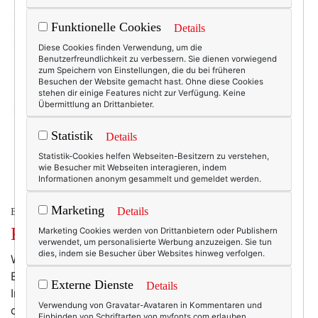
Funktionelle Cookies
Details
Diese Cookies finden Verwendung, um die
Benutzerfreundlichkeit zu verbessern. Sie dienen vorwiegend
zum Speichern von Einstellungen, die du bei früheren
Besuchen der Website gemacht hast. Ohne diese Cookies
stehen dir einige Features nicht zur Verfügung. Keine
Übermittlung an Drittanbieter.
Statistik
Details
Statistik-Cookies helfen Webseiten-Besitzern zu verstehen,
wie Besucher mit Webseiten interagieren, indem
Informationen anonym gesammelt und gemeldet werden.
Marketing
Details
BEAUTY & FASHION
Kaschmir. Statt Halstabletten.
Marketing Cookies werden von Drittanbietern oder Publishern
verwendet, um personalisierte Werbung anzuzeigen. Sie tun
dies, indem sie Besucher über Websites hinweg verfolgen.
Was habe ich heute im Büro an den Zehen gefroren!
Eiskalt waren sie, unaufwärmbar - nicht mal heißer
Externe Dienste
Details
Ingwer-Chai (mit Milchschaum!) hat geholfen. Klar,
Verwendung von Gravatar-Avataren in Kommentaren und
dass ich bald ein erstes, unangenehmes Kratzen im
Einbinden von Schriftarten von myfonts.com erlauben