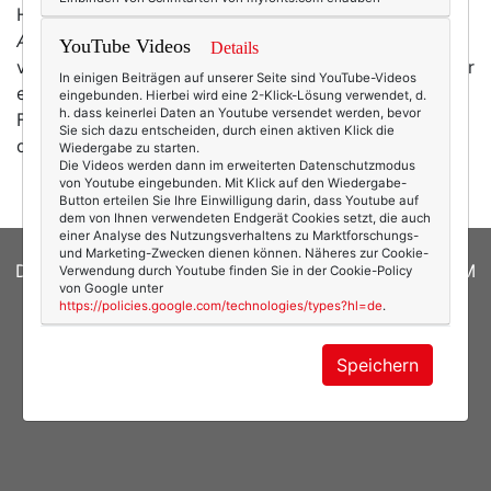
Hals verspürte. Aber dann begegnete mir die
Erste
Abwehr
. Plötzlich war sie überall, im ganzen Internet
YouTube Videos
Details
verteilt. Auf jeder einzelnen Seite kuschelte sie sich mir
In einigen Beiträgen auf unserer Seite sind YouTube-Videos
entgegen: Kaschmir Kaschmir Kaschmir - in allen
eingebunden. Hierbei wird eine 2-Klick-Lösung verwendet, d.
h. dass keinerlei Daten an Youtube versendet werden, bevor
Formen und Farben, und dabei so weich und wollig,
Sie sich dazu entscheiden, durch einen aktiven Klick die
dass ich schon beim Anschauen…
mehr
Wiedergabe zu starten.
Die Videos werden dann im erweiterten Datenschutzmodus
von Youtube eingebunden. Mit Klick auf den Wiedergabe-
Button erteilen Sie Ihre Einwilligung darin, dass Youtube auf
dem von Ihnen verwendeten Endgerät Cookies setzt, die auch
einer Analyse des Nutzungsverhaltens zu Marktforschungs-
und Marketing-Zwecken dienen können. Näheres zur Cookie-
DATENSCHUTZERKLÄRUNG
|
COOKIES
|
IMPRESSUM
Verwendung durch Youtube finden Sie in der Cookie-Policy
von Google unter
https://policies.google.com/technologies/types?hl=de
.
© 2026
texterella.de
| Susanne Ackstaller
Site by
blogwork.de
und
Sibylle Zimmermann, hz-
Speichern
konzept.de