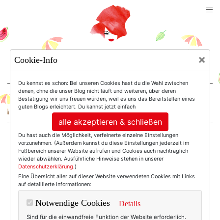
TEXTERELLA
×
Cookie-Info
SUSANNE ACKSTALLER
Du kennst es schon: Bei unseren Cookies hast du die Wahl zwischen
denen, ohne die unser Blog nicht läuft und weiteren, über deren
Bestätigung wir uns freuen würden, weil es uns das Bereitstellen eines
For Women. Not Girls.
guten Blogs erleichtert. Du kannst jetzt einfach
alle akzeptieren & schließen
Du hast auch die Möglichkeit, verfeinerte einzelne Einstellungen
Einträge mit dem
vorzunehmen. (Außerdem kannst du diese Einstellungen jederzeit im
Fußbereich unserer Website aufrufen und Cookies auch nachträglich
wieder abwählen. Ausführliche Hinweise stehen in unserer
Datenschutzerklärung
.)
Tag: Donna Karan
Eine Übersicht aller auf dieser Website verwendeten Cookies mit Links
auf detaillierte Informationen:
Notwendige Cookies
Details
Sind für die einwandfreie Funktion der Website erforderlich.