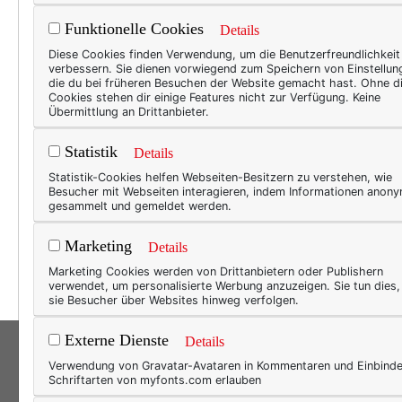
Funktionelle Cookies
Details
BEAU
Diese Cookies finden Verwendung, um die Benutzerfreundlichkeit
verbessern. Sie dienen vorwiegend zum Speichern von Einstellun
Dur
die du bei früheren Besuchen der Website gemacht hast. Ohne d
Cookies stehen dir einige Features nicht zur Verfügung. Keine
Eigen
Übermittlung an Drittanbieter.
heute
Statistik
Details
prakt
Statistik-Cookies helfen Webseiten-Besitzern zu verstehen, wie
Dinge
Besucher mit Webseiten interagieren, indem Informationen anon
und a
gesammelt und gemeldet werden.
gleic
Marketing
Details
Beson
Marketing Cookies werden von Drittanbietern oder Publishern
verwendet, um personalisierte Werbung anzuzeigen. Sie tun dies
sie Besucher über Websites hinweg verfolgen.
Externe Dienste
Details
Verwendung von Gravatar-Avataren in Kommentaren und Einbind
Schriftarten von myfonts.com erlauben