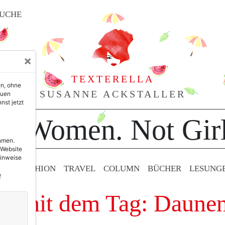
UCHE
×
TEXTERELLA
en, ohne
SUSANNE ACKSTALLER
euen
nst jetzt
or Women. Not Girl
ehmen.
 Website
Hinweise
TY & FASHION
TRAVEL
COLUMN
BÜCHER
LESUNG
f
ge mit dem Tag: Daune