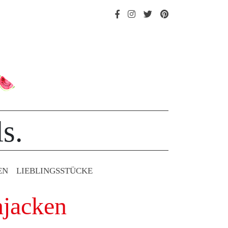
s.
EN
LIEBLINGS­STÜCKE
njacken