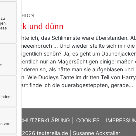
TY & FASHION
 zu
gen,
ch dick und dünn
iese
tlich dachte ich, das Schlimmste wäre überstanden. 
 der Schneeeinbruch ... Und wieder stellte sich mir die
isch ist eigentlich schön? Ja, es geht um Daunenjacken
r, die eigentlich nur an Magersüchtigen einigermaßen
ym
n allen anderen so, als hätte man sie aufgeblasen und
h abheben. Wie Dudleys Tante im dritten Teil von Harry
ders apart finde ich die querabgesteppten, gerade…
, indem
DATENSCHUTZERKLÄRUNG
|
COOKIES
|
IMPRESSU
en von
© 2026
texterella.de
| Susanne Ackstaller