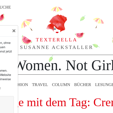
UCHE
×
TEXTERELLA
en, ohne
SUSANNE ACKSTALLER
euen
nst jetzt
or Women. Not Girl
ehmen.
 Website
Hinweise
TY & FASHION
TRAVEL
COLUMN
BÜCHER
LESUNG
f
träge mit dem Tag: Cr