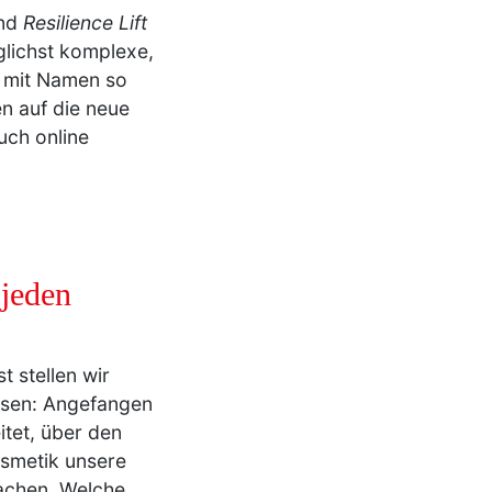
nd
Resilience Lift
lichst komplexe,
s mit Namen so
n auf die neue
uch online
 jeden
 stellen wir
assen: Angefangen
tet, über den
osmetik unsere
machen. Welche