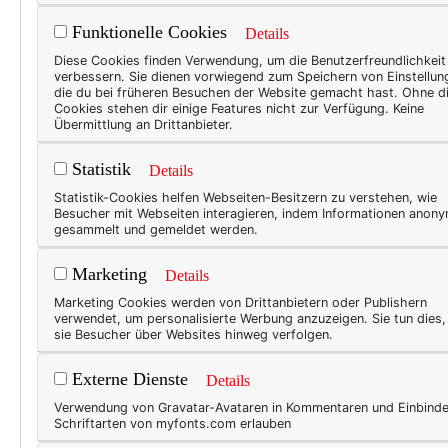
Funktionelle Cookies
Details
TEXT
Diese Cookies finden Verwendung, um die Benutzerfreundlichkeit
verbessern. Sie dienen vorwiegend zum Speichern von Einstellun
Sch
die du bei früheren Besuchen der Website gemacht hast. Ohne d
Cookies stehen dir einige Features nicht zur Verfügung. Keine
die
Übermittlung an Drittanbieter.
Das G
Statistik
Details
selbe
Statistik-Cookies helfen Webseiten-Besitzern zu verstehen, wie
Wie s
Besucher mit Webseiten interagieren, indem Informationen anon
gesammelt und gemeldet werden.
aussi
ist e
Marketing
Details
Nachb
Marketing Cookies werden von Drittanbietern oder Publishern
Katze
verwendet, um personalisierte Werbung anzuzeigen. Sie tun dies
sie Besucher über Websites hinweg verfolgen.
Externe Dienste
Details
BEAU
Verwendung von Gravatar-Avataren in Kommentaren und Einbind
Die
Schriftarten von myfonts.com erlauben