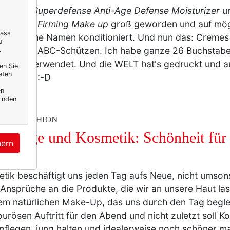
in ja mit
Superdefense Anti-Age Defense Moisturizer
u
me Ultra Firming Make up
groß geworden und auf mög
dass
ständliche Namen konditioniert. Und nun das: Creme
u
l wie für ABC-Schützen. Ich habe ganze 26 Buchstabe
.
chtheit verwendet. Und die WELT hat's gedruckt und a
en Sie
eten
lt. Klick! :-D
en
inden
TY & FASHION
tpflege und Kosmetik: Schönheit für
hern
ttyp
tik beschäftigt uns jeden Tag aufs Neue, nicht umsonst
Ansprüche an die Produkte, die wir an unsere Haut l
em natürlichen Make-Up, das uns durch den Tag beglei
urösen Auftritt für den Abend und nicht zuletzt soll K
pflegen, jung halten und idealerweise noch schöner 