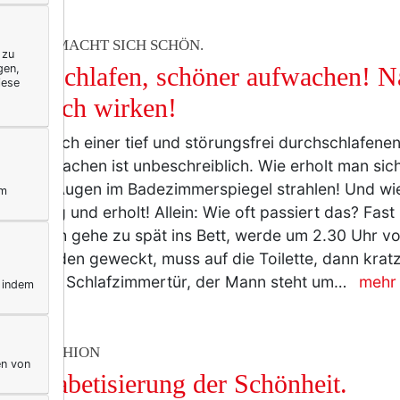
ERELLA MACHT SICH SCHÖN.
 zu
gen,
öner schlafen, schöner aufwachen! N
iese
 wirklich wirken!
efühl nach einer tief und störungsfrei durchschlafene
r aufzuwachen ist unbeschreiblich. Wie erholt man sich
ehr die Augen im Badezimmerspiegel strahlen! Und wie
ym
eht, rosig und erholt! Allein: Wie oft passiert das? Fast 
her so: Ich gehe zu spät ins Bett, werde um 2.30 Uhr v
arshunden geweckt, muss auf die Toilette, dann krat
n an der Schlafzimmertür, der Mann steht um…
mehr
, indem
TY & FASHION
en von
 Alphabetisierung der Schönheit.