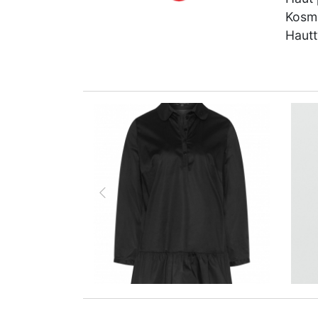
Kosme
Hautt
zurück