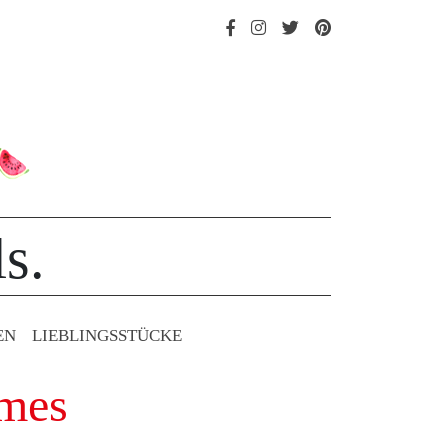
s.
EN
LIEBLINGS­STÜCKE
emes