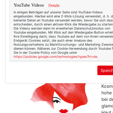
Ich b
YouTube Videos
Details
Extre
In einigen Beiträgen auf unserer Seite sind YouTube-Videos
eingebunden. Hierbei wird eine 2-Klick-Lösung verwendet, d. h. 
unver
keinerlei Daten an Youtube versendet werden, bevor Sie sich daz
simpe
entscheiden, durch einen aktiven Klick die Wiedergabe zu starten
Die Videos werden dann im erweiterten Datenschutzmodus von
Einfa
Youtube eingebunden. Mit Klick auf den Wiedergabe-Button erteil
Ihre Einwilligung darin, dass Youtube auf dem von Ihnen verwend
gestel
Endgerät Cookies setzt, die auch einer Analyse des
Nutzungsverhaltens zu Marktforschungs- und Marketing-Zweck
dienen können. Näheres zur Cookie-Verwendung durch Youtube f
Sie in der Cookie-Policy von Google unter
https://policies.google.com/technologies/types?hl=de
.
BEAU
Hau
Speic
Hau
Kosme
hohe 
bei d
glamo
Haut 