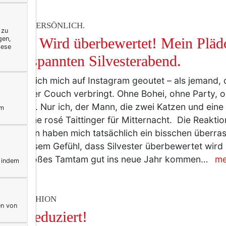
ERELLA PERSÖNLICH.
 zu
gen,
vester? Wird überbewertet! Mein Pläd
iese
en entspannten Silvesterabend.
ich habe ich mich auf Instagram geoutet – als jemand, 
ten auf der Couch verbringt. Ohne Bohei, ohne Party, 
stermenü. Nur ich, der Mann, die zwei Katzen und eine
ym
re Flasche rosé Taittinger für Mitternacht. Die Reakti
werInnnen haben mich tatsächlich ein bisschen überrasc
ne mit diesem Gefühl, dass Silvester überbewertet wir
 ohne großes Tamtam gut ins neue Jahr kommen…
me
, indem
TY & FASHION
en von
 und reduziert!