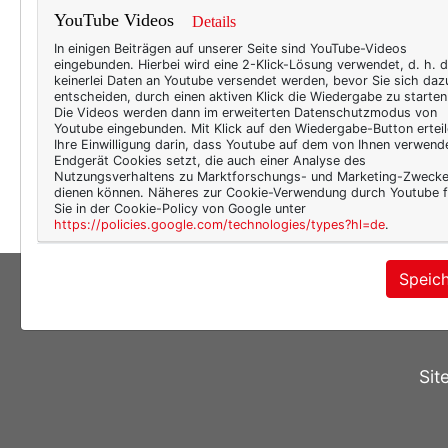
Was i
YouTube Videos
Details
raffi
In einigen Beiträgen auf unserer Seite sind YouTube-Videos
eingebunden. Hierbei wird eine 2-Klick-Lösung verwendet, d. h. 
dem N
keinerlei Daten an Youtube versendet werden, bevor Sie sich daz
schon
entscheiden, durch einen aktiven Klick die Wiedergabe zu starten
Die Videos werden dann im erweiterten Datenschutzmodus von
schlü
Youtube eingebunden. Mit Klick auf den Wiedergabe-Button erteil
Ihre Einwilligung darin, dass Youtube auf dem von Ihnen verwend
(Kost
Endgerät Cookies setzt, die auch einer Analyse des
wenig
Nutzungsverhaltens zu Marktforschungs- und Marketing-Zweck
dienen können. Näheres zur Cookie-Verwendung durch Youtube f
Sie in der Cookie-Policy von Google unter
https://policies.google.com/technologies/types?hl=de
.
Speic
Sit