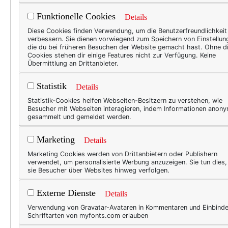
Funktionelle Cookies
Details
TEXT
Diese Cookies finden Verwendung, um die Benutzerfreundlichkeit
verbessern. Sie dienen vorwiegend zum Speichern von Einstellun
Sil
die du bei früheren Besuchen der Website gemacht hast. Ohne d
Cookies stehen dir einige Features nicht zur Verfügung. Keine
ein
Übermittlung an Drittanbieter.
Kürzl
Statistik
Details
liebs
Statistik-Cookies helfen Webseiten-Besitzern zu verstehen, wie
Silve
Besucher mit Webseiten interagieren, indem Informationen anon
gesammelt und gemeldet werden.
lecke
Follo
Marketing
Details
allei
Marketing Cookies werden von Drittanbietern oder Publishern
auch
verwendet, um personalisierte Werbung anzuzeigen. Sie tun dies
sie Besucher über Websites hinweg verfolgen.
Externe Dienste
Details
BEAU
Verwendung von Gravatar-Avataren in Kommentaren und Einbind
Rot
Schriftarten von myfonts.com erlauben