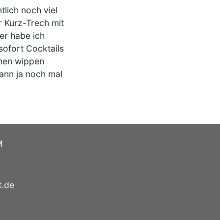
lich noch viel
er Kurz-Trech mit
er habe ich
sofort Cocktails
uhen wippen
dann ja noch mal
M
t.de