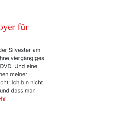
oyer für
der Silvester am
ohne viergängiges
 DVD. Und eine
onen meiner
ht: Ich bin nicht
d und dass man
hr