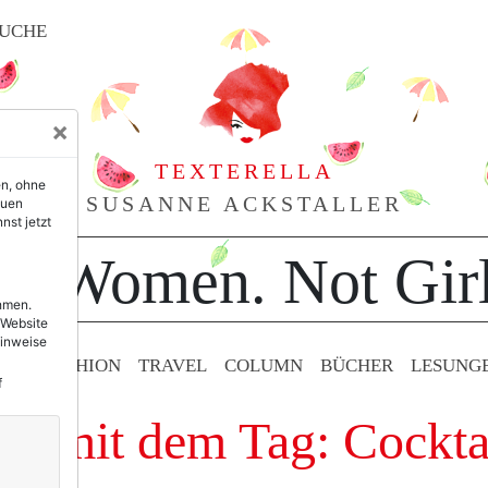
UCHE
×
TEXTERELLA
en, ohne
SUSANNE ACKSTALLER
euen
nst jetzt
or Women. Not Girl
ehmen.
 Website
Hinweise
TY & FASHION
TRAVEL
COLUMN
BÜCHER
LESUNG
f
ge mit dem Tag: Cockta