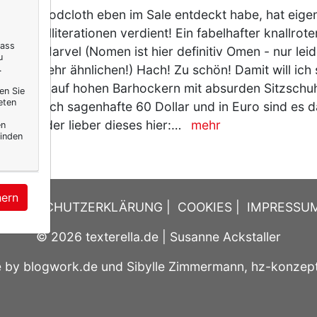
ch bei Modcloth eben im Sale entdeckt habe, hat eigent
niertere Alliterationen verdient! Ein fabelhafter knallrot
dass
amen Marvel (Nomen ist hier definitiv Omen - nur leid
u
 einen sehr ähnlichen!) Hach! Zu schön! Damit will ich 
.
rfen und auf hohen Barhockern mit absurden Sitzsch
en Sie
eten
et nur noch sagenhafte 60 Dollar und in Euro sind es 
er ...) Oder lieber dieses hier:…
mehr
en
inden
hern
DATENSCHUTZERKLÄRUNG
|
COOKIES
|
IMPRESSU
© 2026
texterella.de
| Susanne Ackstaller
e by
blogwork.de
und
Sibylle Zimmermann, hz-konzep