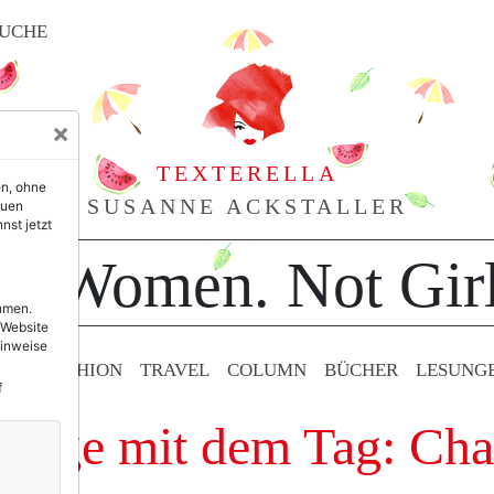
UCHE
×
TEXTERELLA
en, ohne
SUSANNE ACKSTALLER
euen
nst jetzt
or Women. Not Girl
ehmen.
 Website
Hinweise
TY & FASHION
TRAVEL
COLUMN
BÜCHER
LESUNG
f
träge mit dem Tag: Cha