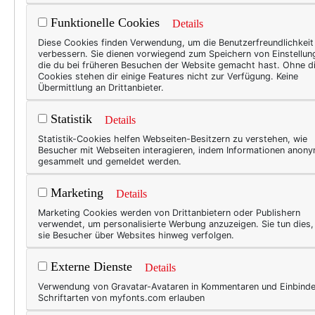
Funktionelle Cookies
Details
TEXT
Diese Cookies finden Verwendung, um die Benutzerfreundlichkeit
verbessern. Sie dienen vorwiegend zum Speichern von Einstellun
Sch
die du bei früheren Besuchen der Website gemacht hast. Ohne d
Cookies stehen dir einige Features nicht zur Verfügung. Keine
Seit 
Übermittlung an Drittanbieter.
ersch
Statistik
Details
Ja, m
Statistik-Cookies helfen Webseiten-Besitzern zu verstehen, wie
mich 
Besucher mit Webseiten interagieren, indem Informationen anon
Shirt
gesammelt und gemeldet werden.
Shirt
Marketing
Details
kleck
Marketing Cookies werden von Drittanbietern oder Publishern
verwendet, um personalisierte Werbung anzuzeigen. Sie tun dies
sie Besucher über Websites hinweg verfolgen.
WAS 
Externe Dienste
Details
Las
Verwendung von Gravatar-Avataren in Kommentaren und Einbind
Schriftarten von myfonts.com erlauben
Ich l