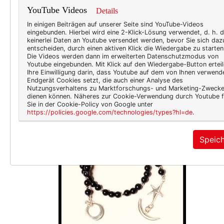
auch,
YouTube Videos
Details
Mammo
In einigen Beiträgen auf unserer Seite sind YouTube-Videos
ich g
eingebunden. Hierbei wird eine 2-Klick-Lösung verwendet, d. h. 
keinerlei Daten an Youtube versendet werden, bevor Sie sich daz
Brief
entscheiden, durch einen aktiven Klick die Wiedergabe zu starten
Die Videos werden dann im erweiterten Datenschutzmodus von
Scher
Youtube eingebunden. Mit Klick auf den Wiedergabe-Button erteil
dass 
Ihre Einwilligung darin, dass Youtube auf dem von Ihnen verwend
Endgerät Cookies setzt, die auch einer Analyse des
Nutzungsverhaltens zu Marktforschungs- und Marketing-Zweck
dienen können. Näheres zur Cookie-Verwendung durch Youtube f
Sie in der Cookie-Policy von Google unter
https://policies.google.com/technologies/types?hl=de
.
Woc
Speic
Gutes
Brace