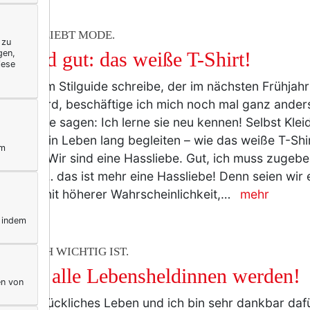
ERELLA LIEBT MODE.
 zu
gen,
ön und gut: das weiße T-Shirt!
iese
ich an dem Stilguide schreibe, der im nächsten Frühjah
einen wird, beschäftige ich mich noch mal ganz anders
an könnte sagen: Ich lerne sie neu kennen! Selbst Klei
bereits ein Leben lang begleiten – wie das weiße T-Sh
ym
 und ich. Wir sind eine Hassliebe. Gut, ich muss zugeb
 und ich … das ist mehr eine Hassliebe! Denn seien wir 
ern wir mit höherer Wahrscheinlichkeit,…
mehr
, indem
WIRKLICH WICHTIG IST.
st uns alle Lebensheldinnen werden!
en von
ebe ein glückliches Leben und ich bin sehr dankbar daf