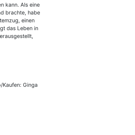
en kann. Als eine
nd brachte, habe
Atemzug, einen
egt das Leben in
erausgestellt,
o/Kaufen: Ginga