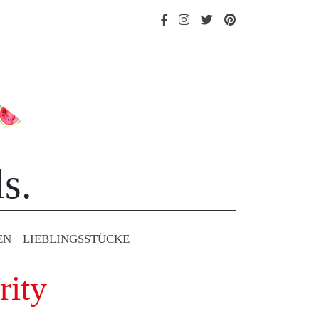
s.
EN
LIEBLINGS­STÜCKE
rity