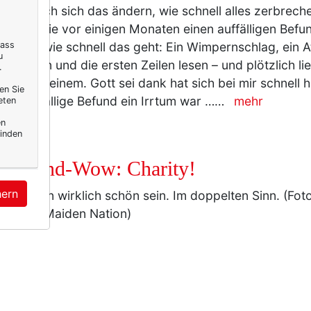
 wie rasch sich das ändern, wie schnell alles zerbrech
graphie vor einigen Monaten einen auffälligen Befu
emerkt, wie schnell das geht: Ein Wimpernschlag, ein 
dass
u
 aufreißen und die ersten Zeilen lesen – und plötzlich li
.
ben vor einem. Gott sei dank hat sich bei mir schnell h
en Sie
der auffällige Befund ein Irrtum war ……
mehr
eten
en
inden
henend-Wow: Charity!
hern
 tun kann wirklich schön sein. Im doppelten Sinn. (Fot
let von Maiden Nation)