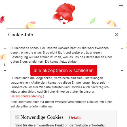
TEXTERELLA
×
Cookie-Info
SUSANNE ACKSTALLER
Du kennst es schon: Bei unseren Cookies hast du die Wahl zwischen
denen, ohne die unser Blog nicht läuft und weiteren, über deren
Bestätigung wir uns freuen würden, weil es uns das Bereitstellen eines
For Women. Not Girls.
guten Blogs erleichtert. Du kannst jetzt einfach
alle akzeptieren & schließen
Du hast auch die Möglichkeit, verfeinerte einzelne Einstellungen
Einträge mit dem
vorzunehmen. (Außerdem kannst du diese Einstellungen jederzeit im
Fußbereich unserer Website aufrufen und Cookies auch nachträglich
wieder abwählen. Ausführliche Hinweise stehen in unserer
Datenschutzerklärung
.)
Tag: Btw-trend
Eine Übersicht aller auf dieser Website verwendeten Cookies mit Links
auf detaillierte Informationen:
Notwendige Cookies
Details
Sind für die einwandfreie Funktion der Website erforderlich.