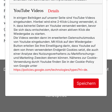
Foto“: wie sich Frauen wirklich gefühlt haben, als das
YouTube Videos
Foto aufgenommen wurde. Und so erzählen
Details
bildhübsche Frauen auf wunderschönen Bildern davon,
In einigen Beiträgen auf unserer Seite sind YouTube-Videos
eingebunden. Hierbei wird eine 2-Klick-Lösung verwendet, d.
wie schlecht es ihnen in diesem Moment in Wahrheit
h. dass keinerlei Daten an Youtube versendet werden, bevor
ging, wie sehr sie geweint, gelitten, welche Schmerzen
Sie sich dazu entscheiden, durch einen aktiven Klick die
Wiedergabe zu starten.
sie ertragen hätten. Für mehr Realität auf Instagram!
Die Videos werden dann im erweiterten Datenschutzmodus
Nun ist es ja durchaus ein hehres Ziel,…
mehr
von Youtube eingebunden. Mit Klick auf den Wiedergabe-
Button erteilen Sie Ihre Einwilligung darin, dass Youtube auf
dem von Ihnen verwendeten Endgerät Cookies setzt, die auch
einer Analyse des Nutzungsverhaltens zu Marktforschungs-
und Marketing-Zwecken dienen können. Näheres zur Cookie-
Verwendung durch Youtube finden Sie in der Cookie-Policy
von Google unter
DATENSCHUTZERKLÄRUNG
|
COOKIES
|
IMPRESSUM
https://policies.google.com/technologies/types?hl=de
.
© 2026
texterella.de
| Susanne Ackstaller
Speichern
Site by
blogwork.de
und
Sibylle Zimmermann, hz-
konzept.de