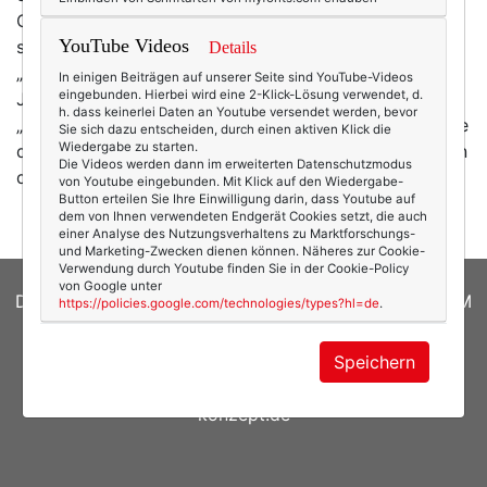
Oder Musical. So habe ich ich in den letzten Jahren
YouTube Videos
schon einige tolle Musicals gesehen: „Lion King“,
Details
„Hedwig and the angry Inch“ und „Cabaret“. Dieses
In einigen Beiträgen auf unserer Seite sind YouTube-Videos
eingebunden. Hierbei wird eine 2-Klick-Lösung verwendet, d.
Jahr hingegen war erstmals klassisches Theater dran:
h. dass keinerlei Daten an Youtube versendet werden, bevor
„Crucible“ („Hexenjagd“) von Arthur Miller, das er Mitte
Sie sich dazu entscheiden, durch einen aktiven Klick die
Wiedergabe zu starten.
der 50er Jahre als Kommentar zur Kommunistenjagd in
Die Videos werden dann im erweiterten Datenschutzmodus
den…
mehr
von Youtube eingebunden. Mit Klick auf den Wiedergabe-
Button erteilen Sie Ihre Einwilligung darin, dass Youtube auf
dem von Ihnen verwendeten Endgerät Cookies setzt, die auch
einer Analyse des Nutzungsverhaltens zu Marktforschungs-
und Marketing-Zwecken dienen können. Näheres zur Cookie-
Verwendung durch Youtube finden Sie in der Cookie-Policy
von Google unter
DATENSCHUTZERKLÄRUNG
|
COOKIES
|
IMPRESSUM
https://policies.google.com/technologies/types?hl=de
.
© 2026
texterella.de
| Susanne Ackstaller
Speichern
Site by
blogwork.de
und
Sibylle Zimmermann, hz-
konzept.de