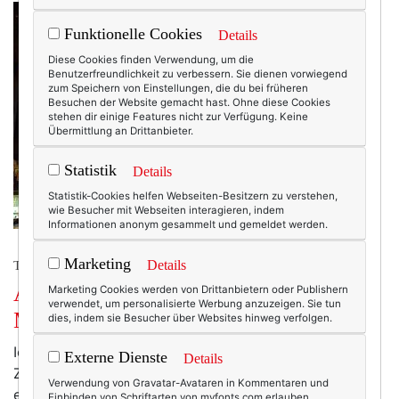
Funktionelle Cookies
Details
Diese Cookies finden Verwendung, um die
Benutzerfreundlichkeit zu verbessern. Sie dienen vorwiegend
zum Speichern von Einstellungen, die du bei früheren
Besuchen der Website gemacht hast. Ohne diese Cookies
stehen dir einige Features nicht zur Verfügung. Keine
Übermittlung an Drittanbieter.
Statistik
Details
Statistik-Cookies helfen Webseiten-Besitzern zu verstehen,
wie Besucher mit Webseiten interagieren, indem
Informationen anonym gesammelt und gemeldet werden.
Marketing
Details
TRAVEL
Am Broadway: “Crucible” von Arthur
Marketing Cookies werden von Drittanbietern oder Publishern
verwendet, um personalisierte Werbung anzuzeigen. Sie tun
Miller.
dies, indem sie Besucher über Websites hinweg verfolgen.
Ich war noch nie eine große Theater-Besucherin.
Externe Dienste
Details
Zumindest in Deutschland nicht. Aber in New York ist
Verwendung von Gravatar-Avataren in Kommentaren und
eben vieles anders. Auch die Sache mit dem Theater.
Einbinden von Schriftarten von myfonts.com erlauben