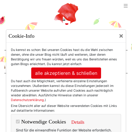
TEXTERELLA
×
Cookie-Info
SUSANNE ACKSTALLER
Du kennst es schon: Bei unseren Cookies hast du die Wahl zwischen
denen, ohne die unser Blog nicht läuft und weiteren, über deren
Bestätigung wir uns freuen würden, weil es uns das Bereitstellen eines
For Women. Not Girls.
guten Blogs erleichtert. Du kannst jetzt einfach
alle akzeptieren & schließen
Du hast auch die Möglichkeit, verfeinerte einzelne Einstellungen
Einträge mit dem
vorzunehmen. (Außerdem kannst du diese Einstellungen jederzeit im
Fußbereich unserer Website aufrufen und Cookies auch nachträglich
wieder abwählen. Ausführliche Hinweise stehen in unserer
Datenschutzerklärung
.)
Tag: Broadway
Eine Übersicht aller auf dieser Website verwendeten Cookies mit Links
auf detaillierte Informationen:
Notwendige Cookies
Details
Sind für die einwandfreie Funktion der Website erforderlich.