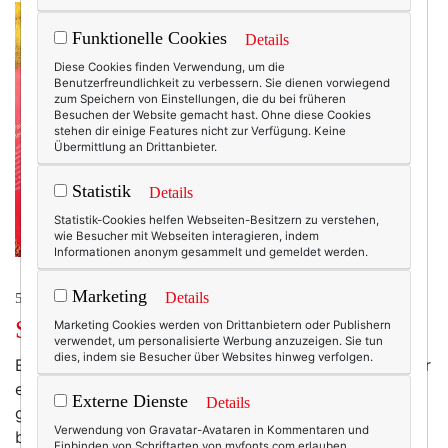
Funktionelle Cookies
Details
Diese Cookies finden Verwendung, um die
Benutzerfreundlichkeit zu verbessern. Sie dienen vorwiegend
zum Speichern von Einstellungen, die du bei früheren
Besuchen der Website gemacht hast. Ohne diese Cookies
stehen dir einige Features nicht zur Verfügung. Keine
Übermittlung an Drittanbieter.
Statistik
Details
Statistik-Cookies helfen Webseiten-Besitzern zu verstehen,
wie Besucher mit Webseiten interagieren, indem
Informationen anonym gesammelt und gemeldet werden.
Marketing
Details
50+ LIFESTYLE
Strandlektüre. Reloaded.
Marketing Cookies werden von Drittanbietern oder Publishern
verwendet, um personalisierte Werbung anzuzeigen. Sie tun
dies, indem sie Besucher über Websites hinweg verfolgen.
Es kam, wie es kommen musste. Natürlich habe ich nur
einen Bruchteil der mitgeschleppten Bücher gelesen,
Externe Dienste
Details
geschweige denn überhaupt ausgepackt. Die meisten
Verwendung von Gravatar-Avataren in Kommentaren und
blieben, ähem, im Koffer. Es ist einfach zu schön, im
Einbinden von Schriftarten von myfonts.com erlauben