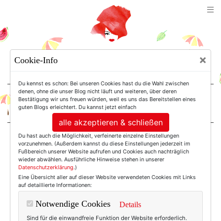
TEXTERELLA
×
Cookie-Info
SUSANNE ACKSTALLER
Du kennst es schon: Bei unseren Cookies hast du die Wahl zwischen
denen, ohne die unser Blog nicht läuft und weiteren, über deren
Bestätigung wir uns freuen würden, weil es uns das Bereitstellen eines
For Women. Not Girls.
guten Blogs erleichtert. Du kannst jetzt einfach
alle akzeptieren & schließen
Du hast auch die Möglichkeit, verfeinerte einzelne Einstellungen
Einträge mit dem
vorzunehmen. (Außerdem kannst du diese Einstellungen jederzeit im
Fußbereich unserer Website aufrufen und Cookies auch nachträglich
wieder abwählen. Ausführliche Hinweise stehen in unserer
Datenschutzerklärung
.)
Tag: Bridget Jones
Eine Übersicht aller auf dieser Website verwendeten Cookies mit Links
auf detaillierte Informationen:
Notwendige Cookies
Details
Sind für die einwandfreie Funktion der Website erforderlich.