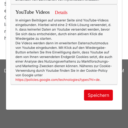
Strandkorb … einfach nichts zu tun. Außer Eis zu
essen. Die Wellen zu beobachten. Oder die Möwen.
YouTube Videos
Details
Oder den Himmel. Oder einfach am Strand entlang zu
In einigen Beiträgen auf unserer Seite sind YouTube-Videos
laufen. Buchstaben habe ich ja schließlich das ganze
eingebunden. Hierbei wird eine 2-Klick-Lösung verwendet, d.
h. dass keinerlei Daten an Youtube versendet werden, bevor
restliche Jahr um mich herum! Tatsächlich gelesen
Sie sich dazu entscheiden, durch einen aktiven Klick die
habe ich aber dieses Buch…
mehr
Wiedergabe zu starten.
Die Videos werden dann im erweiterten Datenschutzmodus
von Youtube eingebunden. Mit Klick auf den Wiedergabe-
Button erteilen Sie Ihre Einwilligung darin, dass Youtube auf
dem von Ihnen verwendeten Endgerät Cookies setzt, die auch
einer Analyse des Nutzungsverhaltens zu Marktforschungs-
und Marketing-Zwecken dienen können. Näheres zur Cookie-
DATENSCHUTZERKLÄRUNG
|
COOKIES
|
IMPRESSUM
Verwendung durch Youtube finden Sie in der Cookie-Policy
von Google unter
https://policies.google.com/technologies/types?hl=de
.
© 2026
texterella.de
| Susanne Ackstaller
Site by
blogwork.de
und
Sibylle Zimmermann, hz-
Speichern
konzept.de