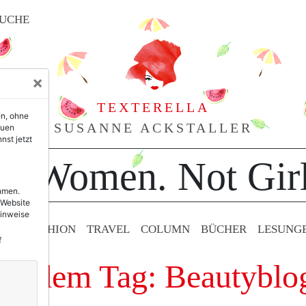
UCHE
×
TEXTERELLA
en, ohne
SUSANNE ACKSTALLER
euen
nst jetzt
or Women. Not Girl
ehmen.
 Website
Hinweise
TY & FASHION
TRAVEL
COLUMN
BÜCHER
LESUNG
f
mit dem Tag: Beautyblo