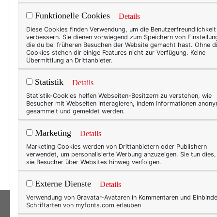
Funktionelle Cookies
Details
BEAU
Diese Cookies finden Verwendung, um die Benutzerfreundlichkeit
verbessern. Sie dienen vorwiegend zum Speichern von Einstellun
Bea
die du bei früheren Besuchen der Website gemacht hast. Ohne d
Cookies stehen dir einige Features nicht zur Verfügung. Keine
nich
Übermittlung an Drittanbieter.
Späte
Statistik
Details
Mit ä
Statistik-Cookies helfen Webseiten-Besitzern zu verstehen, wie
Beaut
Besucher mit Webseiten interagieren, indem Informationen anon
gesammelt und gemeldet werden.
Beaut
mich,
Marketing
Details
von G
Marketing Cookies werden von Drittanbietern oder Publishern
Nette
verwendet, um personalisierte Werbung anzuzeigen. Sie tun dies
sie Besucher über Websites hinweg verfolgen.
Externe Dienste
Details
Verwendung von Gravatar-Avataren in Kommentaren und Einbind
Schriftarten von myfonts.com erlauben