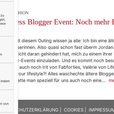
TY & FASHION
 zu
gen,
utypress Blogger Event: Noch mehr 
iese
t!
stens seit diesem Outing wissen ja alle: Ich bin eine äl
lteren Leserinnen. Also quasi schon fast überm Jordan
ypress nicht daran gehindert hat, mich zu einem ihrer
ym
yblogger-Events einzuladen. Und es kommt noch bess
 sondern auch noch Irit von Fabforties, Valèrie von Li
lam up your lifestyle?! Alles waschechte ältere Blogge
rweise hatte man speziell für uns auch noch eine…
me
, indem
en von
DATENSCHUTZERKLÄRUNG
|
COOKIES
|
IMPRESSU