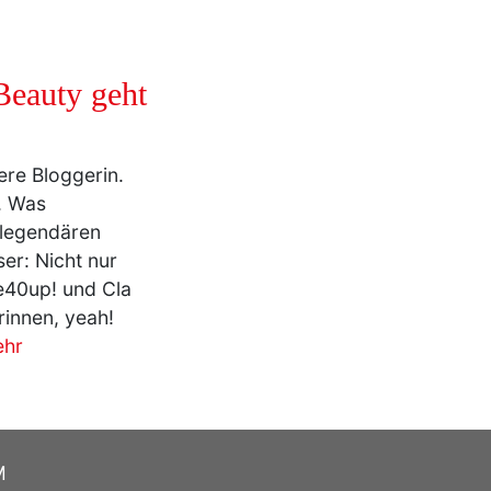
Beauty geht
tere Bloggerin.
. Was
 legendären
er: Nicht nur
fe40up! und Cla
rinnen, yeah!
hr
M