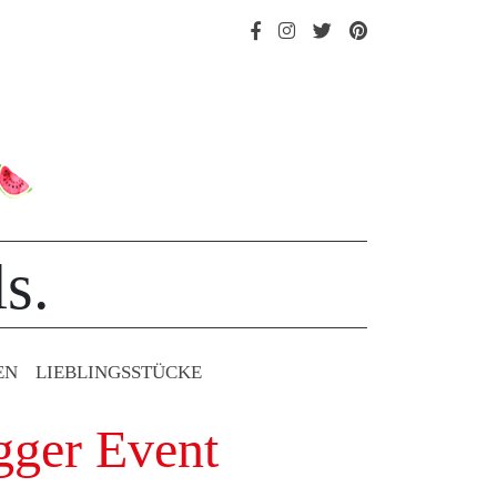
s.
EN
LIEBLINGS­STÜCKE
gger Event