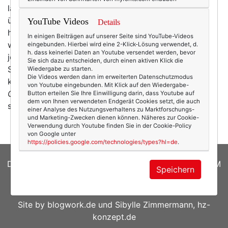
lauter ... Dings und Bums doch glatt den Dienstag
übersehen. Und die Dienstagsschnipsel. Die reiche ich
YouTube Videos
Details
hiermit dann einfach kurz nach. * Bald ist ja schon
In einigen Beiträgen auf unserer Seite sind YouTube-Videos
wieder Wiesn. Oktoberfest. Ach, was freue ich mich
eingebunden. Hierbei wird eine 2-Klick-Lösung verwendet, d.
h. dass keinerlei Daten an Youtube versendet werden, bevor
jetzt schon auf knatschbunte Dirndl und Italiener mit
Sie sich dazu entscheiden, durch einen aktiven Klick die
Sepperlhut. Weil das ja so bayrisch ist. Und nun
Wiedergabe zu starten.
Die Videos werden dann im erweiterten Datenschutzmodus
kommen die Dirndl auch noch aus China, schreibt der
von Youtube eingebunden. Mit Klick auf den Wiedergabe-
Guardian
. Bayrische Trachtenmodeproduzenten sind
Button erteilen Sie Ihre Einwilligung darin, dass Youtube auf
dem von Ihnen verwendeten Endgerät Cookies setzt, die auch
selbstverständlich entsetzt, ich…
mehr
einer Analyse des Nutzungsverhaltens zu Marktforschungs-
und Marketing-Zwecken dienen können. Näheres zur Cookie-
Verwendung durch Youtube finden Sie in der Cookie-Policy
von Google unter
https://policies.google.com/technologies/types?hl=de
.
DATENSCHUTZERKLÄRUNG
|
COOKIES
|
IMPRESSUM
Speichern
© 2026
texterella.de
| Susanne Ackstaller
Site by
blogwork.de
und
Sibylle Zimmermann, hz-
konzept.de