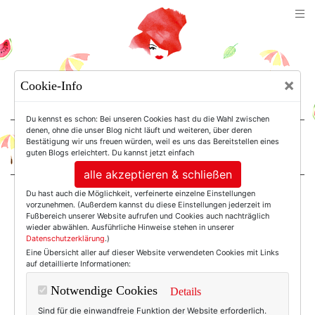
TEXTERELLA
×
Cookie-Info
SUSANNE ACKSTALLER
Du kennst es schon: Bei unseren Cookies hast du die Wahl zwischen
denen, ohne die unser Blog nicht läuft und weiteren, über deren
Bestätigung wir uns freuen würden, weil es uns das Bereitstellen eines
For Women. Not Girls.
guten Blogs erleichtert. Du kannst jetzt einfach
alle akzeptieren & schließen
Du hast auch die Möglichkeit, verfeinerte einzelne Einstellungen
Einträge mit dem
vorzunehmen. (Außerdem kannst du diese Einstellungen jederzeit im
Fußbereich unserer Website aufrufen und Cookies auch nachträglich
wieder abwählen. Ausführliche Hinweise stehen in unserer
Datenschutzerklärung
.)
Tag: Beauty
Eine Übersicht aller auf dieser Website verwendeten Cookies mit Links
auf detaillierte Informationen:
Micrometer
Notwendige Cookies
Details
Sind für die einwandfreie Funktion der Website erforderlich.