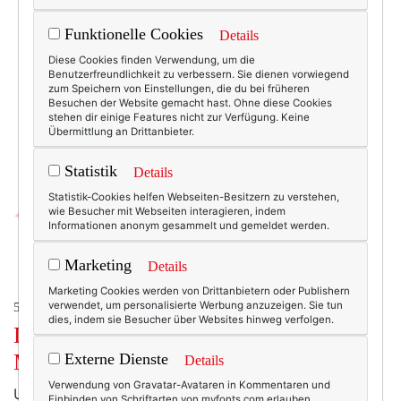
Funktionelle Cookies
Details
Diese Cookies finden Verwendung, um die
Benutzerfreundlichkeit zu verbessern. Sie dienen vorwiegend
zum Speichern von Einstellungen, die du bei früheren
Besuchen der Website gemacht hast. Ohne diese Cookies
stehen dir einige Features nicht zur Verfügung. Keine
Übermittlung an Drittanbieter.
Statistik
Details
Statistik-Cookies helfen Webseiten-Besitzern zu verstehen,
wie Besucher mit Webseiten interagieren, indem
Informationen anonym gesammelt und gemeldet werden.
Marketing
Details
Marketing Cookies werden von Drittanbietern oder Publishern
verwendet, um personalisierte Werbung anzuzeigen. Sie tun
50+ LIFESTYLE
dies, indem sie Besucher über Websites hinweg verfolgen.
Dienstagsschnipsel. Die
Mittwochsausgabe.
Externe Dienste
Details
Verwendung von Gravatar-Avataren in Kommentaren und
Uuups, schon Mittwoch? Da habe ich vor lauter ....
Einbinden von Schriftarten von myfonts.com erlauben