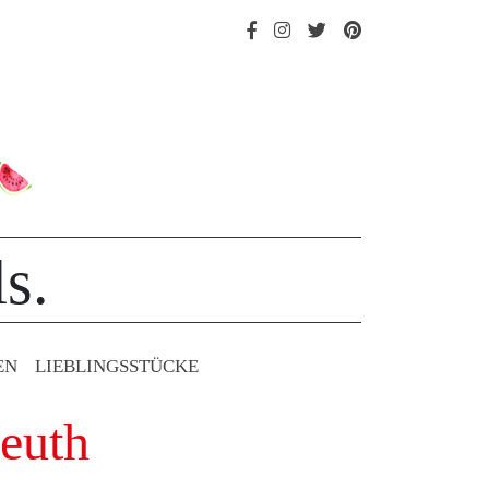
s.
EN
LIEBLINGS­STÜCKE
reuth