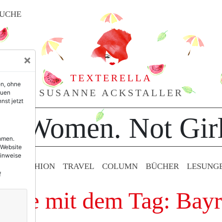
UCHE
×
TEXTERELLA
en, ohne
SUSANNE ACKSTALLER
euen
nst jetzt
or Women. Not Girl
ehmen.
 Website
Hinweise
TY & FASHION
TRAVEL
COLUMN
BÜCHER
LESUNG
f
räge mit dem Tag: Bay