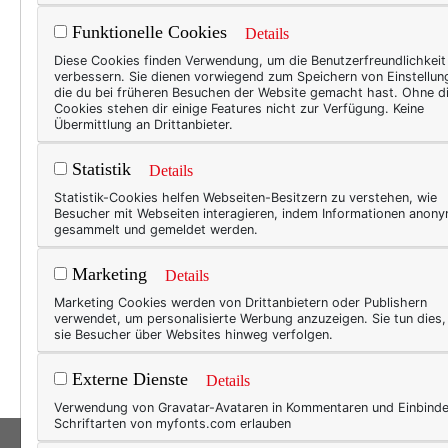
Funktionelle Cookies
Details
WER
Diese Cookies finden Verwendung, um die Benutzerfreundlichkeit
verbessern. Sie dienen vorwiegend zum Speichern von Einstellun
Zwe
die du bei früheren Besuchen der Website gemacht hast. Ohne d
Cookies stehen dir einige Features nicht zur Verfügung. Keine
Bar
Übermittlung an Drittanbieter.
Fragt
Statistik
Details
manch
Statistik-Cookies helfen Webseiten-Besitzern zu verstehen, wie
Kultu
Besucher mit Webseiten interagieren, indem Informationen anon
gesammelt und gemeldet werden.
Ausdr
Fests
Marketing
Details
sich 
Marketing Cookies werden von Drittanbietern oder Publishern
sonst
verwendet, um personalisierte Werbung anzuzeigen. Sie tun dies
sie Besucher über Websites hinweg verfolgen.
ihre
Externe Dienste
Details
Verwendung von Gravatar-Avataren in Kommentaren und Einbind
Schriftarten von myfonts.com erlauben