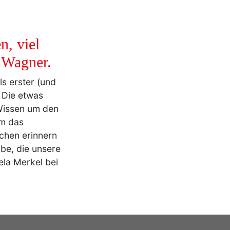
n, viel
n Wagner.
ls erster (und
. Die etwas
Wissen um den
em das
chen erinnern
obe, die unsere
la Merkel bei