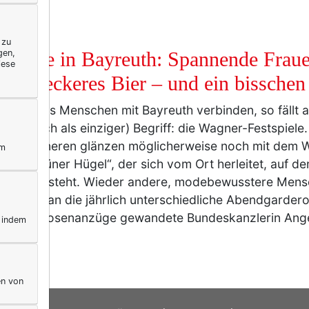
BUNG
 zu
gen,
i Tage in Bayreuth: Spannende Fraue
iese
ock, leckeres Bier – und ein bissche
 man, was Menschen mit Bayreuth verbinden, so fällt a
mal auch als einziger) Begriff: die Wagner-Festspiele
rbeflisseneren glänzen möglicherweise noch mit dem 
ym
uck „Grüner Hügel“, der sich vom Ort herleitet, auf d
pielhaus steht. Wieder andere, modebewusstere Mens
vielleicht an die jährlich unterschiedliche Abendgarder
 nur in Hosenanzüge gewandete Bundeskanzlerin Ange
, indem
m…
mehr
en von