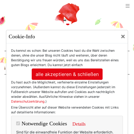
TEXTERELLA
×
Cookie-Info
SUSANNE ACKSTALLER
Du kennst es schon: Bei unseren Cookies hast du die Wahl zwischen
denen, ohne die unser Blog nicht läuft und weiteren, über deren
Bestätigung wir uns freuen würden, weil es uns das Bereitstellen eines
For Women. Not Girls.
guten Blogs erleichtert. Du kannst jetzt einfach
alle akzeptieren & schließen
Du hast auch die Möglichkeit, verfeinerte einzelne Einstellungen
Einträge mit dem
vorzunehmen. (Außerdem kannst du diese Einstellungen jederzeit im
Fußbereich unserer Website aufrufen und Cookies auch nachträglich
wieder abwählen. Ausführliche Hinweise stehen in unserer
Datenschutzerklärung
.)
Tag: Adventszeit
Eine Übersicht aller auf dieser Website verwendeten Cookies mit Links
auf detaillierte Informationen:
2024
Notwendige Cookies
Details
Sind für die einwandfreie Funktion der Website erforderlich.