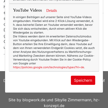
Ach, die liebe Adventszeit, die mit schnellen Schritten
herannaht … in zwei Wochen ist es schon wieder
YouTube Videos
Details
soweit. Und so schön sie zweifellos ist und so sehr ich
In einigen Beiträgen auf unserer Seite sind YouTube-Videos
sie liebe: Diese Dauer-Konfrontation mit Leckereien,
eingebunden. Hierbei wird eine 2-Klick-Lösung verwendet, d.
der Plätzchenteller, den die Kollegin pünktlich zum 1.
h. dass keinerlei Daten an Youtube versendet werden, bevor
Sie sich dazu entscheiden, durch einen aktiven Klick die
Dezember auf ihren Schreibtisch stellt, dieser
Wiedergabe zu starten.
geradezu penetrant verführerische Geruch nach
Die Videos werden dann im erweiterten Datenschutzmodus
von Youtube eingebunden. Mit Klick auf den Wiedergabe-
Glühwein, Zuckerwatte und gerösteten Maroni, der
Button erteilen Sie Ihre Einwilligung darin, dass Youtube auf
unsere Städte durchzieht, die vielen Weihnachtsfeiern
dem von Ihnen verwendeten Endgerät Cookies setzt, die auch
einer Analyse des Nutzungsverhaltens zu Marktforschungs-
… all das kann durchaus zum Kampf…
mehr
und Marketing-Zwecken dienen können. Näheres zur Cookie-
Verwendung durch Youtube finden Sie in der Cookie-Policy
von Google unter
https://policies.google.com/technologies/types?hl=de
.
Speichern
DATENSCHUTZERKLÄRUNG
|
COOKIES
|
IMPRESSUM
© 2026
texterella.de
| Susanne Ackstaller
Site by
blogwork.de
und
Sibylle Zimmermann, hz-
konzept.de