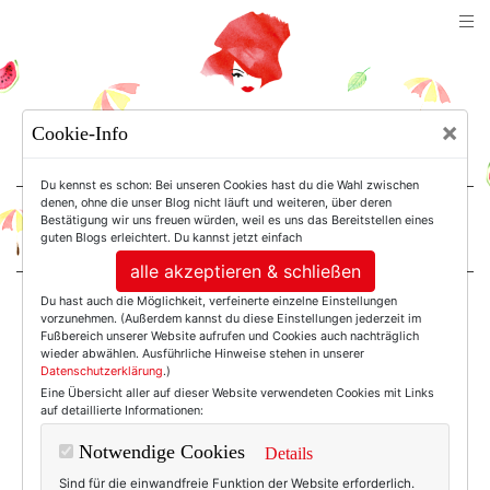
TEXTERELLA
×
Cookie-Info
SUSANNE ACKSTALLER
Du kennst es schon: Bei unseren Cookies hast du die Wahl zwischen
denen, ohne die unser Blog nicht läuft und weiteren, über deren
Bestätigung wir uns freuen würden, weil es uns das Bereitstellen eines
For Women. Not Girls.
guten Blogs erleichtert. Du kannst jetzt einfach
alle akzeptieren & schließen
Du hast auch die Möglichkeit, verfeinerte einzelne Einstellungen
Einträge mit dem
vorzunehmen. (Außerdem kannst du diese Einstellungen jederzeit im
Fußbereich unserer Website aufrufen und Cookies auch nachträglich
wieder abwählen. Ausführliche Hinweise stehen in unserer
Datenschutzerklärung
.)
Tag: 505
Eine Übersicht aller auf dieser Website verwendeten Cookies mit Links
auf detaillierte Informationen:
Notwendige Cookies
Details
Sind für die einwandfreie Funktion der Website erforderlich.