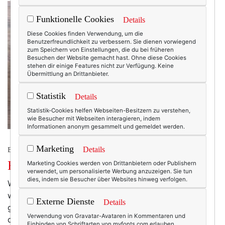
Funktionelle Cookies
Details
Diese Cookies finden Verwendung, um die
Benutzerfreundlichkeit zu verbessern. Sie dienen vorwiegend
zum Speichern von Einstellungen, die du bei früheren
Besuchen der Website gemacht hast. Ohne diese Cookies
stehen dir einige Features nicht zur Verfügung. Keine
Übermittlung an Drittanbieter.
Statistik
Details
Statistik-Cookies helfen Webseiten-Besitzern zu verstehen,
wie Besucher mit Webseiten interagieren, indem
Informationen anonym gesammelt und gemeldet werden.
Marketing
Details
BEAUTY & FASHION
Ha! Ich habe ihn jetzt auch!
Marketing Cookies werden von Drittanbietern oder Publishern
verwendet, um personalisierte Werbung anzuzeigen. Sie tun
dies, indem sie Besucher über Websites hinweg verfolgen.
Was soll ich sagen: Provinz rulez! Nirgendwo habbar,
weltweit ausverkauft, bei ebay zu Höchstpreisen
Externe Dienste
Details
gehandelt - aber hier in Little Freising, da habe ich ihn
Verwendung von Gravatar-Avataren in Kommentaren und
doch glatt ergattert. Jetzt nur noch lernen, wie man
Einbinden von Schriftarten von myfonts.com erlauben