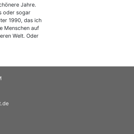
schönere Jahre.
es oder sogar
ter 1990, das ich
mde Menschen auf
seren Welt. Oder
M
t.de