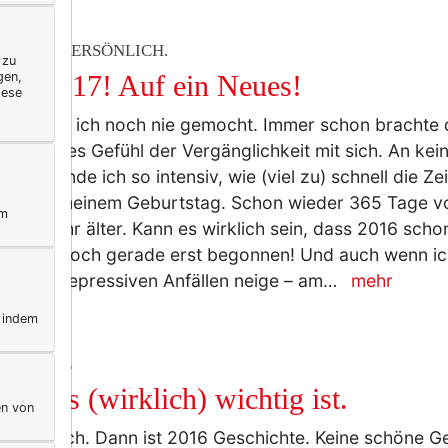
ERELLA PERSÖNLICH.
 zu
gen,
py 2017! Auf ein Neues!
iese
ster habe ich noch nie gemocht. Immer schon brachte 
ein großes Gefühl der Vergänglichkeit mit sich. An ke
hr empfinde ich so intensiv, wie (viel zu) schnell die Z
 mal an meinem Geburtstag. Schon wieder 365 Tage v
ym
r ein Jahr älter. Kann es wirklich sein, dass 2016 sch
Es hatte doch gerade erst begonnen! Und auch wenn ic
hen zu depressiven Anfällen neige – am…
mehr
, indem
IFESTYLE
7. Was (wirklich) wichtig ist.
en von
Tage noch. Dann ist 2016 Geschichte. Keine schöne G