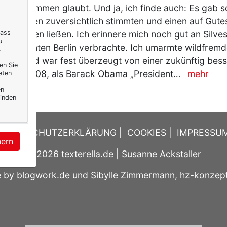
ielen Stimmen glaubt. Und ja, ich finde auch: Es gab 
, die einen zuversichtlich stimmten und einen auf Gut
res hoffen ließen. Ich erinnere mich noch gut an Silves
dass
u
isch geeinten Berlin verbrachte. Ich umarmte wildfre
.
traße und war fest überzeugt von einer zukünftig bes
en Sie
 2007/2008, als Barack Obama „President…
mehr
eten
en
inden
DATENSCHUTZERKLÄRUNG
|
COOKIES
|
IMPRESSU
hern
© 2026
texterella.de
| Susanne Ackstaller
e by
blogwork.de
und
Sibylle Zimmermann, hz-konzep