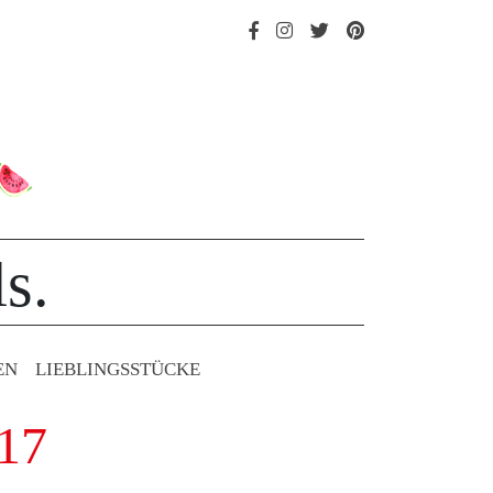
s.
EN
LIEBLINGS­STÜCKE
017