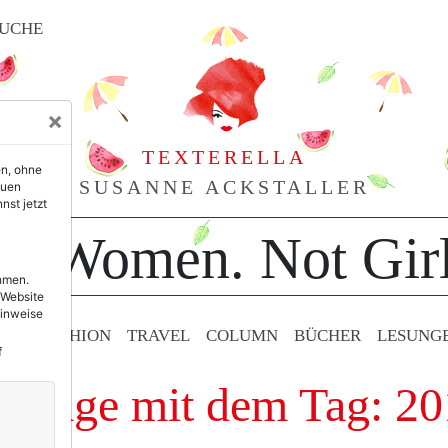
UCHE
×
TEXTERELLA
en, ohne
SUSANNE ACKSTALLER
euen
nst jetzt
or Women. Not Girl
ehmen.
 Website
Hinweise
TY & FASHION
TRAVEL
COLUMN
BÜCHER
LESUNG
f
nträge mit dem Tag: 2