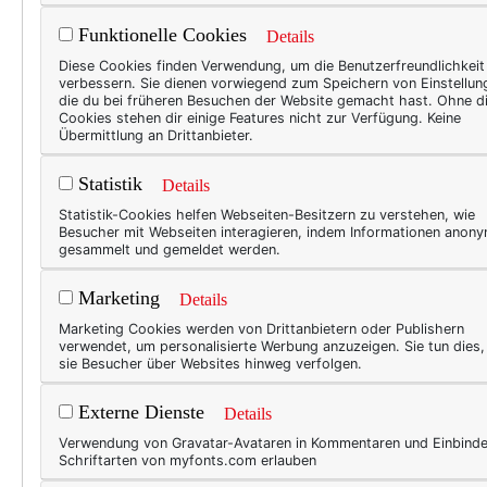
Funktionelle Cookies
Details
TEXT
Diese Cookies finden Verwendung, um die Benutzerfreundlichkeit
verbessern. Sie dienen vorwiegend zum Speichern von Einstellun
Hap
die du bei früheren Besuchen der Website gemacht hast. Ohne d
Cookies stehen dir einige Features nicht zur Verfügung. Keine
Silve
Übermittlung an Drittanbieter.
mich 
Statistik
Details
im Ja
Statistik-Cookies helfen Webseiten-Besitzern zu verstehen, wie
nicht
Besucher mit Webseiten interagieren, indem Informationen anon
wiede
gesammelt und gemeldet werden.
ist? 
Marketing
Details
bissc
Marketing Cookies werden von Drittanbietern oder Publishern
verwendet, um personalisierte Werbung anzuzeigen. Sie tun dies
sie Besucher über Websites hinweg verfolgen.
50+ L
Externe Dienste
Details
201
Verwendung von Gravatar-Avataren in Kommentaren und Einbind
Schriftarten von myfonts.com erlauben
Zwei 