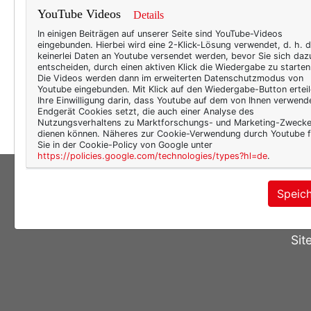
man v
YouTube Videos
Details
Jahre
In einigen Beiträgen auf unserer Seite sind YouTube-Videos
Besse
eingebunden. Hierbei wird eine 2-Klick-Lösung verwendet, d. h. 
keinerlei Daten an Youtube versendet werden, bevor Sie sich daz
im fr
entscheiden, durch einen aktiven Klick die Wiedergabe zu starten
Die Videos werden dann im erweiterten Datenschutzmodus von
der S
Youtube eingebunden. Mit Klick auf den Wiedergabe-Button erteil
auch
Ihre Einwilligung darin, dass Youtube auf dem von Ihnen verwend
Endgerät Cookies setzt, die auch einer Analyse des
Nutzungsverhaltens zu Marktforschungs- und Marketing-Zweck
dienen können. Näheres zur Cookie-Verwendung durch Youtube f
Sie in der Cookie-Policy von Google unter
https://policies.google.com/technologies/types?hl=de
.
Speic
Sit