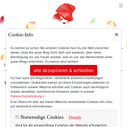
TEXTERELLA
×
Cookie-Info
SUSANNE ACKSTALLER
Du kennst es schon: Bei unseren Cookies hast du die Wahl zwischen
denen, ohne die unser Blog nicht läuft und weiteren, über deren
Bestätigung wir uns freuen würden, weil es uns das Bereitstellen eines
For Women. Not Girls.
guten Blogs erleichtert. Du kannst jetzt einfach
alle akzeptieren & schließen
Du hast auch die Möglichkeit, verfeinerte einzelne Einstellungen
Wochenend-Wow: Hochzeit anyone?
vorzunehmen. (Außerdem kannst du diese Einstellungen jederzeit im
Fußbereich unserer Website aufrufen und Cookies auch nachträglich
wieder abwählen. Ausführliche Hinweise stehen in unserer
Datenschutzerklärung
.)
Eine Übersicht aller auf dieser Website verwendeten Cookies mit Links
auf detaillierte Informationen:
Notwendige Cookies
Details
Sind für die einwandfreie Funktion der Website erforderlich.