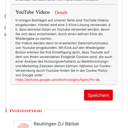
YouTube Videos
Details
(Foto/Kaufen:
etsy.com
)
In einigen Beiträgen auf unserer Seite sind YouTube-Videos
eingebunden. Hierbei wird eine 2-Klick-Lösung verwendet, d.
Und wer gerade mal eben nicht heiratet, für den gibt
h. dass keinerlei Daten an Youtube versendet werden, bevor
es
das schmucke Armband auch mit schwarz
...
Sie sich dazu entscheiden, durch einen aktiven Klick die
Wiedergabe zu starten.
Die Videos werden dann im erweiterten Datenschutzmodus
von Youtube eingebunden. Mit Klick auf den Wiedergabe-
Button erteilen Sie Ihre Einwilligung darin, dass Youtube auf
dem von Ihnen verwendeten Endgerät Cookies setzt, die auch
4504
1
einer Analyse des Nutzungsverhaltens zu Marktforschungs-
und Marketing-Zwecken dienen können. Näheres zur Cookie-
Beauty & Fashion
07.05.2011
Verwendung durch Youtube finden Sie in der Cookie-Policy
von Google unter
armband
,
brautschmuck
,
etsy
,
hochzeit
https://policies.google.com/technologies/types?hl=de
.
Speichern
1 Kommentar
Reutlingen DJ Bärbel