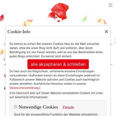
TEXTERELLA
×
Cookie-Info
SUSANNE ACKSTALLER
Du kennst es schon: Bei unseren Cookies hast du die Wahl zwischen
denen, ohne die unser Blog nicht läuft und weiteren, über deren
Bestätigung wir uns freuen würden, weil es uns das Bereitstellen eines
For Women. Not Girls.
guten Blogs erleichtert. Du kannst jetzt einfach
alle akzeptieren & schließen
Du hast auch die Möglichkeit, verfeinerte einzelne Einstellungen
Wochend-Wow: Ca & Lou
vorzunehmen. (Außerdem kannst du diese Einstellungen jederzeit im
Fußbereich unserer Website aufrufen und Cookies auch nachträglich
wieder abwählen. Ausführliche Hinweise stehen in unserer
Kein Gold, keine Diamanten - aber trotzdem schön:
Datenschutzerklärung
.)
Eine Übersicht aller auf dieser Website verwendeten Cookies mit Links
auf detaillierte Informationen:
Notwendige Cookies
Details
Sind für die einwandfreie Funktion der Website erforderlich.