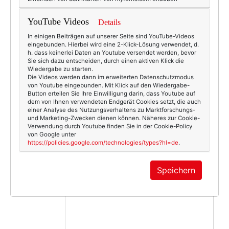
4081
0
Beauty & Fashion
01.05.2011
YouTube Videos
Details
In einigen Beiträgen auf unserer Seite sind YouTube-Videos
ca & lou
,
luisaviaroma
,
ring
eingebunden. Hierbei wird eine 2-Klick-Lösung verwendet, d.
h. dass keinerlei Daten an Youtube versendet werden, bevor
Sie sich dazu entscheiden, durch einen aktiven Klick die
Wiedergabe zu starten.
Die Videos werden dann im erweiterten Datenschutzmodus
von Youtube eingebunden. Mit Klick auf den Wiedergabe-
Button erteilen Sie Ihre Einwilligung darin, dass Youtube auf
KOMMENTAR
dem von Ihnen verwendeten Endgerät Cookies setzt, die auch
einer Analyse des Nutzungsverhaltens zu Marktforschungs-
und Marketing-Zwecken dienen können. Näheres zur Cookie-
Verwendung durch Youtube finden Sie in der Cookie-Policy
von Google unter
https://policies.google.com/technologies/types?hl=de
.
Speichern