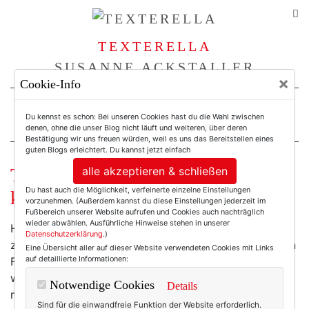
TEXTERELLA
SUSANNE ACKSTALLER
×
Cookie-Info
For Women. Not Girls.
Du kennst es schon: Bei unseren Cookies hast du die Wahl zwischen
denen, ohne die unser Blog nicht läuft und weiteren, über deren
Bestätigung wir uns freuen würden, weil es uns das Bereitstellen eines
guten Blogs erleichtert. Du kannst jetzt einfach
alle akzeptieren & schließen
The Sartorialist. Das Buch. (Wie
Du hast auch die Möglichkeit, verfeinerte einzelne Einstellungen
konnte ich nur jemals ohne!)
vorzunehmen. (Außerdem kannst du diese Einstellungen jederzeit im
Fußbereich unserer Website aufrufen und Cookies auch nachträglich
wieder abwählen. Ausführliche Hinweise stehen in unserer
Heute lag es im Briefkasten: Scott Schumans
Buch
Datenschutzerklärung
.)
zum
Blog
. 400 Seiten voller Streetstyle-Fotografie von
Eine Übersicht aller auf dieser Website verwendeten Cookies mit Links
auf detaillierte Informationen:
Feinsten. 400 Seiten, die zeigen, dass Stil nur ganz
wenig mit aktuellen, kurzlebigen Modetrends oder gar
Notwendige Cookies
Details
mit dem Geldbeutel zu tun hat. Und auch nicht mit
Sind für die einwandfreie Funktion der Website erforderlich.