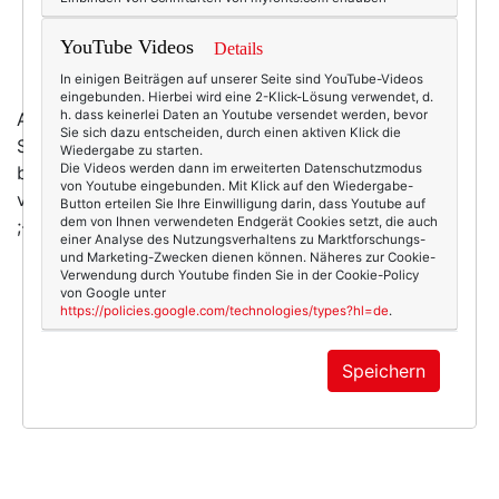
YouTube Videos
Details
In einigen Beiträgen auf unserer Seite sind YouTube-Videos
eingebunden. Hierbei wird eine 2-Klick-Lösung verwendet, d.
h. dass keinerlei Daten an Youtube versendet werden, bevor
Achja, hier hatte ich schon mal
den ultimativen Weg
in
Sie sich dazu entscheiden, durch einen aktiven Klick die
Schumanns Blog beschrieben. Und wenn ihr ihm dann
Wiedergabe zu starten.
Die Videos werden dann im erweiterten Datenschutzmodus
begegnet und er die Kamera auf euch richtet - nicht
von Youtube eingebunden. Mit Klick auf den Wiedergabe-
vergessen: Immer schön die Schultern zurücknehmen.
Button erteilen Sie Ihre Einwilligung darin, dass Youtube auf
dem von Ihnen verwendeten Endgerät Cookies setzt, die auch
;-))
einer Analyse des Nutzungsverhaltens zu Marktforschungs-
und Marketing-Zwecken dienen können. Näheres zur Cookie-
Verwendung durch Youtube finden Sie in der Cookie-Policy
von Google unter
https://policies.google.com/technologies/types?hl=de
.
3345
0
50+ Lifestyle
29.12.2009
Speichern
scott schuman
,
the sartorialist