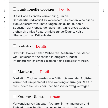
dem Alter.
Funktionelle Cookies
Details
Sondern dass Stil in erster Linie auf Persönlichkeit, Mut
und einem ganz großen Augenzwinkern beruht. Und
Diese Cookies finden Verwendung, um die
Benutzerfreundlichkeit zu verbessern. Sie dienen vorwiegend
einem aufrechten Gang. Wobei das ja eigentlich nix
zum Speichern von Einstellungen, die du bei früheren
neues ist. Aber dennoch immer wieder schön zu sehen.
Besuchen der Website gemacht hast. Ohne diese Cookies
stehen dir einige Features nicht zur Verfügung. Keine
Übermittlung an Drittanbieter.
Statistik
Details
Statistik-Cookies helfen Webseiten-Besitzern zu verstehen,
wie Besucher mit Webseiten interagieren, indem
Informationen anonym gesammelt und gemeldet werden.
Marketing
Details
Marketing Cookies werden von Drittanbietern oder Publishern
verwendet, um personalisierte Werbung anzuzeigen. Sie tun
dies, indem sie Besucher über Websites hinweg verfolgen.
Externe Dienste
Details
Verwendung von Gravatar-Avataren in Kommentaren und
Einbinden von Schriftarten von myfonts.com erlauben