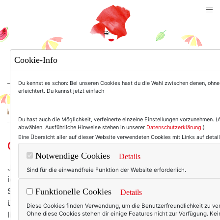
TEXTERELLA
Cookie-Info
SUSANNE ACKSTALLER
Du kennst es schon: Bei unseren Cookies hast du die Wahl zwischen denen, ohne d
erleichtert. Du kannst jetzt einfach
For Women. Not Girls.
Du hast auch die Möglichkeit, verfeinerte einzelne Einstellungen vorzunehmen. 
abwählen. Ausführliche Hinweise stehen in unserer
Datenschutzerklärung
.)
Eine Übersicht aller auf dieser Website verwendeten Cookies mit Links auf detaill
Gewinnspiel: Holz oder Perle?
Notwendige Cookies
Details
Ja, wer die Wahl hat, hat die Qual - und weil Dolly und
Sind für die einwandfreie Funktion der Website erforderlich.
ich uns im aktuellen Gewinnspiel einfach nicht für ein
Schmuckstück entscheiden konnten, dachten wir, wir
Funktionelle Cookies
Details
überlassen die Entscheidung einfach dir: ob es also
Diese Cookies finden Verwendung, um die Benutzerfreundlichkeit zu ve
lieber ein Armband aus Holz
Ohne diese Cookies stehen dir einige Features nicht zur Verfügung. Kein