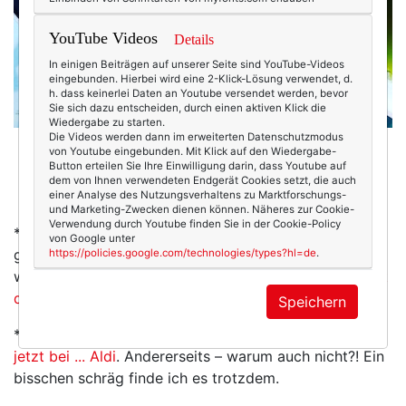
YouTube Videos
Details
In einigen Beiträgen auf unserer Seite sind YouTube-Videos
eingebunden. Hierbei wird eine 2-Klick-Lösung verwendet, d.
h. dass keinerlei Daten an Youtube versendet werden, bevor
Sie sich dazu entscheiden, durch einen aktiven Klick die
Wiedergabe zu starten.
Die Videos werden dann im erweiterten Datenschutzmodus
Ich habe es immer schon geahnt: Macarons sind
von Youtube eingebunden. Mit Klick auf den Wiedergabe-
Button erteilen Sie Ihre Einwilligung darin, dass Youtube auf
gesünder als Matcha. (Okay, darüber sollte man nicht
dem von Ihnen verwendeten Endgerät Cookies setzt, die auch
scherzen ... ;-))
einer Analyse des Nutzungsverhaltens zu Marktforschungs-
und Marketing-Zwecken dienen können. Näheres zur Cookie-
Verwendung durch Youtube finden Sie in der Cookie-Policy
* Aha: Shoppen ist also langweilig geworden. Was ich
von Google unter
grundsätzlich gut finde – weniger Konsum nämlich –,
https://policies.google.com/technologies/types?hl=de
.
wird für die Modeketten zum Problem.
Die SZ schreibt
darüber.
Speichern
* Schon gehört?
Jette Joop verkauft ihre Klamotten
jetzt bei ... Aldi
. Andererseits – warum auch nicht?! Ein
bisschen schräg finde ich es trotzdem.