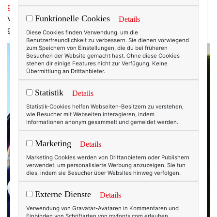
getestet,
daraufhin wurden gleich mal zwei Produkte
vom Markt genommen. Supertox statt Superfood –
Funktionelle Cookies
Details
guten Appetit auch!
Diese Cookies finden Verwendung, um die
Benutzerfreundlichkeit zu verbessern. Sie dienen vorwiegend
zum Speichern von Einstellungen, die du bei früheren
Besuchen der Website gemacht hast. Ohne diese Cookies
stehen dir einige Features nicht zur Verfügung. Keine
Übermittlung an Drittanbieter.
Statistik
Details
Statistik-Cookies helfen Webseiten-Besitzern zu verstehen,
wie Besucher mit Webseiten interagieren, indem
Informationen anonym gesammelt und gemeldet werden.
Marketing
Details
Marketing Cookies werden von Drittanbietern oder Publishern
verwendet, um personalisierte Werbung anzuzeigen. Sie tun
dies, indem sie Besucher über Websites hinweg verfolgen.
Externe Dienste
Details
Verwendung von Gravatar-Avataren in Kommentaren und
Einbinden von Schriftarten von myfonts.com erlauben