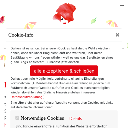
TEXTERELLA
×
Cookie-Info
SUSANNE ACKSTALLER
Du kennst es schon: Bei unseren Cookies hast du die Wahl zwischen
denen, ohne die unser Blog nicht läuft und weiteren, über deren
Bestätigung wir uns freuen würden, weil es uns das Bereitstellen eines
For Women. Not Girls.
guten Blogs erleichtert. Du kannst jetzt einfach
alle akzeptieren & schließen
Du hast auch die Möglichkeit, verfeinerte einzelne Einstellungen
Freitagsschnipsel.
vorzunehmen. (Außerdem kannst du diese Einstellungen jederzeit im
Fußbereich unserer Website aufrufen und Cookies auch nachträglich
wieder abwählen. Ausführliche Hinweise stehen in unserer
* Da denkt man also, man lebt besonders gesund und
Datenschutzerklärung
.)
Eine Übersicht aller auf dieser Website verwendeten Cookies mit Links
tut sich viel Gutes – und dann stellt sich heraus, dass
auf detaillierte Informationen:
Superfood weit entfernt von super, sondern mit
Pestiziden, Mineralöl und Blei verseucht ist.
Ökotest
Notwendige Cookies
Details
hat u. a. Chiasamen, Hanfsamen und Ghojbeeren
Sind für die einwandfreie Funktion der Website erforderlich.