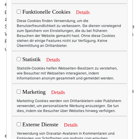
empfinden und auch sonst diesem ganzen Hype mit
pressvollen Bierzelten samt hirnloser Stampfmusik
Funktionelle Cookies
Details
ziemlich wenig abgewinnen können. Auf der anderen
Diese Cookies finden Verwendung, um die
Seite gibt es die dirndligen Folklorefashionistas, die die
Benutzerfreundlichkeit zu verbessern. Sie dienen vorwiegend
zum Speichern von Einstellungen, die du bei früheren
Wies'n ganz offensichtlich als eine Art frühherbstliches
Besuchen der Website gemacht hast. Ohne diese Cookies
Faschingstreiben begreifen: Hauptsache schrill, grell
stehen dir einige Features nicht zur Verfügung. Keine
Übermittlung an Drittanbieter.
und krachert. Nunja, wem's gefällt ...
Statistik
Details
Bei den witzigen
Trachtenröcken von
Statistik-Cookies helfen Webseiten-Besitzern zu verstehen,
wie Besucher mit Webseiten interagieren, indem
Hinterland
werde allerdings
Informationen anonym gesammelt und gemeldet werden.
auch ich schwach. Tja, und
irgendwas muss texterella ja
Marketing
Details
auch anziehen, wenn sie auf
Marketing Cookies werden von Drittanbietern oder Publishern
die Wies'n geht - wo doch
verwendet, um personalisierte Werbung anzuzeigen. Sie tun
dies, indem sie Besucher über Websites hinweg verfolgen.
das eine der beiden
vorhandenen Dirndl zu weit,
Externe Dienste
Details
das andere wiederum zu
Verwendung von Gravatar-Avataren in Kommentaren und
eng ist ...
Einbinden von Schriftarten von myfonts.com erlauben