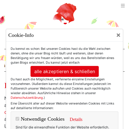
TEXTERELLA
×
Cookie-Info
SUSANNE ACKSTALLER
Du kennst es schon: Bei unseren Cookies hast du die Wahl zwischen
denen, ohne die unser Blog nicht läuft und weiteren, über deren
Bestätigung wir uns freuen würden, weil es uns das Bereitstellen eines
For Women. Not Girls.
guten Blogs erleichtert. Du kannst jetzt einfach
alle akzeptieren & schließen
Du hast auch die Möglichkeit, verfeinerte einzelne Einstellungen
Dirndl und so ähnliche Geschichten.
vorzunehmen. (Außerdem kannst du diese Einstellungen jederzeit im
Fußbereich unserer Website aufrufen und Cookies auch nachträglich
wieder abwählen. Ausführliche Hinweise stehen in unserer
Nun, am Thema "Oktoberfestmode" scheiden sich ja
Datenschutzerklärung
.)
Eine Übersicht aller auf dieser Website verwendeten Cookies mit Links
alljährlich die Geister: Da gibt es die Puristen (
zu
auf detaillierte Informationen:
denen grundsätzlich auch ich gehöre
), die möglichst
authentische Trachtenmode dem Paris-Hilton-Dirndl in
Notwendige Cookies
Details
Lila-Grasgrün vorziehen, die Sepplhüte als Beleidigung
Sind für die einwandfreie Funktion der Website erforderlich.