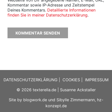
Webseite von Dir angegebene Namen, E-Mail, URL,
Kommentar sowie IP-Adresse und Zeitstempel
Deines Kommentars.
Detaillierte Informationen
finden Sie in meiner Datenschutzerklärung
.
DATENSCHUTZERKLÄRUNG
|
COOKIES
|
IMPRESSUM
© 2026
texterella.de
| Susanne Ackstaller
Site by
blogwork.de
und
Sibylle Zimmermann, hz-
konzept.de