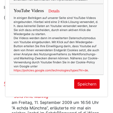
Ist doch so, oder? ;-))
YouTube Videos
Details
(danke,
Alexandra
, für den Tipp!)
In einigen Beiträgen auf unserer Seite sind YouTube-Videos
eingebunden. Hierbei wird eine 2-Klick-Lösung verwendet, d.
h. dass keinerlei Daten an Youtube versendet werden, bevor
Sie sich dazu entscheiden, durch einen aktiven Klick die
Wiedergabe zu starten.
Die Videos werden dann im erweiterten Datenschutzmodus
4244
5
von Youtube eingebunden. Mit Klick auf den Wiedergabe-
Button erteilen Sie Ihre Einwilligung darin, dass Youtube auf
Beauty & Fashion
11.09.2009
dem von Ihnen verwendeten Endgerät Cookies setzt, die auch
einer Analyse des Nutzungsverhaltens zu Marktforschungs-
hinterland
,
oktoberfestmode
,
trachtenmode
,
trac
und Marketing-Zwecken dienen können. Näheres zur Cookie-
Verwendung durch Youtube finden Sie in der Cookie-Policy
von Google unter
https://policies.google.com/technologies/types?hl=de
.
5 Kommentare
Speichern
Jens Arne Männig
am Freitag, 11. September 2009 um 16:56 Uhr
“A echda Münchna”, erläuterte mir mal ein