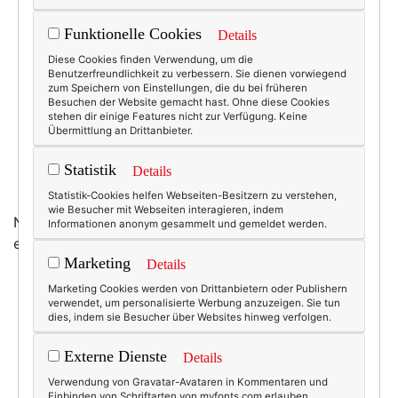
Funktionelle Cookies
Details
Diese Cookies finden Verwendung, um die
Benutzerfreundlichkeit zu verbessern. Sie dienen vorwiegend
zum Speichern von Einstellungen, die du bei früheren
Besuchen der Website gemacht hast. Ohne diese Cookies
stehen dir einige Features nicht zur Verfügung. Keine
Übermittlung an Drittanbieter.
Statistik
Details
Statistik-Cookies helfen Webseiten-Besitzern zu verstehen,
wie Besucher mit Webseiten interagieren, indem
Nun, Schleifen haben ja derzeit Hochkonjunktur. Und
Informationen anonym gesammelt und gemeldet werden.
ein wenig Gruseln erhöht bekanntlich den Reiz. ;-)
Marketing
Details
Marketing Cookies werden von Drittanbietern oder Publishern
verwendet, um personalisierte Werbung anzuzeigen. Sie tun
dies, indem sie Besucher über Websites hinweg verfolgen.
3682
0
Beauty & Fashion
08.12.2009
Externe Dienste
Details
Verwendung von Gravatar-Avataren in Kommentaren und
barberoque
,
strümpfe
,
strumpfhosen
Einbinden von Schriftarten von myfonts.com erlauben