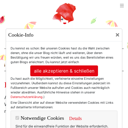
TEXTERELLA
×
Cookie-Info
SUSANNE ACKSTALLER
Du kennst es schon: Bei unseren Cookies hast du die Wahl zwischen
denen, ohne die unser Blog nicht läuft und weiteren, über deren
Bestätigung wir uns freuen würden, weil es uns das Bereitstellen eines
For Women. Not Girls.
guten Blogs erleichtert. Du kannst jetzt einfach
alle akzeptieren & schließen
Du hast auch die Möglichkeit, verfeinerte einzelne Einstellungen
Babuschka goes Weihnachten.
vorzunehmen. (Außerdem kannst du diese Einstellungen jederzeit im
Fußbereich unserer Website aufrufen und Cookies auch nachträglich
wieder abwählen. Ausführliche Hinweise stehen in unserer
Aus Schottland kommen nur Karos und Herrenröcke?
Datenschutzerklärung
.)
Eine Übersicht aller auf dieser Website verwendeten Cookies mit Links
Weit gefehlt!
Barberoque
produziert die wohl
auf detaillierte Informationen:
neckischsten Strumpfhosen der Welt:
Notwendige Cookies
Details
Sind für die einwandfreie Funktion der Website erforderlich.