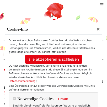
TEXTERELLA
×
Cookie-Info
SUSANNE ACKSTALLER
Du kennst es schon: Bei unseren Cookies hast du die Wahl zwischen
denen, ohne die unser Blog nicht läuft und weiteren, über deren
Bestätigung wir uns freuen würden, weil es uns das Bereitstellen eines
For Women. Not Girls.
guten Blogs erleichtert. Du kannst jetzt einfach
alle akzeptieren & schließen
Du hast auch die Möglichkeit, verfeinerte einzelne Einstellungen
Wochenend-Wow: Crazy in black!
vorzunehmen. (Außerdem kannst du diese Einstellungen jederzeit im
Fußbereich unserer Website aufrufen und Cookies auch nachträglich
wieder abwählen. Ausführliche Hinweise stehen in unserer
Iris Apfel ist ein New Yorker Unikum: 90 (!) Jahre alt ist
Datenschutzerklärung
.)
Eine Übersicht aller auf dieser Website verwendeten Cookies mit Links
sie nicht nur das, was selbst die
New York Times als
auf detaillierte Informationen:
Stilikone und Fashion Pop Star
bezeichnet, sondern
hat just auch noch eine Schmuckkollektion auf den
Notwendige Cookies
Details
Markt gebracht. Ich habe euch mal eins meiner
Sind für die einwandfreie Funktion der Website erforderlich.