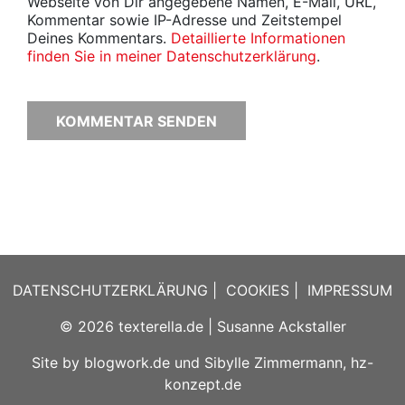
Webseite von Dir angegebene Namen, E-Mail, URL,
Kommentar sowie IP-Adresse und Zeitstempel
Deines Kommentars.
Detaillierte Informationen
finden Sie in meiner Datenschutzerklärung
.
DATENSCHUTZERKLÄRUNG
|
COOKIES
|
IMPRESSUM
© 2026
texterella.de
| Susanne Ackstaller
Site by
blogwork.de
und
Sibylle Zimmermann, hz-
konzept.de