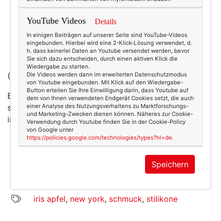
YouTube Videos
Details
In einigen Beiträgen auf unserer Seite sind YouTube-Videos
eingebunden. Hierbei wird eine 2-Klick-Lösung verwendet, d.
h. dass keinerlei Daten an Youtube versendet werden, bevor
Sie sich dazu entscheiden, durch einen aktiven Klick die
Wiedergabe zu starten.
(Foto/Kaufen:
Die Videos werden dann im erweiterten Datenschutzmodus
yoox.com
)
von Youtube eingebunden. Mit Klick auf den Wiedergabe-
Button erteilen Sie Ihre Einwilligung darin, dass Youtube auf
Ein Buch gibt es über sie übrigens auch. Das liegt
dem von Ihnen verwendeten Endgerät Cookies setzt, die auch
schon auf meinem Schreibtisch. Darüber dann später
einer Analyse des Nutzungsverhaltens zu Marktforschungs-
und Marketing-Zwecken dienen können. Näheres zur Cookie-
in diese Woche mehr ...
Verwendung durch Youtube finden Sie in der Cookie-Policy
von Google unter
https://policies.google.com/technologies/types?hl=de
.
Speichern
8781
0
Beauty & Fashion
11.12.2011
iris apfel
,
new york
,
schmuck
,
stilikone