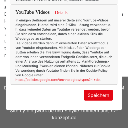
esoterisch angehauchte Grüntee-Trinker mit
selbstgeklöppelten Socken und einem Faible für
YouTube Videos
Details
Bachblüten. Jaja, es lebe das gepflegte Vorurteil! Dann
lernte ich Antje Ritter kennen und mein Bild geriet ein
In einigen Beiträgen auf unserer Seite sind YouTube-Videos
eingebunden. Hierbei wird eine 2-Klick-Lösung verwendet, d.
wenig ins Wanken. Allerdings dauerte es noch weitere
h. dass keinerlei Daten an Youtube versendet werden, bevor
zehn Jahre, bis ich meine erste Yoga-Stunde besuchte.
Sie sich dazu entscheiden, durch einen aktiven Klick die
Wiedergabe zu starten.
Und sofort verliebt war. Und das obwohl ich Kaffee
Die Videos werden dann im erweiterten Datenschutzmodus
trank, für Meditation wenig Nerv hatte und Kopfweh
von Youtube eingebunden. Mit Klick auf den Wiedergabe-
Button erteilen Sie Ihre Einwilligung darin, dass Youtube auf
mit einer Doppeldosis…
mehr
dem von Ihnen verwendeten Endgerät Cookies setzt, die auch
einer Analyse des Nutzungsverhaltens zu Marktforschungs-
und Marketing-Zwecken dienen können. Näheres zur Cookie-
Verwendung durch Youtube finden Sie in der Cookie-Policy
von Google unter
https://policies.google.com/technologies/types?hl=de
.
DATENSCHUTZERKLÄRUNG
|
COOKIES
|
IMPRESSUM
Speichern
© 2026
texterella.de
| Susanne Ackstaller
Site by
blogwork.de
und
Sibylle Zimmermann, hz-
konzept.de