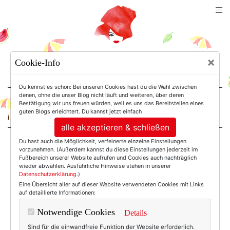
TEXTERELLA
×
Cookie-Info
SUSANNE ACKSTALLER
Du kennst es schon: Bei unseren Cookies hast du die Wahl zwischen
denen, ohne die unser Blog nicht läuft und weiteren, über deren
Bestätigung wir uns freuen würden, weil es uns das Bereitstellen eines
For Women. Not Girls.
guten Blogs erleichtert. Du kannst jetzt einfach
alle akzeptieren & schließen
Du hast auch die Möglichkeit, verfeinerte einzelne Einstellungen
Einträge mit dem
vorzunehmen. (Außerdem kannst du diese Einstellungen jederzeit im
Fußbereich unserer Website aufrufen und Cookies auch nachträglich
wieder abwählen. Ausführliche Hinweise stehen in unserer
Datenschutzerklärung
.)
Tag: Yoga Lernen
Eine Übersicht aller auf dieser Website verwendeten Cookies mit Links
auf detaillierte Informationen:
Notwendige Cookies
Details
Sind für die einwandfreie Funktion der Website erforderlich.