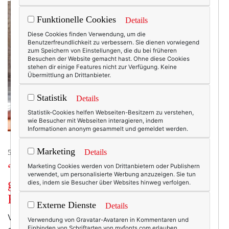
Funktionelle Cookies
Details
Diese Cookies finden Verwendung, um die
Benutzerfreundlichkeit zu verbessern. Sie dienen vorwiegend
zum Speichern von Einstellungen, die du bei früheren
Besuchen der Website gemacht hast. Ohne diese Cookies
stehen dir einige Features nicht zur Verfügung. Keine
Übermittlung an Drittanbieter.
Statistik
Details
Statistik-Cookies helfen Webseiten-Besitzern zu verstehen,
wie Besucher mit Webseiten interagieren, indem
Informationen anonym gesammelt und gemeldet werden.
Marketing
Details
50+ LIFESTYLE
“Yoga macht mich entspannter und
Marketing Cookies werden von Drittanbietern oder Publishern
verwendet, um personalisierte Werbung anzuzeigen. Sie tun
großherziger.” Ein Interview mit Antje
dies, indem sie Besucher über Websites hinweg verfolgen.
Ritter.
Externe Dienste
Details
Viele Jahre lang war Yoga für mich etwas für leicht
Verwendung von Gravatar-Avataren in Kommentaren und
Einbinden von Schriftarten von myfonts.com erlauben