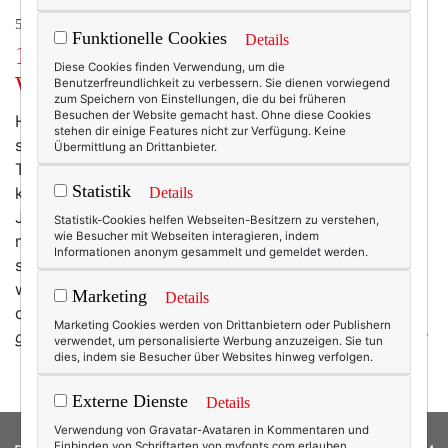
50+ LIFESTYLE
Funktionelle Cookies
Details
11 besondere Dinge, die ich mir zu
Diese Cookies finden Verwendung, um die
Weihnachten wünsche.
Benutzerfreundlichkeit zu verbessern. Sie dienen vorwiegend
zum Speichern von Einstellungen, die du bei früheren
Besuchen der Website gemacht hast. Ohne diese Cookies
Hast du schon deinen Wunschzettel geschrieben? Ich
stehen dir einige Features nicht zur Verfügung. Keine
schon! Und weißt du was: Es steht keine einzige
Übermittlung an Drittanbieter.
Tasche darauf. Auch keine Schuhe, kein Schmuck,
Statistik
keine teure Gesichtscreme. Ich wünsche mir dieses
Details
Jahr mal was anderes. Nein, nicht den Weltfrieden und
Statistik-Cookies helfen Webseiten-Besitzern zu verstehen,
wie Besucher mit Webseiten interagieren, indem
mehr Nächstenliebe. D.h.: das wünsche ich mir
Informationen anonym gesammelt und gemeldet werden.
sowieso, und zwar ständig. Diesmal wünsche ich mir
was von mir selbst. (Sorry, Christkind! Nächstes Jahr
Marketing
Details
dann wieder!)
*Mein Opernglas. Vor ewigen Zeiten
Marketing Cookies werden von Drittanbietern oder Publishern
geschenkt bekommen. Ich will es wieder mehr
…
mehr
verwendet, um personalisierte Werbung anzuzeigen. Sie tun
dies, indem sie Besucher über Websites hinweg verfolgen.
Externe Dienste
Details
Verwendung von Gravatar-Avataren in Kommentaren und
Einbinden von Schriftarten von myfonts.com erlauben