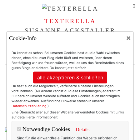
TEXTERELLA
SUSANNE ACKSTALLER
×
Cookie-Info
For Women. Not Girls.
Du kennst es schon: Bei unseren Cookies hast du die Wahl zwischen
denen, ohne die unser Blog nicht läuft und weiteren, über deren
Bestätigung wir uns freuen würden, weil es uns das Bereitstellen eines
guten Blogs erleichtert. Du kannst jetzt einfach
alle akzeptieren & schließen
Einträge mit dem
Du hast auch die Möglichkeit, verfeinerte einzelne Einstellungen
vorzunehmen. (Außerdem kannst du diese Einstellungen jederzeit im
Tag: Wishlist
Fußbereich unserer Website aufrufen und Cookies auch nachträglich
wieder abwählen. Ausführliche Hinweise stehen in unserer
Datenschutzerklärung
.)
Eine Übersicht aller auf dieser Website verwendeten Cookies mit Links
auf detaillierte Informationen:
Notwendige Cookies
Details
Sind für die einwandfreie Funktion der Website erforderlich.