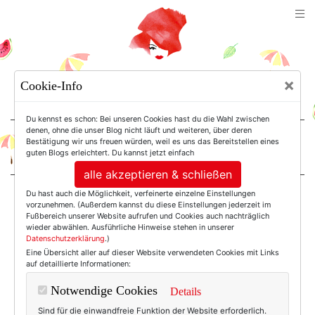
TEXTERELLA
×
Cookie-Info
SUSANNE ACKSTALLER
Du kennst es schon: Bei unseren Cookies hast du die Wahl zwischen
denen, ohne die unser Blog nicht läuft und weiteren, über deren
Bestätigung wir uns freuen würden, weil es uns das Bereitstellen eines
For Women. Not Girls.
guten Blogs erleichtert. Du kannst jetzt einfach
alle akzeptieren & schließen
Du hast auch die Möglichkeit, verfeinerte einzelne Einstellungen
Einträge mit dem
vorzunehmen. (Außerdem kannst du diese Einstellungen jederzeit im
Fußbereich unserer Website aufrufen und Cookies auch nachträglich
wieder abwählen. Ausführliche Hinweise stehen in unserer
Datenschutzerklärung
.)
Tag: Winterschuhe
Eine Übersicht aller auf dieser Website verwendeten Cookies mit Links
auf detaillierte Informationen:
Notwendige Cookies
Details
Sind für die einwandfreie Funktion der Website erforderlich.