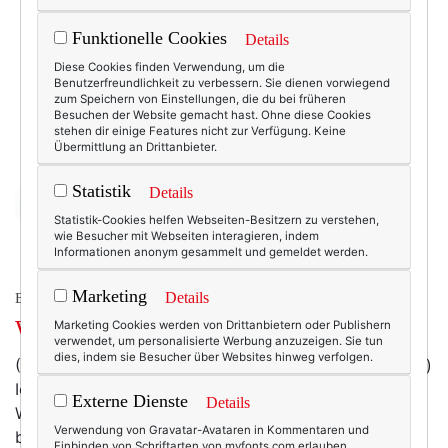
Funktionelle Cookies
Details
Diese Cookies finden Verwendung, um die
Benutzerfreundlichkeit zu verbessern. Sie dienen vorwiegend
zum Speichern von Einstellungen, die du bei früheren
Besuchen der Website gemacht hast. Ohne diese Cookies
stehen dir einige Features nicht zur Verfügung. Keine
Übermittlung an Drittanbieter.
Statistik
Details
Statistik-Cookies helfen Webseiten-Besitzern zu verstehen,
wie Besucher mit Webseiten interagieren, indem
Informationen anonym gesammelt und gemeldet werden.
Marketing
Details
BEAUTY & FASHION
Winter-Clogs
Marketing Cookies werden von Drittanbietern oder Publishern
verwendet, um personalisierte Werbung anzuzeigen. Sie tun
dies, indem sie Besucher über Websites hinweg verfolgen.
(Design: Jeffrey Campbell; Foto/Kaufen: stylebob.com)
Ich sag mal so: Der perfekte Schuh, um über
Externe Dienste
Details
Wintermatsch zu staksen. :-) (Ich würde mir allerdings
Verwendung von Gravatar-Avataren in Kommentaren und
bei der ersten Eisplatte das Bein brechen ...)
Einbinden von Schriftarten von myfonts.com erlauben