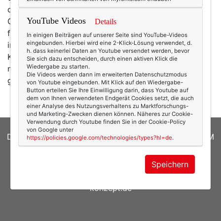
denen sich die kleine Schneiderei noch im selben
YouTube Videos
Gebäude wie die Werbeagentur befand und dort
Details
fertigte. Zwei oder drei Mitarbeiter produzierten dort
In einigen Beiträgen auf unserer Seite sind YouTube-Videos
eingebunden. Hierbei wird eine 2-Klick-Lösung verwendet, d.
in Klein(st)auflage. Schon damals waren die
h. dass keinerlei Daten an Youtube versendet werden, bevor
Kollektionen mit viel Liebe gestaltet, wenn auch noch
Sie sich dazu entscheiden, durch einen aktiven Klick die
Wiedergabe zu starten.
nicht so perfekt wie heute. Gründerjahre ... Es wurde
Die Videos werden dann im erweiterten Datenschutzmodus
gelernt, ausprobiert, verworfen. Ich kann…
mehr
von Youtube eingebunden. Mit Klick auf den Wiedergabe-
Button erteilen Sie Ihre Einwilligung darin, dass Youtube auf
dem von Ihnen verwendeten Endgerät Cookies setzt, die auch
einer Analyse des Nutzungsverhaltens zu Marktforschungs-
und Marketing-Zwecken dienen können. Näheres zur Cookie-
Verwendung durch Youtube finden Sie in der Cookie-Policy
von Google unter
DATENSCHUTZERKLÄRUNG
|
COOKIES
|
IMPRESSUM
https://policies.google.com/technologies/types?hl=de
.
© 2026
texterella.de
| Susanne Ackstaller
Speichern
Site by
blogwork.de
und
Sibylle Zimmermann, hz-
konzept.de