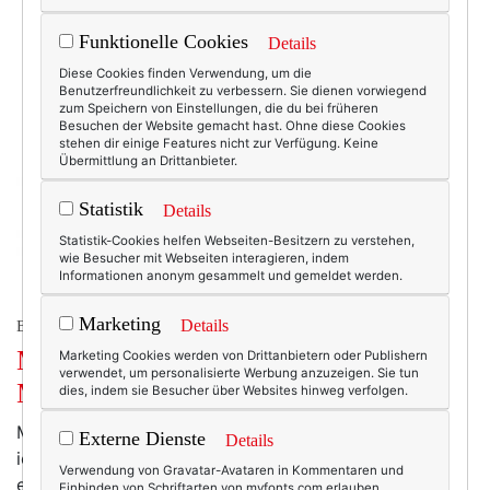
Funktionelle Cookies
Details
Diese Cookies finden Verwendung, um die
Benutzerfreundlichkeit zu verbessern. Sie dienen vorwiegend
zum Speichern von Einstellungen, die du bei früheren
Besuchen der Website gemacht hast. Ohne diese Cookies
stehen dir einige Features nicht zur Verfügung. Keine
Übermittlung an Drittanbieter.
Statistik
Details
Statistik-Cookies helfen Webseiten-Besitzern zu verstehen,
wie Besucher mit Webseiten interagieren, indem
Informationen anonym gesammelt und gemeldet werden.
Marketing
Details
BEAUTY & FASHION
Mode am Mittwoch: Neues von
Marketing Cookies werden von Drittanbietern oder Publishern
verwendet, um personalisierte Werbung anzuzeigen. Sie tun
Manomama.
dies, indem sie Besucher über Websites hinweg verfolgen.
Manchmal werde ich fast ein wenig sentimental, wenn
Externe Dienste
Details
ich an die Anfänge von Manomama denke. An die
Verwendung von Gravatar-Avataren in Kommentaren und
ersten Schritte, vor gut vier Jahren. An die Zeiten, in
Einbinden von Schriftarten von myfonts.com erlauben