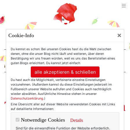
TEXTERELLA
×
Cookie-Info
SUSANNE ACKSTALLER
Du kennst es schon: Bei unseren Cookies hast du die Wahl zwischen
denen, ohne die unser Blog nicht läuft und weiteren, über deren
Bestätigung wir uns freuen würden, weil es uns das Bereitstellen eines
For Women. Not Girls.
guten Blogs erleichtert. Du kannst jetzt einfach
alle akzeptieren & schließen
Du hast auch die Möglichkeit, verfeinerte einzelne Einstellungen
Einträge mit dem
vorzunehmen. (Außerdem kannst du diese Einstellungen jederzeit im
Fußbereich unserer Website aufrufen und Cookies auch nachträglich
wieder abwählen. Ausführliche Hinweise stehen in unserer
Datenschutzerklärung
.)
Tag: Winterkollektion
Eine Übersicht aller auf dieser Website verwendeten Cookies mit Links
auf detaillierte Informationen:
Notwendige Cookies
Details
Sind für die einwandfreie Funktion der Website erforderlich.