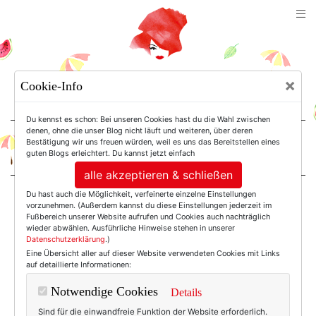
TEXTERELLA
×
Cookie-Info
SUSANNE ACKSTALLER
Du kennst es schon: Bei unseren Cookies hast du die Wahl zwischen
denen, ohne die unser Blog nicht läuft und weiteren, über deren
Bestätigung wir uns freuen würden, weil es uns das Bereitstellen eines
For Women. Not Girls.
guten Blogs erleichtert. Du kannst jetzt einfach
alle akzeptieren & schließen
Du hast auch die Möglichkeit, verfeinerte einzelne Einstellungen
Einträge mit dem
vorzunehmen. (Außerdem kannst du diese Einstellungen jederzeit im
Fußbereich unserer Website aufrufen und Cookies auch nachträglich
wieder abwählen. Ausführliche Hinweise stehen in unserer
Datenschutzerklärung
.)
Tag: Vintagemode
Eine Übersicht aller auf dieser Website verwendeten Cookies mit Links
auf detaillierte Informationen:
Notwendige Cookies
Details
Sind für die einwandfreie Funktion der Website erforderlich.