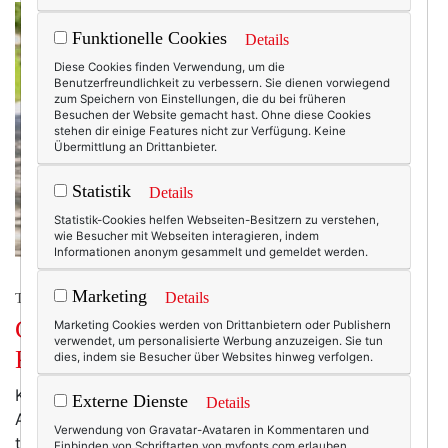
Funktionelle Cookies
Details
Diese Cookies finden Verwendung, um die
Benutzerfreundlichkeit zu verbessern. Sie dienen vorwiegend
zum Speichern von Einstellungen, die du bei früheren
Besuchen der Website gemacht hast. Ohne diese Cookies
stehen dir einige Features nicht zur Verfügung. Keine
Übermittlung an Drittanbieter.
Statistik
Details
Statistik-Cookies helfen Webseiten-Besitzern zu verstehen,
wie Besucher mit Webseiten interagieren, indem
Informationen anonym gesammelt und gemeldet werden.
Marketing
Details
TEXTERELLA LIEBT MODE. (UND GESCHICHTEN.)
Getragen, geliebt, weitergegeben: Was
Marketing Cookies werden von Drittanbietern oder Publishern
verwendet, um personalisierte Werbung anzuzeigen. Sie tun
Kleidung erzählt.
dies, indem sie Besucher über Websites hinweg verfolgen.
Kleidung wird in meinen Augen viel zu oft banalisiert.
Externe Dienste
Details
Als wären die Teile, in die wir morgens schlüpfen,
Verwendung von Gravatar-Avataren in Kommentaren und
tatsächlich nur ein Schutz vor Wind, Wetter und Sonne
Einbinden von Schriftarten von myfonts.com erlauben