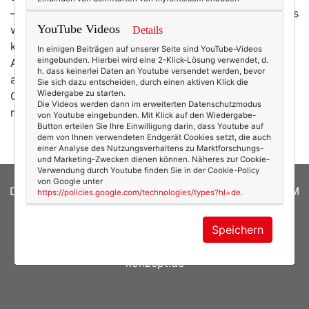
– und natürlich vor den Blicken anderer. Irgendwas, das
YouTube Videos
wir einfach nur anziehen, weil wir ja nicht nackt gehen
Details
können … Nein, Kleidung ist viel mehr: Sie ist
In einigen Beiträgen auf unserer Seite sind YouTube-Videos
eingebunden. Hierbei wird eine 2-Klick-Lösung verwendet, d.
Ausdruck unserer Persönlichkeit, sie ist eine Botschaft
h. dass keinerlei Daten an Youtube versendet werden, bevor
an andere, sie ist sogar politisch. Und sie erzählt
Sie sich dazu entscheiden, durch einen aktiven Klick die
Wiedergabe zu starten.
Geschichte und Geschichten. Und genau deswegen
Die Videos werden dann im erweiterten Datenschutzmodus
mag ich Vintage-Mode so…
mehr
von Youtube eingebunden. Mit Klick auf den Wiedergabe-
Button erteilen Sie Ihre Einwilligung darin, dass Youtube auf
dem von Ihnen verwendeten Endgerät Cookies setzt, die auch
einer Analyse des Nutzungsverhaltens zu Marktforschungs-
und Marketing-Zwecken dienen können. Näheres zur Cookie-
Verwendung durch Youtube finden Sie in der Cookie-Policy
von Google unter
DATENSCHUTZERKLÄRUNG
|
COOKIES
|
IMPRESSUM
https://policies.google.com/technologies/types?hl=de
.
© 2026
texterella.de
| Susanne Ackstaller
Speichern
Site by
blogwork.de
und
Sibylle Zimmermann, hz-
konzept.de