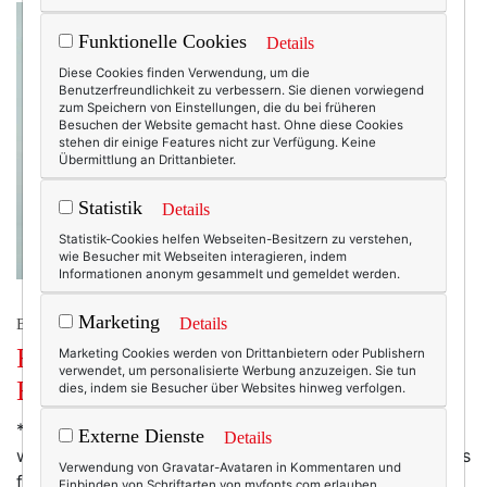
Funktionelle Cookies
Details
Diese Cookies finden Verwendung, um die
Benutzerfreundlichkeit zu verbessern. Sie dienen vorwiegend
zum Speichern von Einstellungen, die du bei früheren
Besuchen der Website gemacht hast. Ohne diese Cookies
stehen dir einige Features nicht zur Verfügung. Keine
Übermittlung an Drittanbieter.
Statistik
Details
Statistik-Cookies helfen Webseiten-Besitzern zu verstehen,
wie Besucher mit Webseiten interagieren, indem
Informationen anonym gesammelt und gemeldet werden.
Marketing
Details
BEAUTY & FASHION
Friday’s Fav: neu in meinem
Marketing Cookies werden von Drittanbietern oder Publishern
verwendet, um personalisierte Werbung anzuzeigen. Sie tun
Badezimmerschrank!
dies, indem sie Besucher über Websites hinweg verfolgen.
* Mit NIVEA arbeite ich schon seit einiger Zeit immer
Externe Dienste
Details
wieder gerne zusammen. Ich mag die Marke besonders
Verwendung von Gravatar-Avataren in Kommentaren und
für ihr gutes Preis-Leistungs-Verhältnis – und für die
Einbinden von Schriftarten von myfonts.com erlauben