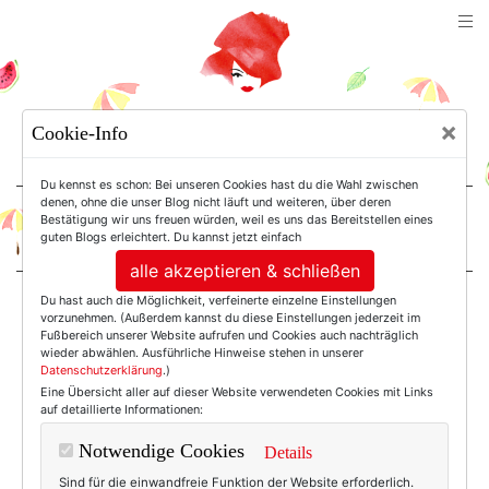
TEXTERELLA
×
Cookie-Info
SUSANNE ACKSTALLER
Du kennst es schon: Bei unseren Cookies hast du die Wahl zwischen
denen, ohne die unser Blog nicht läuft und weiteren, über deren
Bestätigung wir uns freuen würden, weil es uns das Bereitstellen eines
For Women. Not Girls.
guten Blogs erleichtert. Du kannst jetzt einfach
alle akzeptieren & schließen
Du hast auch die Möglichkeit, verfeinerte einzelne Einstellungen
Einträge mit dem
vorzunehmen. (Außerdem kannst du diese Einstellungen jederzeit im
Fußbereich unserer Website aufrufen und Cookies auch nachträglich
wieder abwählen. Ausführliche Hinweise stehen in unserer
Datenschutzerklärung
.)
Tag: Tweezerman
Eine Übersicht aller auf dieser Website verwendeten Cookies mit Links
auf detaillierte Informationen:
Notwendige Cookies
Details
Sind für die einwandfreie Funktion der Website erforderlich.