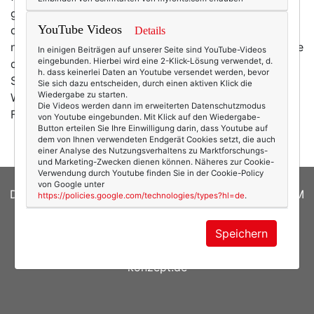
große Entwicklungs- und Forschungskompetenz, die
YouTube Videos
dahinter steht. Im Dezember hat mir NIVEA nun ihre
Details
neue Serie
Cellular Perfekt Skin
ins Haus geschickt, die
In einigen Beiträgen auf unserer Seite sind YouTube-Videos
eingebunden. Hierbei wird eine 2-Klick-Lösung verwendet, d.
die Haut mit Magnolien-Extrakt und Lumicinol zum
h. dass keinerlei Daten an Youtube versendet werden, bevor
Strahlen bringen soll. Dafür hatte sie in den letzten
Sie sich dazu entscheiden, durch einen aktiven Klick die
Wiedergabe zu starten.
Wochen reichlich Gelegenheit, denn Januar und
Die Videos werden dann im erweiterten Datenschutzmodus
Februar sind für mich…
mehr
von Youtube eingebunden. Mit Klick auf den Wiedergabe-
Button erteilen Sie Ihre Einwilligung darin, dass Youtube auf
dem von Ihnen verwendeten Endgerät Cookies setzt, die auch
einer Analyse des Nutzungsverhaltens zu Marktforschungs-
und Marketing-Zwecken dienen können. Näheres zur Cookie-
Verwendung durch Youtube finden Sie in der Cookie-Policy
von Google unter
DATENSCHUTZERKLÄRUNG
|
COOKIES
|
IMPRESSUM
https://policies.google.com/technologies/types?hl=de
.
© 2026
texterella.de
| Susanne Ackstaller
Speichern
Site by
blogwork.de
und
Sibylle Zimmermann, hz-
konzept.de