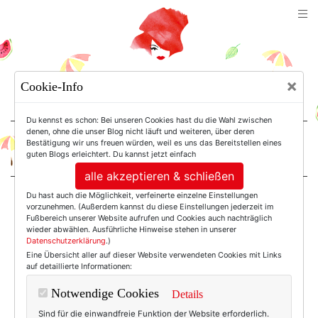
TEXTERELLA
×
Cookie-Info
SUSANNE ACKSTALLER
Du kennst es schon: Bei unseren Cookies hast du die Wahl zwischen
denen, ohne die unser Blog nicht läuft und weiteren, über deren
Bestätigung wir uns freuen würden, weil es uns das Bereitstellen eines
For Women. Not Girls.
guten Blogs erleichtert. Du kannst jetzt einfach
alle akzeptieren & schließen
Du hast auch die Möglichkeit, verfeinerte einzelne Einstellungen
Einträge mit dem
vorzunehmen. (Außerdem kannst du diese Einstellungen jederzeit im
Fußbereich unserer Website aufrufen und Cookies auch nachträglich
wieder abwählen. Ausführliche Hinweise stehen in unserer
Datenschutzerklärung
.)
Tag: Thomas Rath
Eine Übersicht aller auf dieser Website verwendeten Cookies mit Links
auf detaillierte Informationen:
Notwendige Cookies
Details
Sind für die einwandfreie Funktion der Website erforderlich.