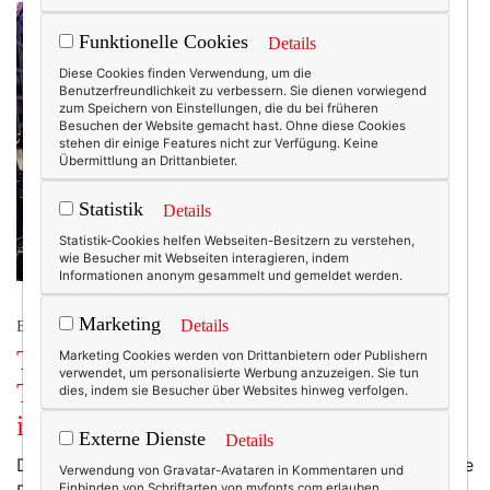
Funktionelle Cookies
Details
Diese Cookies finden Verwendung, um die
Benutzerfreundlichkeit zu verbessern. Sie dienen vorwiegend
zum Speichern von Einstellungen, die du bei früheren
Besuchen der Website gemacht hast. Ohne diese Cookies
stehen dir einige Features nicht zur Verfügung. Keine
Übermittlung an Drittanbieter.
Statistik
Details
Statistik-Cookies helfen Webseiten-Besitzern zu verstehen,
wie Besucher mit Webseiten interagieren, indem
Informationen anonym gesammelt und gemeldet werden.
Marketing
Details
BEAUTY & FASHION
THOM. Die neue Kollektion von
Marketing Cookies werden von Drittanbietern oder Publishern
verwendet, um personalisierte Werbung anzuzeigen. Sie tun
Thomas Rath. Oder: Der Laufsteg und
dies, indem sie Besucher über Websites hinweg verfolgen.
ich.
Externe Dienste
Details
Das Schönste an der ganzen Bloggerei sind ja nicht die
Verwendung von Gravatar-Avataren in Kommentaren und
Einbinden von Schriftarten von myfonts.com erlauben