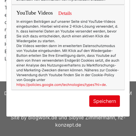
Päckchen mit Cremes und Kleidern und Schuhen und
Tüdeldü, die einem der Postbote (mittlerweile leicht
YouTube Videos
Details
enerviert) an der Haustüre in die Hand drückt. Nein,
das Schönste sind die überraschenden
Plings
in
In einigen Beiträgen auf unserer Seite sind YouTube-Videos
eingebunden. Hierbei wird eine 2-Klick-Lösung verwendet, d.
meinem Postfach. Irgendwann Ende Februar wieder:
h. dass keinerlei Daten an Youtube versendet werden, bevor
Pling! Und: „Guten Tag, wir sind die XY-Agentur und
Sie sich dazu entscheiden, durch einen aktiven Klick die
Wiedergabe zu starten.
Herr Thomas Rath hätte Sie gerne als Model?!" –
Die Videos werden dann im erweiterten Datenschutzmodus
Bitteeee???? Haargenau so begann mein kleines
von Youtube eingebunden. Mit Klick auf den Wiedergabe-
Button erteilen Sie Ihre Einwilligung darin, dass Youtube auf
Laufsteg-Abenteuer, das mich für die neue…
mehr
dem von Ihnen verwendeten Endgerät Cookies setzt, die auch
einer Analyse des Nutzungsverhaltens zu Marktforschungs-
und Marketing-Zwecken dienen können. Näheres zur Cookie-
Verwendung durch Youtube finden Sie in der Cookie-Policy
von Google unter
https://policies.google.com/technologies/types?hl=de
.
DATENSCHUTZERKLÄRUNG
|
COOKIES
|
IMPRESSUM
Speichern
© 2026
texterella.de
| Susanne Ackstaller
Site by
blogwork.de
und
Sibylle Zimmermann, hz-
konzept.de