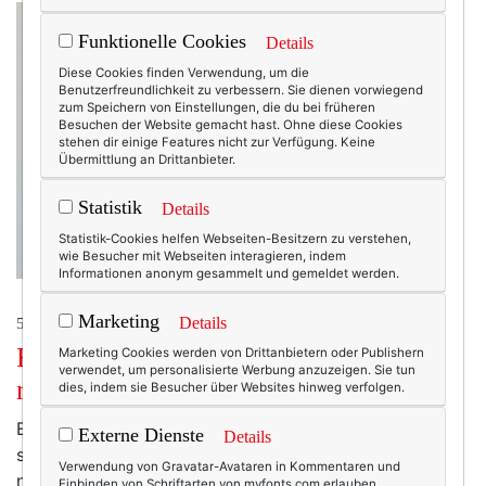
Funktionelle Cookies
Details
Diese Cookies finden Verwendung, um die
Benutzerfreundlichkeit zu verbessern. Sie dienen vorwiegend
zum Speichern von Einstellungen, die du bei früheren
Besuchen der Website gemacht hast. Ohne diese Cookies
stehen dir einige Features nicht zur Verfügung. Keine
Übermittlung an Drittanbieter.
Statistik
Details
Statistik-Cookies helfen Webseiten-Besitzern zu verstehen,
wie Besucher mit Webseiten interagieren, indem
Informationen anonym gesammelt und gemeldet werden.
Marketing
Details
50+ LIFESTYLE
Frauen ab 40: Das Montagsinterview
Marketing Cookies werden von Drittanbietern oder Publishern
verwendet, um personalisierte Werbung anzuzeigen. Sie tun
mit Sabine Wittig.
dies, indem sie Besucher über Websites hinweg verfolgen.
Es gibt Menschen, die träumen ein Leben lang davon,
Externe Dienste
Details
sich einen Wunsch zu erfüllen, noch mal ganz was
Verwendung von Gravatar-Avataren in Kommentaren und
neues, anderes anzufangen. Etwas zu wagen. Und es
Einbinden von Schriftarten von myfonts.com erlauben