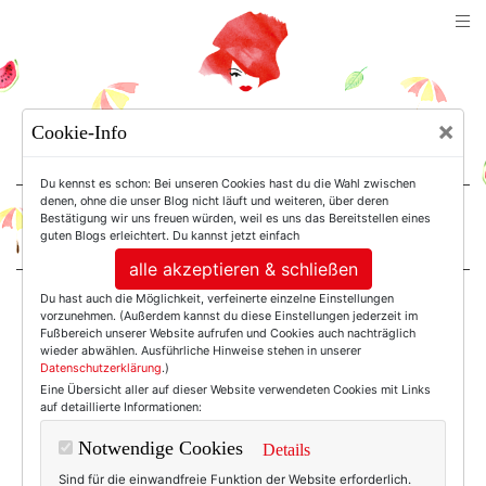
TEXTERELLA
×
Cookie-Info
SUSANNE ACKSTALLER
Du kennst es schon: Bei unseren Cookies hast du die Wahl zwischen
denen, ohne die unser Blog nicht läuft und weiteren, über deren
Bestätigung wir uns freuen würden, weil es uns das Bereitstellen eines
For Women. Not Girls.
guten Blogs erleichtert. Du kannst jetzt einfach
alle akzeptieren & schließen
Du hast auch die Möglichkeit, verfeinerte einzelne Einstellungen
Einträge mit dem
vorzunehmen. (Außerdem kannst du diese Einstellungen jederzeit im
Fußbereich unserer Website aufrufen und Cookies auch nachträglich
wieder abwählen. Ausführliche Hinweise stehen in unserer
Datenschutzerklärung
.)
Tag: Sabine Wittig
Eine Übersicht aller auf dieser Website verwendeten Cookies mit Links
auf detaillierte Informationen:
Notwendige Cookies
Details
Sind für die einwandfreie Funktion der Website erforderlich.