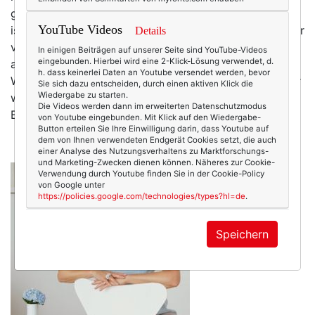
gibt Menschen, die tun das dann auch. Sabine Wittig
YouTube Videos
ist so jemand. Sabines und mein Lebenslauf haben sehr
Details
viele Parallelen. Wie ich ist sie Texterin. Auch
In einigen Beiträgen auf unserer Seite sind YouTube-Videos
eingebunden. Hierbei wird eine 2-Klick-Lösung verwendet, d.
altersmäßig sind wir nur ein paar Wochen auseinander.
h. dass keinerlei Daten an Youtube versendet werden, bevor
Wir haben beide BWL studiert, waren angestellt, bevor
Sie sich dazu entscheiden, durch einen aktiven Klick die
Wiedergabe zu starten.
wir uns für die Selbstständigkeit entschieden haben.
Die Videos werden dann im erweiterten Datenschutzmodus
Beide waren wir im selben…
mehr
von Youtube eingebunden. Mit Klick auf den Wiedergabe-
Button erteilen Sie Ihre Einwilligung darin, dass Youtube auf
dem von Ihnen verwendeten Endgerät Cookies setzt, die auch
einer Analyse des Nutzungsverhaltens zu Marktforschungs-
und Marketing-Zwecken dienen können. Näheres zur Cookie-
Verwendung durch Youtube finden Sie in der Cookie-Policy
von Google unter
https://policies.google.com/technologies/types?hl=de
.
Speichern