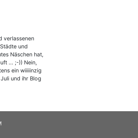
d verlassenen
 Städte und
utes Näschen hat,
 ... ;-)) Nein,
ns ein wiiiiinzig
Juli und ihr Blog
M