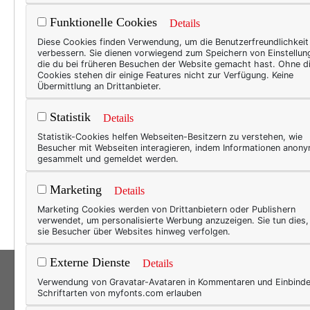
Funktionelle Cookies
Details
50+ L
Diese Cookies finden Verwendung, um die Benutzerfreundlichkeit
verbessern. Sie dienen vorwiegend zum Speichern von Einstellun
Das
die du bei früheren Besuchen der Website gemacht hast. Ohne d
Cookies stehen dir einige Features nicht zur Verfügung. Keine
Das R
Übermittlung an Drittanbieter.
Zeche
Statistik
Details
Städt
Statistik-Cookies helfen Webseiten-Besitzern zu verstehen, wie
dann 
Besucher mit Webseiten interagieren, indem Informationen anon
das d
gesammelt und gemeldet werden.
klein
Marketing
Details
Heim
Marketing Cookies werden von Drittanbietern oder Publishern
verwendet, um personalisierte Werbung anzuzeigen. Sie tun dies
sie Besucher über Websites hinweg verfolgen.
Externe Dienste
Details
Verwendung von Gravatar-Avataren in Kommentaren und Einbind
Schriftarten von myfonts.com erlauben