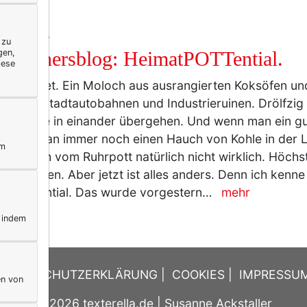
IFESTYLE
 zu
gen,
 Donnersblog: HeimatPOTTential.
iese
uhrgebiet. Ein Moloch aus ausrangierten Koksöfen un
n. Aus Stadtautobahnen und Industrieruinen. Drölfzig
chen, die in einander übergehen. Und wenn man ein g
riecht man immer noch einen Hauch von Kohle in der Luft
ym
achte ich vom Ruhrpott natürlich nicht wirklich. Höchste
es bisschen. Aber jetzt ist alles anders. Denn ich kenne 
atPOTTential. Das wurde vorgestern…
mehr
, indem
DATENSCHUTZERKLÄRUNG
|
COOKIES
|
IMPRESSU
en von
© 2026
texterella.de
| Susanne Ackstaller