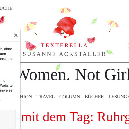
UCHE
×
TEXTERELLA
en, ohne
SUSANNE ACKSTALLER
euen
nst jetzt
or Women. Not Girl
ehmen.
 Website
Hinweise
TY & FASHION
TRAVEL
COLUMN
BÜCHER
LESUNG
f
räge mit dem Tag: Ruhrg