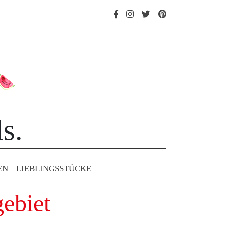
s.
EN
LIEBLINGS­STÜCKE
ebiet