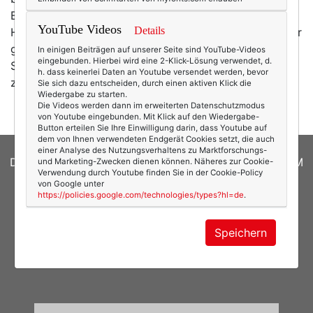
Berlinessa übrigens gerade nach dem richtigen
YouTube Videos
Details
Hochzeitsschuhwerk sucht. Voilà: Ein Traum, gell?! Hier
gibt es sie auch in rot. Problem: Ich muss noch bis
In einigen Beiträgen auf unserer Seite sind YouTube-Videos
eingebunden. Hierbei wird eine 2-Klick-Lösung verwendet, d.
Sommer 2015 sparen. (Ob man sie mir bis dahin wohl
h. dass keinerlei Daten an Youtube versendet werden, bevor
zurücklegt?)
Sie sich dazu entscheiden, durch einen aktiven Klick die
Wiedergabe zu starten.
Die Videos werden dann im erweiterten Datenschutzmodus
von Youtube eingebunden. Mit Klick auf den Wiedergabe-
Button erteilen Sie Ihre Einwilligung darin, dass Youtube auf
dem von Ihnen verwendeten Endgerät Cookies setzt, die auch
einer Analyse des Nutzungsverhaltens zu Marktforschungs-
DATENSCHUTZERKLÄRUNG
|
COOKIES
|
IMPRESSUM
und Marketing-Zwecken dienen können. Näheres zur Cookie-
Verwendung durch Youtube finden Sie in der Cookie-Policy
von Google unter
© 2026
texterella.de
| Susanne Ackstaller
https://policies.google.com/technologies/types?hl=de
.
Site by
blogwork.de
und
Sibylle Zimmermann, hz-
Speichern
konzept.de