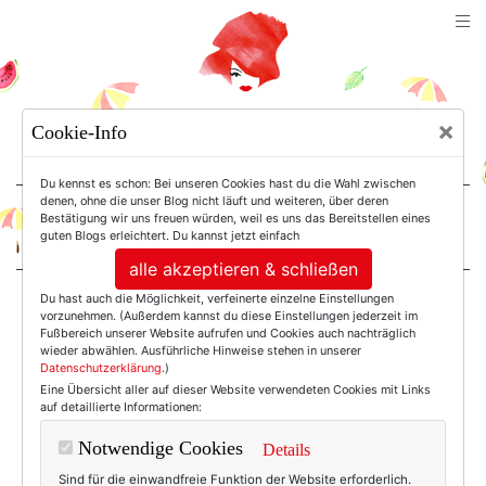
TEXTERELLA
×
Cookie-Info
SUSANNE ACKSTALLER
Du kennst es schon: Bei unseren Cookies hast du die Wahl zwischen
denen, ohne die unser Blog nicht läuft und weiteren, über deren
Bestätigung wir uns freuen würden, weil es uns das Bereitstellen eines
For Women. Not Girls.
guten Blogs erleichtert. Du kannst jetzt einfach
alle akzeptieren & schließen
Du hast auch die Möglichkeit, verfeinerte einzelne Einstellungen
Einträge mit dem
vorzunehmen. (Außerdem kannst du diese Einstellungen jederzeit im
Fußbereich unserer Website aufrufen und Cookies auch nachträglich
wieder abwählen. Ausführliche Hinweise stehen in unserer
Datenschutzerklärung
.)
Tag: Rose Vertigo
Eine Übersicht aller auf dieser Website verwendeten Cookies mit Links
auf detaillierte Informationen:
Hobo
Notwendige Cookies
Details
Sind für die einwandfreie Funktion der Website erforderlich.