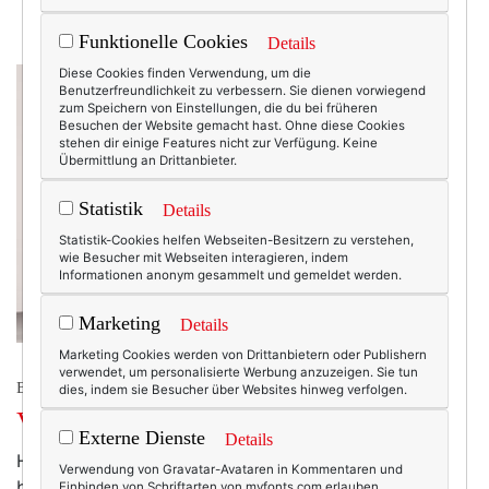
Funktionelle Cookies
Details
Diese Cookies finden Verwendung, um die
Benutzerfreundlichkeit zu verbessern. Sie dienen vorwiegend
zum Speichern von Einstellungen, die du bei früheren
Besuchen der Website gemacht hast. Ohne diese Cookies
stehen dir einige Features nicht zur Verfügung. Keine
Übermittlung an Drittanbieter.
Statistik
Details
Statistik-Cookies helfen Webseiten-Besitzern zu verstehen,
wie Besucher mit Webseiten interagieren, indem
Informationen anonym gesammelt und gemeldet werden.
Marketing
Details
Marketing Cookies werden von Drittanbietern oder Publishern
verwendet, um personalisierte Werbung anzuzeigen. Sie tun
BEAUTY & FASHION
dies, indem sie Besucher über Websites hinweg verfolgen.
Valentino mal wieder.
Externe Dienste
Details
Hurra, ich habe meine Sommertasche gefunden! Hier,
Verwendung von Gravatar-Avataren in Kommentaren und
bei BergdorfGoodman, wo unsere heiratswillige
Einbinden von Schriftarten von myfonts.com erlauben