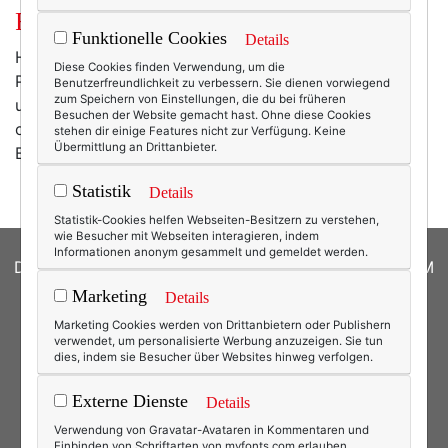
Fashionista war gestern.
Funktionelle Cookies
Details
Heute (in den bösen Krisenzeiten der Wartelisten für
Diese Cookies finden Verwendung, um die
Prada-Blusen) bloggt man als Recessionista. Wer von
Benutzerfreundlichkeit zu verbessern. Sie dienen vorwiegend
zum Speichern von Einstellungen, die du bei früheren
uns spart schließlich nicht lieber mit einer Chloé-Bluse
Besuchen der Website gemacht hast. Ohne diese Cookies
oder einem Missoni-Top als bei der Butter auf dem
stehen dir einige Features nicht zur Verfügung. Keine
Übermittlung an Drittanbieter.
Brot, hm?
Statistik
Details
Statistik-Cookies helfen Webseiten-Besitzern zu verstehen,
wie Besucher mit Webseiten interagieren, indem
Informationen anonym gesammelt und gemeldet werden.
DATENSCHUTZERKLÄRUNG
|
COOKIES
|
IMPRESSUM
Marketing
Details
© 2026
texterella.de
| Susanne Ackstaller
Marketing Cookies werden von Drittanbietern oder Publishern
verwendet, um personalisierte Werbung anzuzeigen. Sie tun
Site by
blogwork.de
und
Sibylle Zimmermann, hz-
dies, indem sie Besucher über Websites hinweg verfolgen.
konzept.de
Externe Dienste
Details
Verwendung von Gravatar-Avataren in Kommentaren und
Einbinden von Schriftarten von myfonts.com erlauben