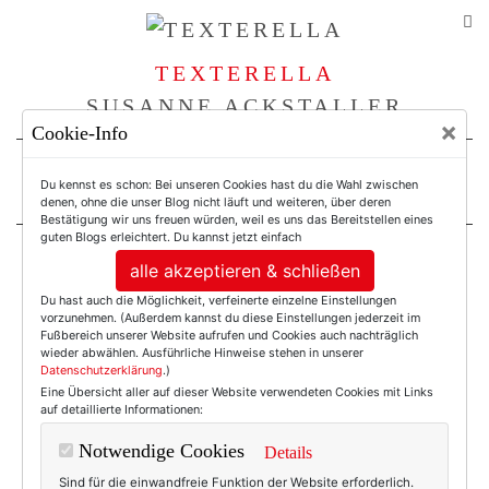
TEXTERELLA
SUSANNE ACKSTALLER
×
Cookie-Info
For Women. Not Girls.
Du kennst es schon: Bei unseren Cookies hast du die Wahl zwischen
denen, ohne die unser Blog nicht läuft und weiteren, über deren
Bestätigung wir uns freuen würden, weil es uns das Bereitstellen eines
guten Blogs erleichtert. Du kannst jetzt einfach
alle akzeptieren & schließen
Einträge mit dem
Du hast auch die Möglichkeit, verfeinerte einzelne Einstellungen
vorzunehmen. (Außerdem kannst du diese Einstellungen jederzeit im
Tag: Recessionista
Fußbereich unserer Website aufrufen und Cookies auch nachträglich
wieder abwählen. Ausführliche Hinweise stehen in unserer
Datenschutzerklärung
.)
Eine Übersicht aller auf dieser Website verwendeten Cookies mit Links
auf detaillierte Informationen:
Notwendige Cookies
Details
Sind für die einwandfreie Funktion der Website erforderlich.