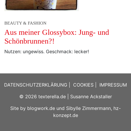
BEAUTY & FASHION
Aus meiner Glossybox: Jung- und
Schönbrunnen?!
Nutzen: ungewiss. Geschmack: lecker!
DATENSCHUTZERKLÄRUNG
|
COOKIES
|
IMPRESSUM
© 2026
texterella.de
| Susanne Ackstaller
Site by
blogwork.de
und
Sibylle Zimmermann, hz-
konzept.de