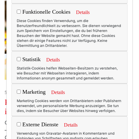
Funktionelle Cookies
Details
Diese Cookies finden Verwendung, um die
Benutzerfreundlichkeit zu verbessern. Sie dienen vorwiegend
zum Speichern von Einstellungen, die du bei früheren
Besuchen der Website gemacht hast. Ohne diese Cookies
stehen dir einige Features nicht zur Verfügung. Keine
Übermittlung an Drittanbieter.
Statistik
Details
Statistik-Cookies helfen Webseiten-Besitzern zu verstehen,
wie Besucher mit Webseiten interagieren, indem
Informationen anonym gesammelt und gemeldet werden.
Marketing
Details
50+ LIFESTYLE
Perlen tauchen bei NIVEA: Crashkurs
Marketing Cookies werden von Drittanbietern oder Publishern
verwendet, um personalisierte Werbung anzuzeigen. Sie tun
in Ausstrahlung!
dies, indem sie Besucher über Websites hinweg verfolgen.
Glatte, ebenmäßige Haut, glänzendes Haar, gute Figur
Externe Dienste
Details
– mal ehrlich: Wer von uns wünscht sich das nicht!
Verwendung von Gravatar-Avataren in Kommentaren und
Gutes Aussehen ist in unserer Gesellschaft schon
Einbinden von Schriftarten von myfonts.com erlauben