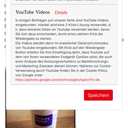
längst zu einer Art Statussymbol geworden. Zu einem
YouTube Videos
ständig präsenten Maßstab, den wir an uns selbst und
Details
an andere anlegen. Natürlich wissen wir, dass
In einigen Beiträgen auf unserer Seite sind YouTube-Videos
eingebunden. Hierbei wird eine 2-Klick-Lösung verwendet, d.
Schönheit nicht alles ist, bei weitem nicht. Und
h. dass keinerlei Daten an Youtube versendet werden, bevor
dennoch streben wir ständig danach, die einen mehr,
Sie sich dazu entscheiden, durch einen aktiven Klick die
Wiedergabe zu starten.
die anderen weniger. Dass sich jemand ganz davon frei
Die Videos werden dann im erweiterten Datenschutzmodus
machen kann – ich glaube…
mehr
von Youtube eingebunden. Mit Klick auf den Wiedergabe-
Button erteilen Sie Ihre Einwilligung darin, dass Youtube auf
dem von Ihnen verwendeten Endgerät Cookies setzt, die auch
einer Analyse des Nutzungsverhaltens zu Marktforschungs-
und Marketing-Zwecken dienen können. Näheres zur Cookie-
Verwendung durch Youtube finden Sie in der Cookie-Policy
von Google unter
https://policies.google.com/technologies/types?hl=de
.
Speichern