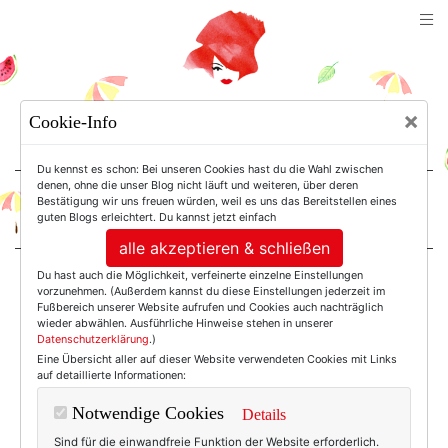
TEXTERELLA
×
Cookie-Info
SUSANNE ACKSTALLER
Du kennst es schon: Bei unseren Cookies hast du die Wahl zwischen
denen, ohne die unser Blog nicht läuft und weiteren, über deren
Bestätigung wir uns freuen würden, weil es uns das Bereitstellen eines
For Women. Not Girls.
guten Blogs erleichtert. Du kannst jetzt einfach
alle akzeptieren & schließen
Du hast auch die Möglichkeit, verfeinerte einzelne Einstellungen
Einträge mit dem
vorzunehmen. (Außerdem kannst du diese Einstellungen jederzeit im
Fußbereich unserer Website aufrufen und Cookies auch nachträglich
wieder abwählen. Ausführliche Hinweise stehen in unserer
Datenschutzerklärung
.)
Tag: Q10
Eine Übersicht aller auf dieser Website verwendeten Cookies mit Links
auf detaillierte Informationen:
Notwendige Cookies
Details
Sind für die einwandfreie Funktion der Website erforderlich.