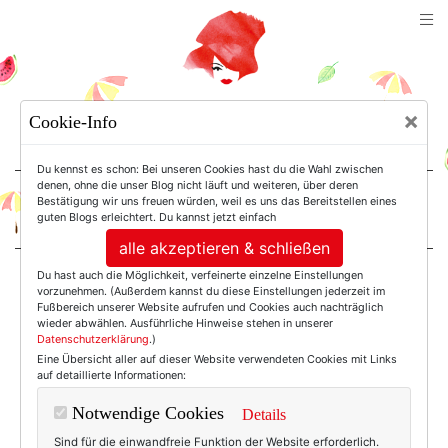
TEXTERELLA
×
Cookie-Info
SUSANNE ACKSTALLER
Du kennst es schon: Bei unseren Cookies hast du die Wahl zwischen
denen, ohne die unser Blog nicht läuft und weiteren, über deren
Bestätigung wir uns freuen würden, weil es uns das Bereitstellen eines
For Women. Not Girls.
guten Blogs erleichtert. Du kannst jetzt einfach
alle akzeptieren & schließen
Du hast auch die Möglichkeit, verfeinerte einzelne Einstellungen
Einträge mit dem
vorzunehmen. (Außerdem kannst du diese Einstellungen jederzeit im
Fußbereich unserer Website aufrufen und Cookies auch nachträglich
wieder abwählen. Ausführliche Hinweise stehen in unserer
Datenschutzerklärung
.)
Tag: Pegaso
Eine Übersicht aller auf dieser Website verwendeten Cookies mit Links
auf detaillierte Informationen:
Notwendige Cookies
Details
Sind für die einwandfreie Funktion der Website erforderlich.