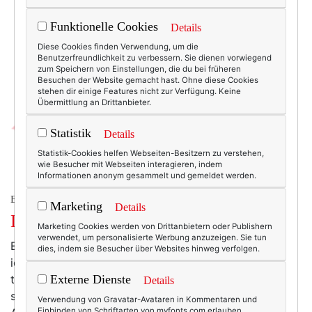
Funktionelle Cookies
Details
Diese Cookies finden Verwendung, um die
Benutzerfreundlichkeit zu verbessern. Sie dienen vorwiegend
zum Speichern von Einstellungen, die du bei früheren
Besuchen der Website gemacht hast. Ohne diese Cookies
stehen dir einige Features nicht zur Verfügung. Keine
Übermittlung an Drittanbieter.
Statistik
Details
Statistik-Cookies helfen Webseiten-Besitzern zu verstehen,
wie Besucher mit Webseiten interagieren, indem
Informationen anonym gesammelt und gemeldet werden.
BEAUTY & FASHION
Marketing
Details
Dufttesteuse. (Sponsored.)
Marketing Cookies werden von Drittanbietern oder Publishern
verwendet, um personalisierte Werbung anzuzeigen. Sie tun
Essenza Nobile hat mich vor einiger Zeit gefragt, ob
dies, indem sie Besucher über Websites hinweg verfolgen.
ich Lust hätte, Parfums zu testen und hier bei
texterella zu "besprechen". Natürlich fühlte ich mich
Externe Dienste
Details
sofort grässlich gebauchpinselt und bekam glänzende
Verwendung von Gravatar-Avataren in Kommentaren und
Einbinden von Schriftarten von myfonts.com erlauben