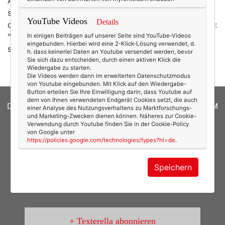
Augen, besonders, weil man mir zusicherte, ich dürfe
schreiben, was ich wolle. (Nun, das hätte ich wohl
YouTube Videos
Details
ohnehin getan.) Also kamen dann die ersten drei Düfte:
"Gold" von La Prairie war dabei, "Pegaso" von ETRO
In einigen Beiträgen auf unserer Seite sind YouTube-Videos
eingebunden. Hierbei wird eine 2-Klick-Lösung verwendet, d.
sowie "
h. dass keinerlei Daten an Youtube versendet werden, bevor
Sie sich dazu entscheiden, durch einen aktiven Klick die
Wiedergabe zu starten.
Die Videos werden dann im erweiterten Datenschutzmodus
von Youtube eingebunden. Mit Klick auf den Wiedergabe-
Button erteilen Sie Ihre Einwilligung darin, dass Youtube auf
dem von Ihnen verwendeten Endgerät Cookies setzt, die auch
DATENSCHUTZERKLÄRUNG
|
COOKIES
|
IMPRESSUM
einer Analyse des Nutzungsverhaltens zu Marktforschungs-
und Marketing-Zwecken dienen können. Näheres zur Cookie-
Verwendung durch Youtube finden Sie in der Cookie-Policy
© 2026
texterella.de
| Susanne Ackstaller
von Google unter
https://policies.google.com/technologies/types?hl=de
.
Site by
blogwork.de
und
Sibylle Zimmermann, hz-
konzept.de
Speichern
Texterella abonnieren