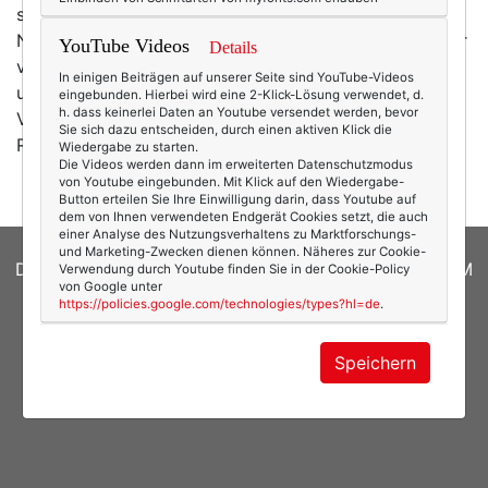
sich wohl verwahrt bei meinen Eltern. Immer an
Neujahr denke ich an meinen Großvater und daran, mir
YouTube Videos
Details
vielleicht doch einen neuen Plattenspieler zu kaufen,
In einigen Beiträgen auf unserer Seite sind YouTube-Videos
um seine in Vinyl gepressten Schätze zu hören.
eingebunden. Hierbei wird eine 2-Klick-Lösung verwendet, d.
h. dass keinerlei Daten an Youtube versendet werden, bevor
Vielleicht mache ich das ja 2022, wer weiß … Sein
Sie sich dazu entscheiden, durch einen aktiven Klick die
Ritual des Neujahrskonzertes habe ich…
mehr
Wiedergabe zu starten.
Die Videos werden dann im erweiterten Datenschutzmodus
von Youtube eingebunden. Mit Klick auf den Wiedergabe-
Button erteilen Sie Ihre Einwilligung darin, dass Youtube auf
dem von Ihnen verwendeten Endgerät Cookies setzt, die auch
einer Analyse des Nutzungsverhaltens zu Marktforschungs-
und Marketing-Zwecken dienen können. Näheres zur Cookie-
DATENSCHUTZERKLÄRUNG
|
COOKIES
|
IMPRESSUM
Verwendung durch Youtube finden Sie in der Cookie-Policy
von Google unter
https://policies.google.com/technologies/types?hl=de
.
© 2026
texterella.de
| Susanne Ackstaller
Site by
blogwork.de
und
Sibylle Zimmermann, hz-
Speichern
konzept.de