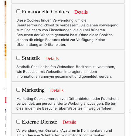
Funktionelle Cookies
Details
Diese Cookies finden Verwendung, um die
Benutzerfreundlichkeit zu verbessern. Sie dienen vorwiegend
zum Speichern von Einstellungen, die du bei früheren
Besuchen der Website gemacht hast. Ohne diese Cookies
stehen dir einige Features nicht zur Verfügung. Keine
Übermittlung an Drittanbieter.
Statistik
Details
Statistik-Cookies helfen Webseiten-Besitzern zu verstehen,
wie Besucher mit Webseiten interagieren, indem
Informationen anonym gesammelt und gemeldet werden.
Marketing
Details
TEXTERELLA PERSÖNLICH.
Das große Texterella-Wunschkonzert!
Marketing Cookies werden von Drittanbietern oder Publishern
verwendet, um personalisierte Werbung anzuzeigen. Sie tun
dies, indem sie Besucher über Websites hinweg verfolgen.
Mein Opa liebte es, mit dem Neujahrskonzert aus Wien
ins Jahr zu starten! Überhaupt war er ein großer
Externe Dienste
Details
Liebhaber von klassischer Musik, einen Teil seiner
Verwendung von Gravatar-Avataren in Kommentaren und
Plattensammlung habe ich geerbt, der andere befindet
Einbinden von Schriftarten von myfonts.com erlauben