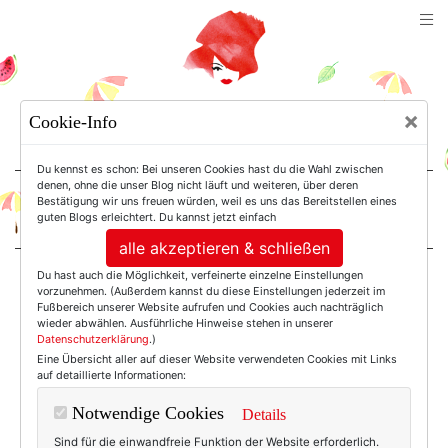
TEXTERELLA
×
Cookie-Info
SUSANNE ACKSTALLER
Du kennst es schon: Bei unseren Cookies hast du die Wahl zwischen
denen, ohne die unser Blog nicht läuft und weiteren, über deren
Bestätigung wir uns freuen würden, weil es uns das Bereitstellen eines
For Women. Not Girls.
guten Blogs erleichtert. Du kannst jetzt einfach
alle akzeptieren & schließen
Du hast auch die Möglichkeit, verfeinerte einzelne Einstellungen
Einträge mit dem
vorzunehmen. (Außerdem kannst du diese Einstellungen jederzeit im
Fußbereich unserer Website aufrufen und Cookies auch nachträglich
wieder abwählen. Ausführliche Hinweise stehen in unserer
Datenschutzerklärung
.)
Tag: Neujahr
Eine Übersicht aller auf dieser Website verwendeten Cookies mit Links
auf detaillierte Informationen:
Notwendige Cookies
Details
Sind für die einwandfreie Funktion der Website erforderlich.