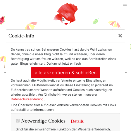
TEXTERELLA
×
Cookie-Info
SUSANNE ACKSTALLER
Du kennst es schon: Bei unseren Cookies hast du die Wahl zwischen
denen, ohne die unser Blog nicht läuft und weiteren, über deren
Bestätigung wir uns freuen würden, weil es uns das Bereitstellen eines
For Women. Not Girls.
guten Blogs erleichtert. Du kannst jetzt einfach
alle akzeptieren & schließen
Du hast auch die Möglichkeit, verfeinerte einzelne Einstellungen
Einträge mit dem
vorzunehmen. (Außerdem kannst du diese Einstellungen jederzeit im
Fußbereich unserer Website aufrufen und Cookies auch nachträglich
wieder abwählen. Ausführliche Hinweise stehen in unserer
Datenschutzerklärung
.)
Tag: Naturmode
Eine Übersicht aller auf dieser Website verwendeten Cookies mit Links
auf detaillierte Informationen:
Notwendige Cookies
Details
Sind für die einwandfreie Funktion der Website erforderlich.