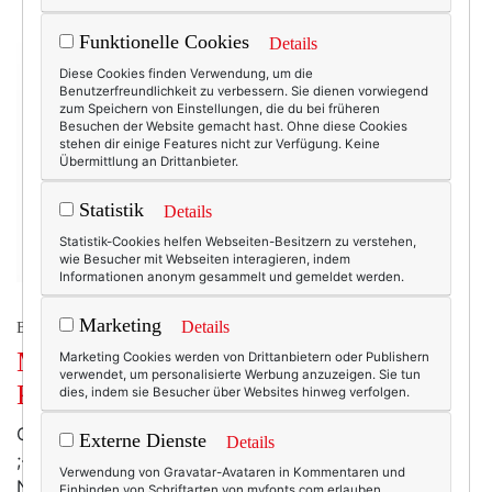
Funktionelle Cookies
Details
Diese Cookies finden Verwendung, um die
Benutzerfreundlichkeit zu verbessern. Sie dienen vorwiegend
zum Speichern von Einstellungen, die du bei früheren
Besuchen der Website gemacht hast. Ohne diese Cookies
stehen dir einige Features nicht zur Verfügung. Keine
Übermittlung an Drittanbieter.
Statistik
Details
Statistik-Cookies helfen Webseiten-Besitzern zu verstehen,
wie Besucher mit Webseiten interagieren, indem
Informationen anonym gesammelt und gemeldet werden.
Marketing
Details
BEAUTY & FASHION
Mode am Mittwoch: apropos
Marketing Cookies werden von Drittanbietern oder Publishern
verwendet, um personalisierte Werbung anzuzeigen. Sie tun
Kaschmir.
dies, indem sie Besucher über Websites hinweg verfolgen.
Oder: Was schert mich mein Geschwätz von gestern!
Externe Dienste
Details
;-)
Kaschmirpulli in drei Farben. Von hessnatur*.
Verwendung von Gravatar-Avataren in Kommentaren und
Natürlich brauchen wir ihn nicht. Diesen Kaschmirpulli,
Einbinden von Schriftarten von myfonts.com erlauben