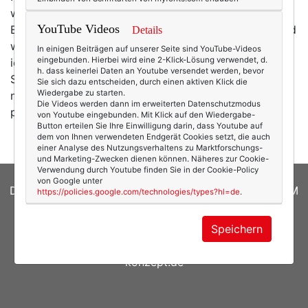
weder in blau noch in grau noch in hellem, meliertem
YouTube Videos
Braun. Aber guck mal, wie kuschelig der aussieht – und
Details
wie sexy. Vielleicht brauchen wir ihn also doch? Also:
In einigen Beiträgen auf unserer Seite sind YouTube-Videos
eingebunden. Hierbei wird eine 2-Klick-Lösung verwendet, d.
ich. ;-) Zumindest ist der Pulli einer von der guten
h. dass keinerlei Daten an Youtube versendet werden, bevor
Sorte. Nämlich von hessnatur*. Was die Entscheidung
Sie sich dazu entscheiden, durch einen aktiven Klick die
Wiedergabe zu starten.
nicht unbedingt leichter macht. Aber wenigstens
Die Videos werden dann im erweiterten Datenschutzmodus
politisch korrekt.…
mehr
von Youtube eingebunden. Mit Klick auf den Wiedergabe-
Button erteilen Sie Ihre Einwilligung darin, dass Youtube auf
dem von Ihnen verwendeten Endgerät Cookies setzt, die auch
einer Analyse des Nutzungsverhaltens zu Marktforschungs-
und Marketing-Zwecken dienen können. Näheres zur Cookie-
Verwendung durch Youtube finden Sie in der Cookie-Policy
von Google unter
DATENSCHUTZERKLÄRUNG
|
COOKIES
|
IMPRESSUM
https://policies.google.com/technologies/types?hl=de
.
© 2026
texterella.de
| Susanne Ackstaller
Speichern
Site by
blogwork.de
und
Sibylle Zimmermann, hz-
konzept.de