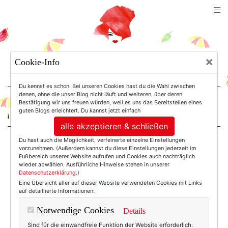
TEXTERELLA
×
Cookie-Info
SUSANNE ACKSTALLER
Du kennst es schon: Bei unseren Cookies hast du die Wahl zwischen
denen, ohne die unser Blog nicht läuft und weiteren, über deren
Bestätigung wir uns freuen würden, weil es uns das Bereitstellen eines
For Women. Not Girls.
guten Blogs erleichtert. Du kannst jetzt einfach
alle akzeptieren & schließen
Du hast auch die Möglichkeit, verfeinerte einzelne Einstellungen
Einträge mit dem
vorzunehmen. (Außerdem kannst du diese Einstellungen jederzeit im
Fußbereich unserer Website aufrufen und Cookies auch nachträglich
wieder abwählen. Ausführliche Hinweise stehen in unserer
Datenschutzerklärung
.)
Tag: Modcloth
Eine Übersicht aller auf dieser Website verwendeten Cookies mit Links
auf detaillierte Informationen:
Notwendige Cookies
Details
Sind für die einwandfreie Funktion der Website erforderlich.