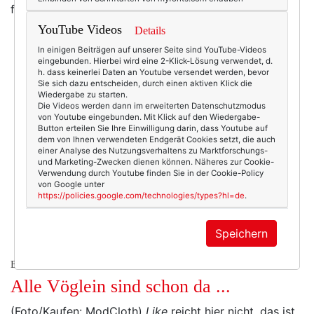
feminin! Very Fifties, würde ich mal sagen ...
YouTube Videos
Details
In einigen Beiträgen auf unserer Seite sind YouTube-Videos
eingebunden. Hierbei wird eine 2-Klick-Lösung verwendet, d.
h. dass keinerlei Daten an Youtube versendet werden, bevor
Sie sich dazu entscheiden, durch einen aktiven Klick die
Wiedergabe zu starten.
Die Videos werden dann im erweiterten Datenschutzmodus
von Youtube eingebunden. Mit Klick auf den Wiedergabe-
Button erteilen Sie Ihre Einwilligung darin, dass Youtube auf
dem von Ihnen verwendeten Endgerät Cookies setzt, die auch
einer Analyse des Nutzungsverhaltens zu Marktforschungs-
und Marketing-Zwecken dienen können. Näheres zur Cookie-
Verwendung durch Youtube finden Sie in der Cookie-Policy
von Google unter
https://policies.google.com/technologies/types?hl=de
.
Speichern
BEAUTY & FASHION
Alle Vöglein sind schon da ...
(Foto/Kaufen: ModCloth)
Like
reicht hier nicht, das ist