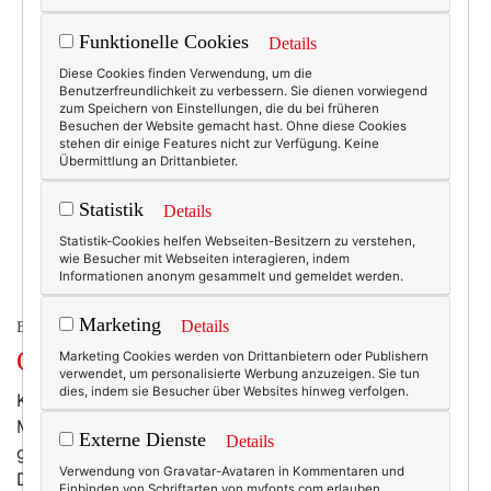
Funktionelle Cookies
Details
Diese Cookies finden Verwendung, um die
Benutzerfreundlichkeit zu verbessern. Sie dienen vorwiegend
zum Speichern von Einstellungen, die du bei früheren
Besuchen der Website gemacht hast. Ohne diese Cookies
stehen dir einige Features nicht zur Verfügung. Keine
Übermittlung an Drittanbieter.
Statistik
Details
Statistik-Cookies helfen Webseiten-Besitzern zu verstehen,
wie Besucher mit Webseiten interagieren, indem
Informationen anonym gesammelt und gemeldet werden.
Marketing
Details
BEAUTY & FASHION
Out of Stock! :-(
Marketing Cookies werden von Drittanbietern oder Publishern
verwendet, um personalisierte Werbung anzuzeigen. Sie tun
dies, indem sie Besucher über Websites hinweg verfolgen.
Kein Wunder! Aber ein Jammer! Gefunden hier bei
ModCloth, wo es mit der gefälligen Retro-Mode im
Externe Dienste
Details
großen, aber auch im kleinen Stil munter weitergeht!
Verwendung von Gravatar-Avataren in Kommentaren und
Die Kleider sind nicht selten ein Traum, vor allem sehr
Einbinden von Schriftarten von myfonts.com erlauben