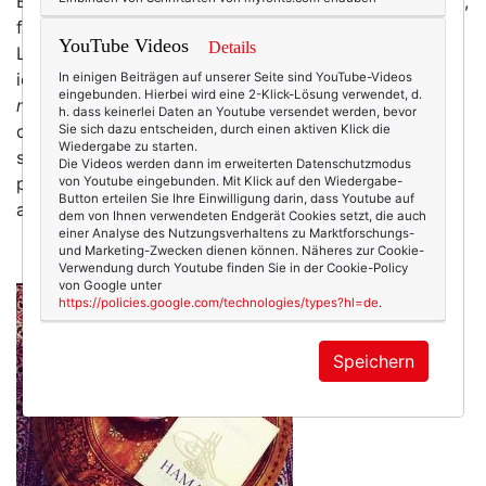
Erschöpfung geschrieben. Über das Gefühl ausgelaugt,
fast ein wenig ausgebrannt zu sein – von den To-do-
YouTube Videos
Details
Listen im Kopf, mit denen ich niemals fertig werde. Ja,
ich glaube, mit am meisten erschöpft mich, dass ich
In einigen Beiträgen auf unserer Seite sind YouTube-Videos
eingebunden. Hierbei wird eine 2-Klick-Lösung verwendet, d.
nie
fertig werde.
Immer
ist noch was. Natürlich geht
h. dass keinerlei Daten an Youtube versendet werden, bevor
das nicht nur mir so. Unsere Zeit
ist
busy. Wir sind
Sie sich dazu entscheiden, durch einen aktiven Klick die
Wiedergabe zu starten.
ständig auf Sendung, ständig auf Empfang. Immer
Die Videos werden dann im erweiterten Datenschutzmodus
präsent. Das macht einerseits Spaß, klar, aber es ist
von Youtube eingebunden. Mit Klick auf den Wiedergabe-
Button erteilen Sie Ihre Einwilligung darin, dass Youtube auf
auch…
mehr
dem von Ihnen verwendeten Endgerät Cookies setzt, die auch
einer Analyse des Nutzungsverhaltens zu Marktforschungs-
und Marketing-Zwecken dienen können. Näheres zur Cookie-
Verwendung durch Youtube finden Sie in der Cookie-Policy
von Google unter
https://policies.google.com/technologies/types?hl=de
.
Speichern