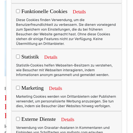
Funktionelle Cookies
Details
Diese Cookies finden Verwendung, um die
Benutzerfreundlichkeit zu verbessern. Sie dienen vorwiegend
zum Speichern von Einstellungen, die du bei früheren
Besuchen der Website gemacht hast. Ohne diese Cookies
stehen dir einige Features nicht zur Verfügung. Keine
Übermittlung an Drittanbieter.
Statistik
Details
Statistik-Cookies helfen Webseiten-Besitzern zu verstehen,
wie Besucher mit Webseiten interagieren, indem
Informationen anonym gesammelt und gemeldet werden.
Marketing
Details
BEAUTY & FASHION
Entspannen leicht gemacht!
Marketing Cookies werden von Drittanbietern oder Publishern
verwendet, um personalisierte Werbung anzuzeigen. Sie tun
Beruhigende Hautmassage im Eucerin
dies, indem sie Besucher über Websites hinweg verfolgen.
HautInstitut.
Externe Dienste
Details
Ich habe in letzter Zeit ein paar Mal über das Thema
Verwendung von Gravatar-Avataren in Kommentaren und
Einbinden von Schriftarten von myfonts.com erlauben