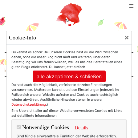
TEXTERELLA
×
Cookie-Info
SUSANNE ACKSTALLER
Du kennst es schon: Bei unseren Cookies hast du die Wahl zwischen
denen, ohne die unser Blog nicht läuft und weiteren, über deren
Bestätigung wir uns freuen würden, weil es uns das Bereitstellen eines
For Women. Not Girls.
guten Blogs erleichtert. Du kannst jetzt einfach
alle akzeptieren & schließen
Du hast auch die Möglichkeit, verfeinerte einzelne Einstellungen
Einträge mit dem
vorzunehmen. (Außerdem kannst du diese Einstellungen jederzeit im
Fußbereich unserer Website aufrufen und Cookies auch nachträglich
wieder abwählen. Ausführliche Hinweise stehen in unserer
Datenschutzerklärung
.)
Tag: Massage
Eine Übersicht aller auf dieser Website verwendeten Cookies mit Links
auf detaillierte Informationen:
Notwendige Cookies
Details
Sind für die einwandfreie Funktion der Website erforderlich.