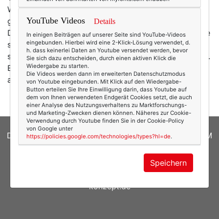
Wochen durchgehalten hätte. Manchmal ist es sogar
YouTube Videos
ganz beim Vorsatz geblieben. Liegt es an meiner
Details
Disziplin? Oder liegt es daran, dass ich mir immer Ziele
In einigen Beiträgen auf unserer Seite sind YouTube-Videos
eingebunden. Hierbei wird eine 2-Klick-Lösung verwendet, d.
stecke, die von vorn herein zum Scheitern verurteilt
h. dass keinerlei Daten an Youtube versendet werden, bevor
sind? Ich weiß es nicht. Vermutlich ein Mix aus beidem.
Sie sich dazu entscheiden, durch einen aktiven Klick die
Wiedergabe zu starten.
Ein bisschen Neuanfang und Erneuerung gibt es aber
Die Videos werden dann im erweiterten Datenschutzmodus
auch bei mir. Sprich:…
mehr
von Youtube eingebunden. Mit Klick auf den Wiedergabe-
Button erteilen Sie Ihre Einwilligung darin, dass Youtube auf
dem von Ihnen verwendeten Endgerät Cookies setzt, die auch
einer Analyse des Nutzungsverhaltens zu Marktforschungs-
und Marketing-Zwecken dienen können. Näheres zur Cookie-
Verwendung durch Youtube finden Sie in der Cookie-Policy
von Google unter
DATENSCHUTZERKLÄRUNG
|
COOKIES
|
IMPRESSUM
https://policies.google.com/technologies/types?hl=de
.
© 2026
texterella.de
| Susanne Ackstaller
Speichern
Site by
blogwork.de
und
Sibylle Zimmermann, hz-
konzept.de