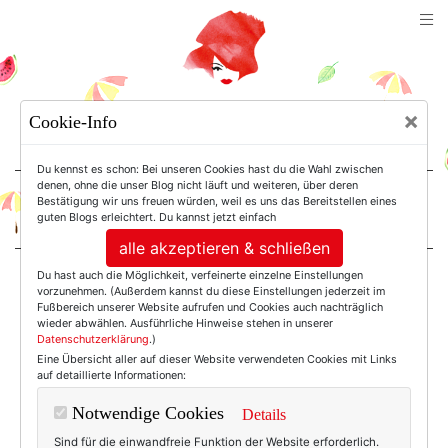
TEXTERELLA
×
Cookie-Info
SUSANNE ACKSTALLER
Du kennst es schon: Bei unseren Cookies hast du die Wahl zwischen
denen, ohne die unser Blog nicht läuft und weiteren, über deren
Bestätigung wir uns freuen würden, weil es uns das Bereitstellen eines
For Women. Not Girls.
guten Blogs erleichtert. Du kannst jetzt einfach
alle akzeptieren & schließen
Du hast auch die Möglichkeit, verfeinerte einzelne Einstellungen
Einträge mit dem
vorzunehmen. (Außerdem kannst du diese Einstellungen jederzeit im
Fußbereich unserer Website aufrufen und Cookies auch nachträglich
wieder abwählen. Ausführliche Hinweise stehen in unserer
Datenschutzerklärung
.)
Tag: M.asam
Eine Übersicht aller auf dieser Website verwendeten Cookies mit Links
auf detaillierte Informationen:
Notwendige Cookies
Details
Sind für die einwandfreie Funktion der Website erforderlich.