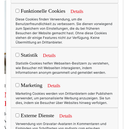
Funktionelle Cookies
Details
Diese Cookies finden Verwendung, um die
Benutzerfreundlichkeit zu verbessern. Sie dienen vorwiegend
zum Speichern von Einstellungen, die du bei früheren
Besuchen der Website gemacht hast. Ohne diese Cookies
stehen dir einige Features nicht zur Verfügung. Keine
Übermittlung an Drittanbieter.
Statistik
Details
Statistik-Cookies helfen Webseiten-Besitzern zu verstehen,
wie Besucher mit Webseiten interagieren, indem
Informationen anonym gesammelt und gemeldet werden.
Marketing
Details
BEAUTY-TALK.
Neues Jahr, neues Glück – und neue
Marketing Cookies werden von Drittanbietern oder Publishern
verwendet, um personalisierte Werbung anzuzeigen. Sie tun
Haut!
dies, indem sie Besucher über Websites hinweg verfolgen.
Ich habe mir in diesem Jahr ganz bewusst nichts
Externe Dienste
Details
vorgenommen – denn es gibt wohl keinen „guten
Verwendung von Gravatar-Avataren in Kommentaren und
Vorsatz“, den ich tatsächlich jemals länger als zwei
Einbinden von Schriftarten von myfonts.com erlauben