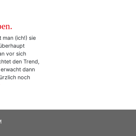
ben.
 man (ich!) sie
 überhaupt
n vor sich
achtet den Trend,
h erwacht dann
ürzlich noch
r
M