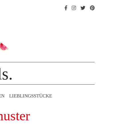
s.
EN
LIEBLINGS­STÜCKE
muster