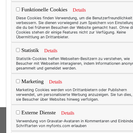
Funktionelle Cookies
Details
TEXT
Diese Cookies finden Verwendung, um die Benutzerfreundlichkeit
verbessern. Sie dienen vorwiegend zum Speichern von Einstellun
Von
die du bei früheren Besuchen der Website gemacht hast. Ohne d
Cookies stehen dir einige Features nicht zur Verfügung. Keine
Ach, 
Übermittlung an Drittanbieter.
furch
Statistik
Details
irgen
Statistik-Cookies helfen Webseiten-Besitzern zu verstehen, wie
hinlä
Besucher mit Webseiten interagieren, indem Informationen anon
staun
gesammelt und gemeldet werden.
die B
Marketing
Details
völli
Marketing Cookies werden von Drittanbietern oder Publishern
verwendet, um personalisierte Werbung anzuzeigen. Sie tun dies
sie Besucher über Websites hinweg verfolgen.
Externe Dienste
Details
Verwendung von Gravatar-Avataren in Kommentaren und Einbind
Schriftarten von myfonts.com erlauben