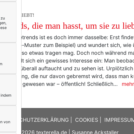
ERELLA LIEBT!
 zu
gen,
 Trends, die man hasst, um sie zu lie
iese
mit Modetrends ist es doch immer dasselbe: Erst findet
tbar (Leo-Muster zum Beispiel) und wundert sich, wie
djemand so etwas tragen mag. Doch noch während ma
stert, stellt sich ein gewisses Interesse ein: Man beob
ym
t, wo er überall auftaucht und zu sehen ist. Urplötzlic
egeisterung, die nur davon gebremst wird, dass man k
g entsetzt gewesen war – öffentlich! Schließlich…
meh
, indem
DATENSCHUTZERKLÄRUNG
|
COOKIES
|
IMPRESSU
en von
© 2026
texterella.de
| Susanne Ackstaller