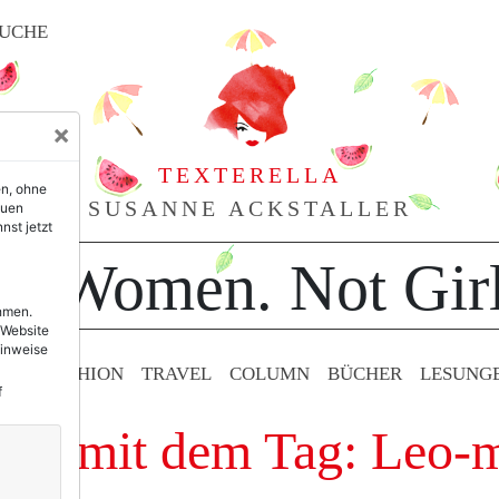
UCHE
×
TEXTERELLA
en, ohne
SUSANNE ACKSTALLER
euen
nst jetzt
or Women. Not Girl
ehmen.
 Website
Hinweise
TY & FASHION
TRAVEL
COLUMN
BÜCHER
LESUNG
f
äge mit dem Tag: Leo-