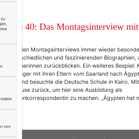
IFESTYLE
 zu
gen,
uen ab 40: Das Montagsinterview mit
iese
k.
ich an den Montagsinterviews immer wieder besonde
die unterschiedlichen und faszinierenden Biographien, 
viewpartnerinnen zurückblicken. Ein weiteres Bespiel:
ym
als Teenager mit ihren Eltern vom Saarland nach Ägypt
e Jahre und besuchte die Deutsche Schule in Kairo. Mit
nach Hause zurück, um hier eine Ausbildung als
sprachenkorrespondentin zu machen. „Ägypten hat m
, indem
…
mehr
en von