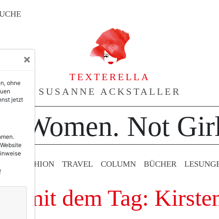
UCHE
×
TEXTERELLA
en, ohne
SUSANNE ACKSTALLER
euen
nst jetzt
or Women. Not Girl
ehmen.
 Website
Hinweise
TY & FASHION
TRAVEL
COLUMN
BÜCHER
LESUNG
f
äge mit dem Tag: Kirste