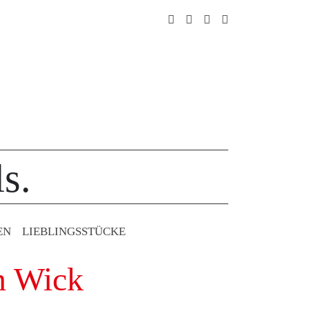
s.
EN
LIEBLINGS­STÜCKE
n Wick