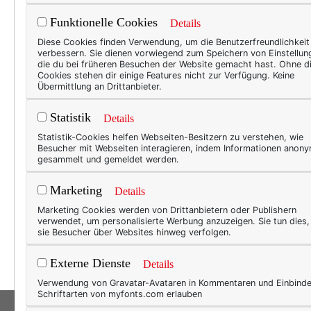
Funktionelle Cookies
Details
50+ L
Diese Cookies finden Verwendung, um die Benutzerfreundlichkeit
verbessern. Sie dienen vorwiegend zum Speichern von Einstellun
Fra
die du bei früheren Besuchen der Website gemacht hast. Ohne d
Cookies stehen dir einige Features nicht zur Verfügung. Keine
Wic
Übermittlung an Drittanbieter.
Was m
Statistik
Details
sind 
Statistik-Cookies helfen Webseiten-Besitzern zu verstehen, wie
Inter
Besucher mit Webseiten interagieren, indem Informationen anon
gesammelt und gemeldet werden.
ging 
einig
Marketing
Details
dann 
Marketing Cookies werden von Drittanbietern oder Publishern
Fremd
verwendet, um personalisierte Werbung anzuzeigen. Sie tun dies
sie Besucher über Websites hinweg verfolgen.
sehr
Externe Dienste
Details
Verwendung von Gravatar-Avataren in Kommentaren und Einbind
Schriftarten von myfonts.com erlauben