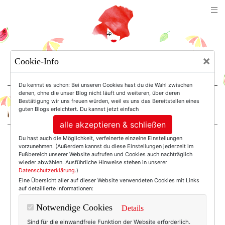
TEXTERELLA
×
Cookie-Info
SUSANNE ACKSTALLER
Du kennst es schon: Bei unseren Cookies hast du die Wahl zwischen
denen, ohne die unser Blog nicht läuft und weiteren, über deren
Bestätigung wir uns freuen würden, weil es uns das Bereitstellen eines
For Women. Not Girls.
guten Blogs erleichtert. Du kannst jetzt einfach
alle akzeptieren & schließen
Du hast auch die Möglichkeit, verfeinerte einzelne Einstellungen
Einträge mit dem
vorzunehmen. (Außerdem kannst du diese Einstellungen jederzeit im
Fußbereich unserer Website aufrufen und Cookies auch nachträglich
wieder abwählen. Ausführliche Hinweise stehen in unserer
Datenschutzerklärung
.)
Tag: Jugoslawien
Eine Übersicht aller auf dieser Website verwendeten Cookies mit Links
auf detaillierte Informationen:
Notwendige Cookies
Details
Sind für die einwandfreie Funktion der Website erforderlich.