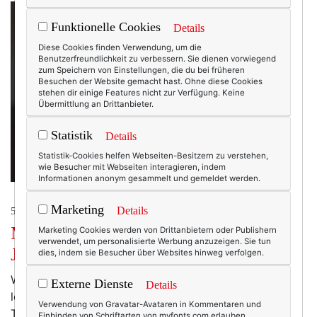
Funktionelle Cookies
Details
Diese Cookies finden Verwendung, um die
Benutzerfreundlichkeit zu verbessern. Sie dienen vorwiegend
zum Speichern von Einstellungen, die du bei früheren
Besuchen der Website gemacht hast. Ohne diese Cookies
stehen dir einige Features nicht zur Verfügung. Keine
Übermittlung an Drittanbieter.
Statistik
Details
Statistik-Cookies helfen Webseiten-Besitzern zu verstehen,
wie Besucher mit Webseiten interagieren, indem
Informationen anonym gesammelt und gemeldet werden.
Marketing
Details
50+ LIFESTYLE
Mode und Kultur: Das sozialistische
Marketing Cookies werden von Drittanbietern oder Publishern
verwendet, um personalisierte Werbung anzuzeigen. Sie tun
Jugoslawien.
dies, indem sie Besucher über Websites hinweg verfolgen.
Wer sich in Deutschland für Mode interessiert, hat ein
Externe Dienste
Details
leichtes Spiel: Die Magazine sind voll von den neusten
Verwendung von Gravatar-Avataren in Kommentaren und
Trends, die Geschäften bieten jede Saison die
Einbinden von Schriftarten von myfonts.com erlauben