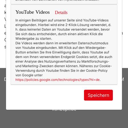
aktuellsten Kollektionen und wem das nicht reicht,
YouTube Videos
kann noch das Internet leer kaufen. Mode – und ihre
Details
Verfügbarkeit! – ist selbstverständlicher Teil unseres
In einigen Beiträgen auf unserer Seite sind YouTube-Videos
eingebunden. Hierbei wird eine 2-Klick-Lösung verwendet, d.
Lebens, dass man sich nur selten fragt, wie das
h. dass keinerlei Daten an Youtube versendet werden, bevor
eigentlich in anderen Ländern ist: Wie Mode in anderen
Sie sich dazu entscheiden, durch einen aktiven Klick die
Wiedergabe zu starten.
Gesellschaften gelebt wird, was für einen Stellenwert
Die Videos werden dann im erweiterten Datenschutzmodus
sie in anderen…
mehr
von Youtube eingebunden. Mit Klick auf den Wiedergabe-
Button erteilen Sie Ihre Einwilligung darin, dass Youtube auf
dem von Ihnen verwendeten Endgerät Cookies setzt, die auch
einer Analyse des Nutzungsverhaltens zu Marktforschungs-
und Marketing-Zwecken dienen können. Näheres zur Cookie-
Verwendung durch Youtube finden Sie in der Cookie-Policy
von Google unter
DATENSCHUTZERKLÄRUNG
|
COOKIES
|
IMPRESSUM
https://policies.google.com/technologies/types?hl=de
.
© 2026
texterella.de
| Susanne Ackstaller
Speichern
Site by
blogwork.de
und
Sibylle Zimmermann, hz-
konzept.de