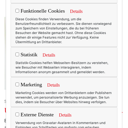
Funktionelle Cookies
Details
Diese Cookies finden Verwendung, um die
Benutzerfreundlichkeit zu verbessern. Sie dienen vorwiegend
zum Speichern von Einstellungen, die du bei früheren
Besuchen der Website gemacht hast. Ohne diese Cookies
stehen dir einige Features nicht zur Verfügung. Keine
Übermittlung an Drittanbieter.
Statistik
Details
Statistik-Cookies helfen Webseiten-Besitzern zu verstehen,
wie Besucher mit Webseiten interagieren, indem
Informationen anonym gesammelt und gemeldet werden.
Marketing
Details
Marketing Cookies werden von Drittanbietern oder Publishern
verwendet, um personalisierte Werbung anzuzeigen. Sie tun
50+ LIFESTYLE
dies, indem sie Besucher über Websites hinweg verfolgen.
Über das Lächeln in schlimmen Zeiten.
Externe Dienste
Details
Es war letzte Woche, ich war erst gegen 8 Uhr
Verwendung von Gravatar-Avataren in Kommentaren und
aufgestanden, drehte das Radio an, während ich mir
Einbinden von Schriftarten von myfonts.com erlauben