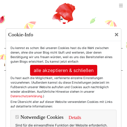
TEXTERELLA
×
Cookie-Info
SUSANNE ACKSTALLER
Du kennst es schon: Bei unseren Cookies hast du die Wahl zwischen
denen, ohne die unser Blog nicht läuft und weiteren, über deren
Bestätigung wir uns freuen würden, weil es uns das Bereitstellen eines
For Women. Not Girls.
guten Blogs erleichtert. Du kannst jetzt einfach
alle akzeptieren & schließen
Du hast auch die Möglichkeit, verfeinerte einzelne Einstellungen
Einträge mit dem
vorzunehmen. (Außerdem kannst du diese Einstellungen jederzeit im
Fußbereich unserer Website aufrufen und Cookies auch nachträglich
wieder abwählen. Ausführliche Hinweise stehen in unserer
Datenschutzerklärung
.)
Tag: In Eigener
Eine Übersicht aller auf dieser Website verwendeten Cookies mit Links
auf detaillierte Informationen:
Sache
Notwendige Cookies
Details
Sind für die einwandfreie Funktion der Website erforderlich.