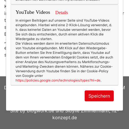
Kaffee kochte. Die Meldungen waren bedrückend wie
YouTube Videos
Details
immer: Flüchtlinge erstickt, ertrunken, angezündet. Der
tägliche Horror. Ich schaltete das Radio wieder aus,
In einigen Beiträgen auf unserer Seite sind YouTube-Videos
eingebunden. Hierbei wird eine 2-Klick-Lösung verwendet, d.
setzte mich an den Schreibtisch, las dieses
h. dass keinerlei Daten an Youtube versendet werden, bevor
Blogposting noch mal Korrektur, drückte auf
Sie sich dazu entscheiden, durch einen aktiven Klick die
Wiedergabe zu starten.
„Veröffentlichen“. Es fühlte sich falsch an. Nicht zum
Die Videos werden dann im erweiterten Datenschutzmodus
ersten Mal fragte ich mich, ob dieses Blog, das ich mit
von Youtube eingebunden. Mit Klick auf den Wiedergabe-
Button erteilen Sie Ihre Einwilligung darin, dass Youtube auf
so viel Herzblut schreibe,…
mehr
dem von Ihnen verwendeten Endgerät Cookies setzt, die auch
einer Analyse des Nutzungsverhaltens zu Marktforschungs-
und Marketing-Zwecken dienen können. Näheres zur Cookie-
Verwendung durch Youtube finden Sie in der Cookie-Policy
von Google unter
https://policies.google.com/technologies/types?hl=de
.
DATENSCHUTZERKLÄRUNG
|
COOKIES
|
IMPRESSUM
Speichern
© 2026
texterella.de
| Susanne Ackstaller
Site by
blogwork.de
und
Sibylle Zimmermann, hz-
konzept.de