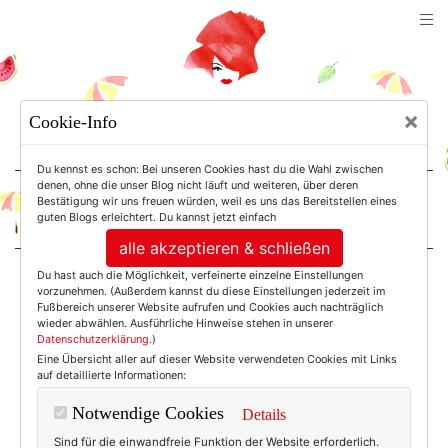
TEXTERELLA
×
Cookie-Info
SUSANNE ACKSTALLER
Du kennst es schon: Bei unseren Cookies hast du die Wahl zwischen
denen, ohne die unser Blog nicht läuft und weiteren, über deren
Bestätigung wir uns freuen würden, weil es uns das Bereitstellen eines
For Women. Not Girls.
guten Blogs erleichtert. Du kannst jetzt einfach
alle akzeptieren & schließen
Du hast auch die Möglichkeit, verfeinerte einzelne Einstellungen
Einträge mit dem
vorzunehmen. (Außerdem kannst du diese Einstellungen jederzeit im
Fußbereich unserer Website aufrufen und Cookies auch nachträglich
wieder abwählen. Ausführliche Hinweise stehen in unserer
Datenschutzerklärung
.)
Tag: Goldkette
Eine Übersicht aller auf dieser Website verwendeten Cookies mit Links
auf detaillierte Informationen:
Notwendige Cookies
Details
Sind für die einwandfreie Funktion der Website erforderlich.