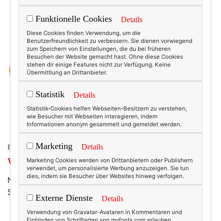
Funktionelle Cookies
Details
Diese Cookies finden Verwendung, um die
Benutzerfreundlichkeit zu verbessern. Sie dienen vorwiegend
zum Speichern von Einstellungen, die du bei früheren
Besuchen der Website gemacht hast. Ohne diese Cookies
stehen dir einige Features nicht zur Verfügung. Keine
Übermittlung an Drittanbieter.
Statistik
Details
Statistik-Cookies helfen Webseiten-Besitzern zu verstehen,
wie Besucher mit Webseiten interagieren, indem
Informationen anonym gesammelt und gemeldet werden.
Marketing
Details
BEAUTY & FASHION
Wochenend-Wow: Gold!
Marketing Cookies werden von Drittanbietern oder Publishern
verwendet, um personalisierte Werbung anzuzeigen. Sie tun
dies, indem sie Besucher über Websites hinweg verfolgen.
Nicht billig. Aber schön! (Design: Hervé von der
Straeten; Foto/Kaufen: net-a-porter.com)
Externe Dienste
Details
Verwendung von Gravatar-Avataren in Kommentaren und
Einbinden von Schriftarten von myfonts.com erlauben