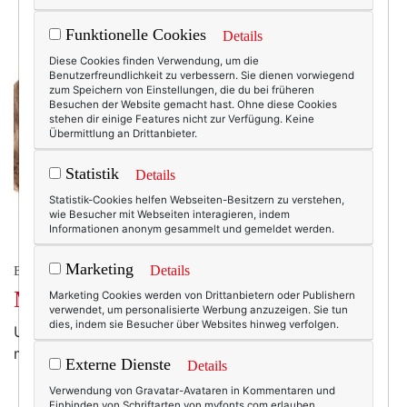
Funktionelle Cookies
Details
Diese Cookies finden Verwendung, um die
Benutzerfreundlichkeit zu verbessern. Sie dienen vorwiegend
zum Speichern von Einstellungen, die du bei früheren
Besuchen der Website gemacht hast. Ohne diese Cookies
stehen dir einige Features nicht zur Verfügung. Keine
Übermittlung an Drittanbieter.
Statistik
Details
Statistik-Cookies helfen Webseiten-Besitzern zu verstehen,
wie Besucher mit Webseiten interagieren, indem
Informationen anonym gesammelt und gemeldet werden.
Marketing
Details
BEAUTY & FASHION
Mein Opa hatte genau so eine!
Marketing Cookies werden von Drittanbietern oder Publishern
verwendet, um personalisierte Werbung anzuzeigen. Sie tun
dies, indem sie Besucher über Websites hinweg verfolgen.
Und jetzt gibt es die bei Barney's. In New York. Hätte
mir nicht damals jemand Bescheid sagen können? Ts.
Externe Dienste
Details
Verwendung von Gravatar-Avataren in Kommentaren und
Einbinden von Schriftarten von myfonts.com erlauben