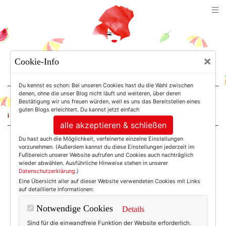
TEXTERELLA
×
Cookie-Info
SUSANNE ACKSTALLER
Du kennst es schon: Bei unseren Cookies hast du die Wahl zwischen
denen, ohne die unser Blog nicht läuft und weiteren, über deren
Bestätigung wir uns freuen würden, weil es uns das Bereitstellen eines
For Women. Not Girls.
guten Blogs erleichtert. Du kannst jetzt einfach
alle akzeptieren & schließen
Du hast auch die Möglichkeit, verfeinerte einzelne Einstellungen
Einträge mit dem
vorzunehmen. (Außerdem kannst du diese Einstellungen jederzeit im
Fußbereich unserer Website aufrufen und Cookies auch nachträglich
wieder abwählen. Ausführliche Hinweise stehen in unserer
Datenschutzerklärung
.)
Tag: Fellkappe
Eine Übersicht aller auf dieser Website verwendeten Cookies mit Links
auf detaillierte Informationen:
Notwendige Cookies
Details
Sind für die einwandfreie Funktion der Website erforderlich.