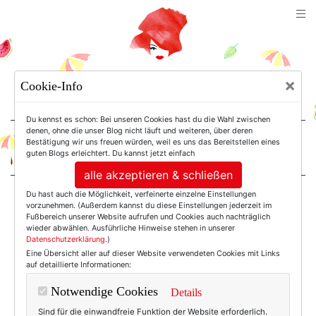
TEXTERELLA
×
Cookie-Info
SUSANNE ACKSTALLER
Du kennst es schon: Bei unseren Cookies hast du die Wahl zwischen
denen, ohne die unser Blog nicht läuft und weiteren, über deren
Bestätigung wir uns freuen würden, weil es uns das Bereitstellen eines
For Women. Not Girls.
guten Blogs erleichtert. Du kannst jetzt einfach
alle akzeptieren & schließen
Du hast auch die Möglichkeit, verfeinerte einzelne Einstellungen
Einträge mit dem
vorzunehmen. (Außerdem kannst du diese Einstellungen jederzeit im
Fußbereich unserer Website aufrufen und Cookies auch nachträglich
wieder abwählen. Ausführliche Hinweise stehen in unserer
Datenschutzerklärung
.)
Tag: Eicheln
Eine Übersicht aller auf dieser Website verwendeten Cookies mit Links
auf detaillierte Informationen:
Notwendige Cookies
Details
Sind für die einwandfreie Funktion der Website erforderlich.