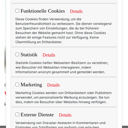
Funktionelle Cookies
Details
Diese Cookies finden Verwendung, um die
Benutzerfreundlichkeit zu verbessern. Sie dienen vorwiegend
zum Speichern von Einstellungen, die du bei früheren
Besuchen der Website gemacht hast. Ohne diese Cookies
stehen dir einige Features nicht zur Verfügung. Keine
Übermittlung an Drittanbieter.
Statistik
Details
Statistik-Cookies helfen Webseiten-Besitzern zu verstehen,
wie Besucher mit Webseiten interagieren, indem
Informationen anonym gesammelt und gemeldet werden.
Marketing
Details
BEAUTY & FASHION
Wochenend-Wow: Black is beautiful!
Marketing Cookies werden von Drittanbietern oder Publishern
verwendet, um personalisierte Werbung anzuzeigen. Sie tun
dies, indem sie Besucher über Websites hinweg verfolgen.
Hach, Herbst kann so schön sein! (gefunden bei etsy)
Externe Dienste
Details
Verwendung von Gravatar-Avataren in Kommentaren und
Einbinden von Schriftarten von myfonts.com erlauben