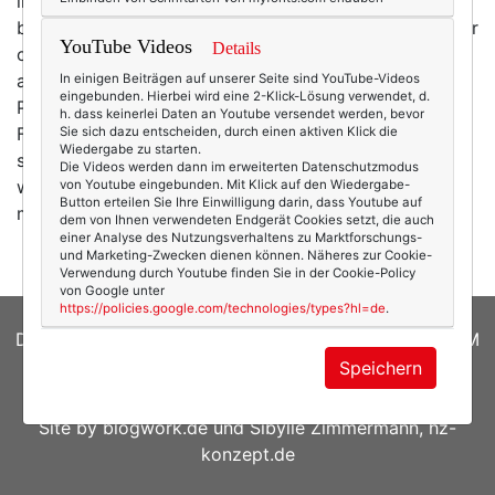
ihr Label
Curvesstyle
das erste Mal im Internet
begegnete. Aber es ist schon eine ganze Weile her, vier
YouTube Videos
Details
oder fünf Jahre vielleicht?! Woran ich mich aber mehr
als deutlich erinnere: Wie froh ich war, endlich ein
In einigen Beiträgen auf unserer Seite sind YouTube-Videos
eingebunden. Hierbei wird eine 2-Klick-Lösung verwendet, d.
Plussize-Label gefunden zu haben, das „proppere"
h. dass keinerlei Daten an Youtube versendet werden, bevor
Frauen – wie mich – nicht nur
irgendwie
anzog,
Sie sich dazu entscheiden, durch einen aktiven Klick die
Wiedergabe zu starten.
sondern sie ganz offensichtlich schöner machen
Die Videos werden dann im erweiterten Datenschutzmodus
wollte. Ja, ich fühlte mich erstmals ernst genommen
von Youtube eingebunden. Mit Klick auf den Wiedergabe-
Button erteilen Sie Ihre Einwilligung darin, dass Youtube auf
mit meinen Röllchen und…
mehr
dem von Ihnen verwendeten Endgerät Cookies setzt, die auch
einer Analyse des Nutzungsverhaltens zu Marktforschungs-
und Marketing-Zwecken dienen können. Näheres zur Cookie-
Verwendung durch Youtube finden Sie in der Cookie-Policy
von Google unter
https://policies.google.com/technologies/types?hl=de
.
DATENSCHUTZERKLÄRUNG
|
COOKIES
|
IMPRESSUM
Speichern
© 2026
texterella.de
| Susanne Ackstaller
Site by
blogwork.de
und
Sibylle Zimmermann, hz-
konzept.de