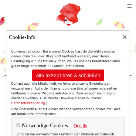
TEXTERELLA
×
Cookie-Info
SUSANNE ACKSTALLER
Du kennst es schon: Bei unseren Cookies hast du die Wahl zwischen
denen, ohne die unser Blog nicht läuft und weiteren, über deren
Bestätigung wir uns freuen würden, weil es uns das Bereitstellen eines
For Women. Not Girls.
guten Blogs erleichtert. Du kannst jetzt einfach
alle akzeptieren & schließen
Du hast auch die Möglichkeit, verfeinerte einzelne Einstellungen
Einträge mit dem
vorzunehmen. (Außerdem kannst du diese Einstellungen jederzeit im
Fußbereich unserer Website aufrufen und Cookies auch nachträglich
wieder abwählen. Ausführliche Hinweise stehen in unserer
Datenschutzerklärung
.)
Tag: Curvesstyle
Eine Übersicht aller auf dieser Website verwendeten Cookies mit Links
auf detaillierte Informationen:
Notwendige Cookies
Details
Sind für die einwandfreie Funktion der Website erforderlich.