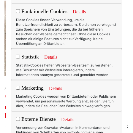
Funktionelle Cookies
Details
Diese Cookies finden Verwendung, um die
Benutzerfreundlichkeit zu verbessern. Sie dienen vorwiegend
zum Speichern von Einstellungen, die du bei früheren
Besuchen der Website gemacht hast. Ohne diese Cookies
stehen dir einige Features nicht zur Verfügung. Keine
Übermittlung an Drittanbieter.
Statistik
Details
Statistik-Cookies helfen Webseiten-Besitzern zu verstehen,
wie Besucher mit Webseiten interagieren, indem
Informationen anonym gesammelt und gemeldet werden.
Marketing
Details
50+ LIFESTYLE
“Ich möchte kurvige Frauen sichtbar
Marketing Cookies werden von Drittanbietern oder Publishern
verwendet, um personalisierte Werbung anzuzeigen. Sie tun
machen.” Plussize-Designerin Doris
dies, indem sie Besucher über Websites hinweg verfolgen.
Megger im Interview. #koop*
Externe Dienste
Details
Ich weiß nicht mehr genau, wann mir Doris Megger und
Verwendung von Gravatar-Avataren in Kommentaren und
Einbinden von Schriftarten von myfonts.com erlauben