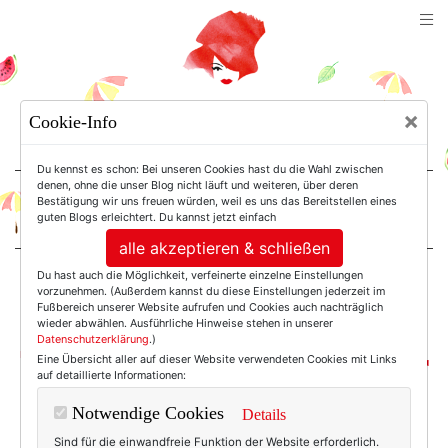
TEXTERELLA
×
Cookie-Info
SUSANNE ACKSTALLER
Du kennst es schon: Bei unseren Cookies hast du die Wahl zwischen
denen, ohne die unser Blog nicht läuft und weiteren, über deren
Bestätigung wir uns freuen würden, weil es uns das Bereitstellen eines
For Women. Not Girls.
guten Blogs erleichtert. Du kannst jetzt einfach
alle akzeptieren & schließen
Du hast auch die Möglichkeit, verfeinerte einzelne Einstellungen
Einträge mit dem
vorzunehmen. (Außerdem kannst du diese Einstellungen jederzeit im
Fußbereich unserer Website aufrufen und Cookies auch nachträglich
wieder abwählen. Ausführliche Hinweise stehen in unserer
Datenschutzerklärung
.)
Tag: Claudia Schiffer
Eine Übersicht aller auf dieser Website verwendeten Cookies mit Links
auf detaillierte Informationen:
Notwendige Cookies
Details
Sind für die einwandfreie Funktion der Website erforderlich.