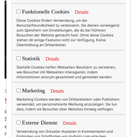
Funktionelle Cookies
Details
Diese Cookies finden Verwendung, um die
Benutzerfreundlichkeit zu verbessern. Sie dienen vorwiegend
zum Speichern von Einstellungen, die du bei früheren
Besuchen der Website gemacht hast. Ohne diese Cookies
stehen dir einige Features nicht zur Verfügung. Keine
Übermittlung an Drittanbieter.
Statistik
Details
Statistik-Cookies helfen Webseiten-Besitzern zu verstehen,
wie Besucher mit Webseiten interagieren, indem
Informationen anonym gesammelt und gemeldet werden.
Marketing
Details
50+ LIFESTYLE
Schiffer goes Kahlo.
Marketing Cookies werden von Drittanbietern oder Publishern
verwendet, um personalisierte Werbung anzuzeigen. Sie tun
dies, indem sie Besucher über Websites hinweg verfolgen.
Ich bin ja nun kein allzu großer Fan von Claudia
Schiffer (zu blond, zu perfekt), von Frida Kahlo schon
Externe Dienste
Details
eher. Doch was His Highness Karl Lagerfeld in der
Verwendung von Gravatar-Avataren in Kommentaren und
neuen deutschen Vogue (anlässlich der Frida-Kahlo-
Einbinden von Schriftarten von myfonts.com erlauben