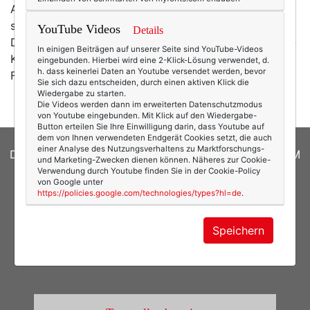
Ausstellung in Berlin) aus ihr gemacht hat - das raubt
selbst mir den Atem: (Foto: Karl Lagerfeld für Vogue
YouTube Videos
Details
Deutschland) Noch mehr dieser wunderbaren Schiffer-
In einigen Beiträgen auf unserer Seite sind YouTube-Videos
Kahlo-Impressionen gibt es hier bei
eingebunden. Hierbei wird eine 2-Klick-Lösung verwendet, d.
h. dass keinerlei Daten an Youtube versendet werden, bevor
FashionGoneRough. Unbedingt ansehen und staunen!
Sie sich dazu entscheiden, durch einen aktiven Klick die
Wiedergabe zu starten.
Die Videos werden dann im erweiterten Datenschutzmodus
von Youtube eingebunden. Mit Klick auf den Wiedergabe-
Button erteilen Sie Ihre Einwilligung darin, dass Youtube auf
dem von Ihnen verwendeten Endgerät Cookies setzt, die auch
einer Analyse des Nutzungsverhaltens zu Marktforschungs-
DATENSCHUTZERKLÄRUNG
|
COOKIES
|
IMPRESSUM
und Marketing-Zwecken dienen können. Näheres zur Cookie-
Verwendung durch Youtube finden Sie in der Cookie-Policy
© 2026
texterella.de
| Susanne Ackstaller
von Google unter
https://policies.google.com/technologies/types?hl=de
.
Site by
blogwork.de
und
Sibylle Zimmermann, hz-
konzept.de
Speichern