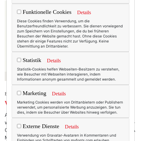
Funktionelle Cookies
Details
Diese Cookies finden Verwendung, um die
Benutzerfreundlichkeit zu verbessern. Sie dienen vorwiegend
zum Speichern von Einstellungen, die du bei früheren
Besuchen der Website gemacht hast. Ohne diese Cookies
stehen dir einige Features nicht zur Verfügung. Keine
Übermittlung an Drittanbieter.
Statistik
Details
Statistik-Cookies helfen Webseiten-Besitzern zu verstehen,
wie Besucher mit Webseiten interagieren, indem
Informationen anonym gesammelt und gemeldet werden.
Marketing
Details
BEAUTY & FASHION
Wie ich lernte, Brokkoli zu lieben.
Marketing Cookies werden von Drittanbietern oder Publishern
verwendet, um personalisierte Werbung anzuzeigen. Sie tun
dies, indem sie Besucher über Websites hinweg verfolgen.
Aus: Fulvio Bonavia, Style & Taste Die Himbeertasche
würde mir allerdings auch gefallen. Oder der Sardinen-
Externe Dienste
Details
Gürtel. Oder die Pralinen-Ohrringe! Aber guck selbst: A
Verwendung von Gravatar-Avataren in Kommentaren und
Matter of Taste.
Einbinden von Schriftarten von myfonts.com erlauben