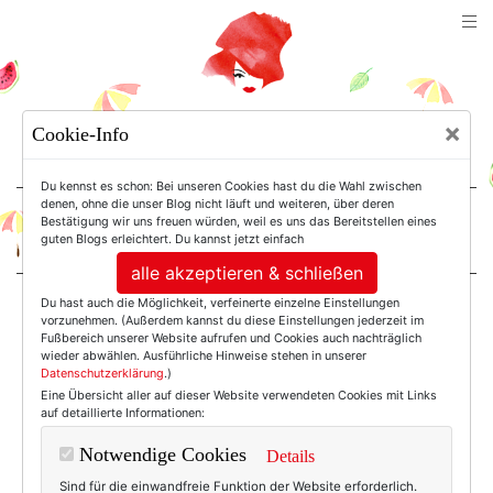
TEXTERELLA
×
Cookie-Info
SUSANNE ACKSTALLER
Du kennst es schon: Bei unseren Cookies hast du die Wahl zwischen
denen, ohne die unser Blog nicht läuft und weiteren, über deren
Bestätigung wir uns freuen würden, weil es uns das Bereitstellen eines
For Women. Not Girls.
guten Blogs erleichtert. Du kannst jetzt einfach
alle akzeptieren & schließen
Du hast auch die Möglichkeit, verfeinerte einzelne Einstellungen
Einträge mit dem
vorzunehmen. (Außerdem kannst du diese Einstellungen jederzeit im
Fußbereich unserer Website aufrufen und Cookies auch nachträglich
wieder abwählen. Ausführliche Hinweise stehen in unserer
Datenschutzerklärung
.)
Tag: Brokkoli
Eine Übersicht aller auf dieser Website verwendeten Cookies mit Links
auf detaillierte Informationen:
Notwendige Cookies
Details
Sind für die einwandfreie Funktion der Website erforderlich.